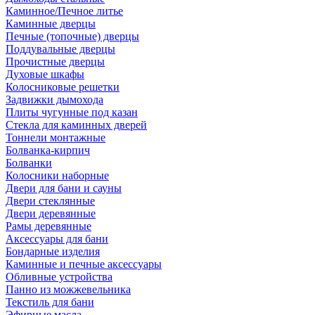
Каминное/Печное литье
Каминные дверцы
Печные (топочные) дверцы
Поддувальные дверцы
Прочистные дверцы
Духовые шкафы
Колосниковые решетки
Задвижки дымохода
Плиты чугунные под казан
Стекла для каминных дверей
Тоннели монтажные
Болванка-кирпич
Болванки
Колосники наборные
Двери для бани и сауны
Двери стеклянные
Двери деревянные
Рамы деревянные
Аксессуары для бани
Бондарные изделия
Каминные и печные аксессуары
Обливные устройства
Панно из можжевельника
Текстиль для бани
Эфирные масла