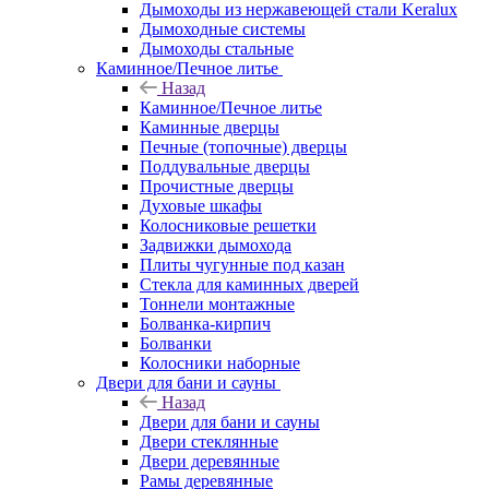
Дымоходы из нержавеющей стали Keralux
Дымоходные системы
Дымоходы стальные
Каминное/Печное литье
Назад
Каминное/Печное литье
Каминные дверцы
Печные (топочные) дверцы
Поддувальные дверцы
Прочистные дверцы
Духовые шкафы
Колосниковые решетки
Задвижки дымохода
Плиты чугунные под казан
Стекла для каминных дверей
Тоннели монтажные
Болванка-кирпич
Болванки
Колосники наборные
Двери для бани и сауны
Назад
Двери для бани и сауны
Двери стеклянные
Двери деревянные
Рамы деревянные