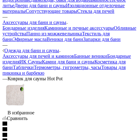
литье
Двери для бани и сауны
Изоляционные отделочные
материалы
Сопутствующие товары
Стекла для печей
—
Аксессуары для бани и сауны
Бондарные изделия
Каминные и печные аксессуары
Обливные
устройства
Панно из можжевельника
Текстиль для
бани
Эфирные масла
Веники для бани
Запарки для бани
—
Одежда для бани и сауны
Аксессуары для печей и каминов
Банные веники
Бондарные
изделия
ИК Сауны
Камни для бани и сауны
Косметика для
бани
Таблички
Термометры, гигрометры, часы
Товары для
пикника и барбекю
—
Коврик для сауны Hot Pot
В избранное
Сравнить