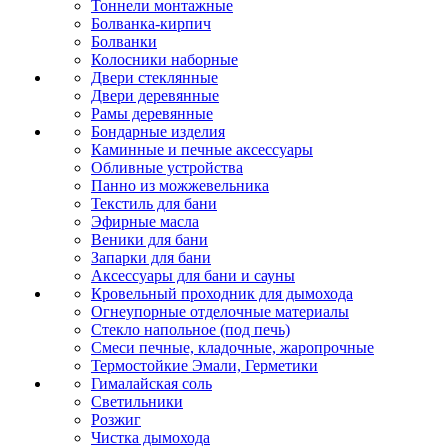
Тоннели монтажные
Болванка-кирпич
Болванки
Колосники наборные
Двери стеклянные
Двери деревянные
Рамы деревянные
Бондарные изделия
Каминные и печные аксессуары
Обливные устройства
Панно из можжевельника
Текстиль для бани
Эфирные масла
Веники для бани
Запарки для бани
Аксессуары для бани и сауны
Кровельный проходник для дымохода
Огнеупорные отделочные материалы
Стекло напольное (под печь)
Смеси печные, кладочные, жаропрочные
Термостойкие Эмали, Герметики
Гималайская соль
Светильники
Розжиг
Чистка дымохода