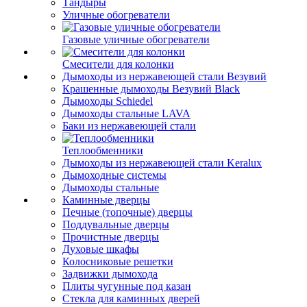
Тандыры
Уличные обогреватели
Газовые уличные обогреватели
Смесители для колонки
Дымоходы из нержавеющей стали Везувий
Крашенные дымоходы Везувий Black
Дымоходы Schiedel
Дымоходы стальные LAVA
Баки из нержавеющей стали
Теплообменники
Дымоходы из нержавеющей стали Keralux
Дымоходные системы
Дымоходы стальные
Каминные дверцы
Печные (топочные) дверцы
Поддувальные дверцы
Прочистные дверцы
Духовые шкафы
Колосниковые решетки
Задвижки дымохода
Плиты чугунные под казан
Стекла для каминных дверей