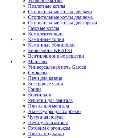
Угольные котлы
Пеллетные котлы
Отопительные котлы для дачи
Отопительные котлы для дома
Отопительные котлы для гаража
Газовые котлы
Комплектующие
Каминные топки
Каминные облицовки
Биокамины KRATKI
Вентиляционные решетки
Мангалы
Универсальная печь Garden
Смокеры
Печи для казана
Костровые чаши
Грили
Коптильни
Решетки для мангала
Плиты для мангала
Аксессуары для барбекю
Чугунная посуда
Печи-утилизаторы
Готовим с огоньком
Плиты под казан