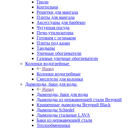
Грили
Коптильни
Решетки для мангала
Плиты для мангала
Аксессуары для барбекю
Чугунная посуда
Печи-утилизаторы
Готовим с огоньком
Плиты под казан
Тандыры
Уличные обогреватели
Газовые уличные обогреватели
Колонки водогрейные
Назад
Колонки водогрейные
Смесители для колонки
Дымоходы, баки для воды
Назад
Дымоходы, баки для воды
Дымоходы из нержавеющей стали Везувий
Крашенные дымоходы Везувий Black
Дымоходы Schiedel
Дымоходы стальные LAVA
Баки из нержавеющей стали
Теплообменники