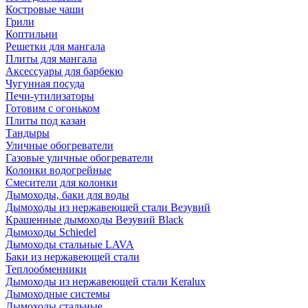
Костровые чаши
Грили
Коптильни
Решетки для мангала
Плиты для мангала
Аксессуары для барбекю
Чугунная посуда
Печи-утилизаторы
Готовим с огоньком
Плиты под казан
Тандыры
Уличные обогреватели
Газовые уличные обогреватели
Колонки водогрейные
Смесители для колонки
Дымоходы, баки для воды
Дымоходы из нержавеющей стали Везувий
Крашенные дымоходы Везувий Black
Дымоходы Schiedel
Дымоходы стальные LAVA
Баки из нержавеющей стали
Теплообменники
Дымоходы из нержавеющей стали Keralux
Дымоходные системы
Дымоходы стальные