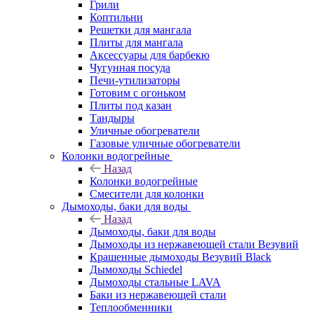
Грили
Коптильни
Решетки для мангала
Плиты для мангала
Аксессуары для барбекю
Чугунная посуда
Печи-утилизаторы
Готовим с огоньком
Плиты под казан
Тандыры
Уличные обогреватели
Газовые уличные обогреватели
Колонки водогрейные
Назад
Колонки водогрейные
Смесители для колонки
Дымоходы, баки для воды
Назад
Дымоходы, баки для воды
Дымоходы из нержавеющей стали Везувий
Крашенные дымоходы Везувий Black
Дымоходы Schiedel
Дымоходы стальные LAVA
Баки из нержавеющей стали
Теплообменники