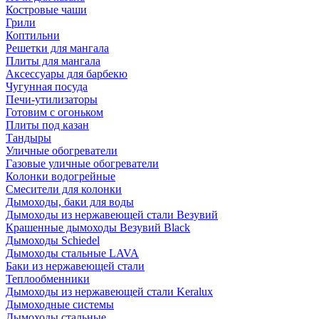
Костровые чаши
Грили
Коптильни
Решетки для мангала
Плиты для мангала
Аксессуары для барбекю
Чугунная посуда
Печи-утилизаторы
Готовим с огоньком
Плиты под казан
Тандыры
Уличные обогреватели
Газовые уличные обогреватели
Колонки водогрейные
Смесители для колонки
Дымоходы, баки для воды
Дымоходы из нержавеющей стали Везувий
Крашенные дымоходы Везувий Black
Дымоходы Schiedel
Дымоходы стальные LAVA
Баки из нержавеющей стали
Теплообменники
Дымоходы из нержавеющей стали Keralux
Дымоходные системы
Дымоходы стальные