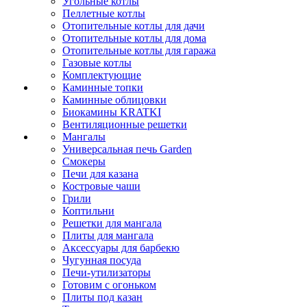
Угольные котлы
Пеллетные котлы
Отопительные котлы для дачи
Отопительные котлы для дома
Отопительные котлы для гаража
Газовые котлы
Комплектующие
Каминные топки
Каминные облицовки
Биокамины KRATKI
Вентиляционные решетки
Мангалы
Универсальная печь Garden
Смокеры
Печи для казана
Костровые чаши
Грили
Коптильни
Решетки для мангала
Плиты для мангала
Аксессуары для барбекю
Чугунная посуда
Печи-утилизаторы
Готовим с огоньком
Плиты под казан