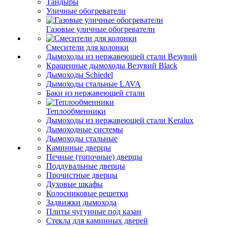
Тандыры
Уличные обогреватели
Газовые уличные обогреватели
Смесители для колонки
Дымоходы из нержавеющей стали Везувий
Крашенные дымоходы Везувий Black
Дымоходы Schiedel
Дымоходы стальные LAVA
Баки из нержавеющей стали
Теплообменники
Дымоходы из нержавеющей стали Keralux
Дымоходные системы
Дымоходы стальные
Каминные дверцы
Печные (топочные) дверцы
Поддувальные дверцы
Прочистные дверцы
Духовые шкафы
Колосниковые решетки
Задвижки дымохода
Плиты чугунные под казан
Стекла для каминных дверей