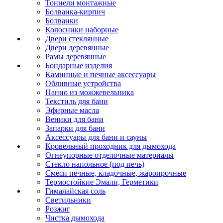
Тоннели монтажные
Болванка-кирпич
Болванки
Колосники наборные
Двери стеклянные
Двери деревянные
Рамы деревянные
Бондарные изделия
Каминные и печные аксессуары
Обливные устройства
Панно из можжевельника
Текстиль для бани
Эфирные масла
Веники для бани
Запарки для бани
Аксессуары для бани и сауны
Кровельный проходник для дымохода
Огнеупорные отделочные материалы
Стекло напольное (под печь)
Смеси печные, кладочные, жаропрочные
Термостойкие Эмали, Герметики
Гималайская соль
Светильники
Розжиг
Чистка дымохода