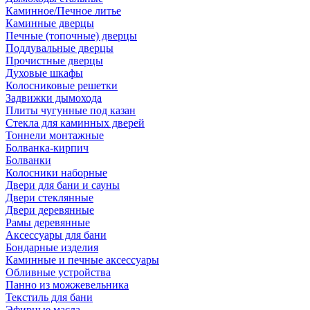
Каминное/Печное литье
Каминные дверцы
Печные (топочные) дверцы
Поддувальные дверцы
Прочистные дверцы
Духовые шкафы
Колосниковые решетки
Задвижки дымохода
Плиты чугунные под казан
Стекла для каминных дверей
Тоннели монтажные
Болванка-кирпич
Болванки
Колосники наборные
Двери для бани и сауны
Двери стеклянные
Двери деревянные
Рамы деревянные
Аксессуары для бани
Бондарные изделия
Каминные и печные аксессуары
Обливные устройства
Панно из можжевельника
Текстиль для бани
Эфирные масла