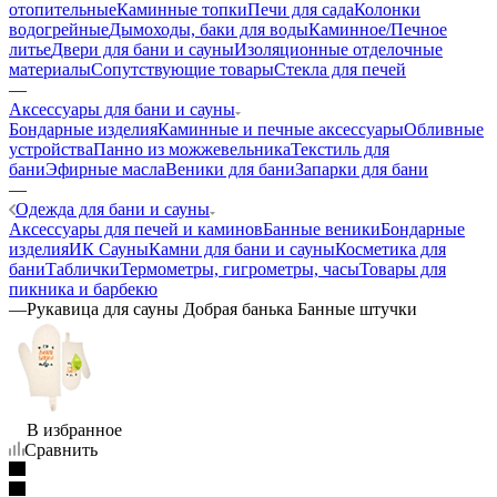
отопительные
Каминные топки
Печи для сада
Колонки
водогрейные
Дымоходы, баки для воды
Каминное/Печное
литье
Двери для бани и сауны
Изоляционные отделочные
материалы
Сопутствующие товары
Стекла для печей
—
Аксессуары для бани и сауны
Бондарные изделия
Каминные и печные аксессуары
Обливные
устройства
Панно из можжевельника
Текстиль для
бани
Эфирные масла
Веники для бани
Запарки для бани
—
Одежда для бани и сауны
Аксессуары для печей и каминов
Банные веники
Бондарные
изделия
ИК Сауны
Камни для бани и сауны
Косметика для
бани
Таблички
Термометры, гигрометры, часы
Товары для
пикника и барбекю
—
Рукавица для сауны Добрая банька Банные штучки
В избранное
Сравнить