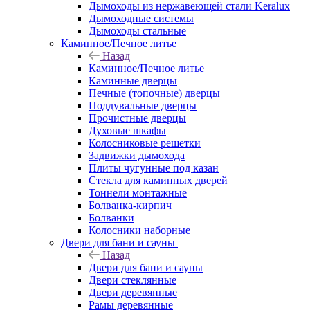
Дымоходы из нержавеющей стали Keralux
Дымоходные системы
Дымоходы стальные
Каминное/Печное литье
Назад
Каминное/Печное литье
Каминные дверцы
Печные (топочные) дверцы
Поддувальные дверцы
Прочистные дверцы
Духовые шкафы
Колосниковые решетки
Задвижки дымохода
Плиты чугунные под казан
Стекла для каминных дверей
Тоннели монтажные
Болванка-кирпич
Болванки
Колосники наборные
Двери для бани и сауны
Назад
Двери для бани и сауны
Двери стеклянные
Двери деревянные
Рамы деревянные