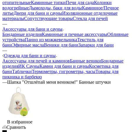
отопительные
Каминные топки
Печи для сада
Колонки
водогрейные
Дымоходы, баки для воды
Каминное/Печное
литье
Двери для бани и сауны
Изоляционные отделочные
материалы
Сопутствующие товары
Стекла для печей
—
Аксессуары для бани и сауны
Бондарные изделия
Каминные и печные аксессуары
Обливные
устройства
Панно из можжевельника
Текстиль для
бани
Эфирные масла
Веники для бани
Запарки для бани
—
Одежда для бани и сауны
Аксессуары для печей и каминов
Банные веники
Бондарные
изделия
ИК Сауны
Камни для бани и сауны
Косметика для
бани
Таблички
Термометры, гигрометры, часы
Товары для
пикника и барбекю
—
Шапка "Отшлёпай меня веником!" Банные штучки
В избранное
Сравнить