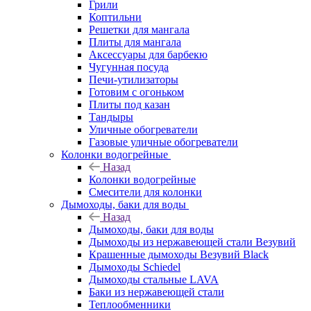
Грили
Коптильни
Решетки для мангала
Плиты для мангала
Аксессуары для барбекю
Чугунная посуда
Печи-утилизаторы
Готовим с огоньком
Плиты под казан
Тандыры
Уличные обогреватели
Газовые уличные обогреватели
Колонки водогрейные
Назад
Колонки водогрейные
Смесители для колонки
Дымоходы, баки для воды
Назад
Дымоходы, баки для воды
Дымоходы из нержавеющей стали Везувий
Крашенные дымоходы Везувий Black
Дымоходы Schiedel
Дымоходы стальные LAVA
Баки из нержавеющей стали
Теплообменники