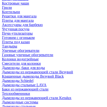
Костровые чаши
Грили
Коптильни
Решетки для мангала
Плиты для мангала
Аксессуары для барбекю
Чугунная посуда
Печи-утилизаторы
Готовим с огоньком
Плиты под казан
Тандыры
Уличные обогреватели
Газовые уличные обогреватели
Колонки водогрейные
Смесители для колонки
Дымоходы, баки для воды
Дымоходы из нержавеющей стали Везувий
Крашенные дымоходы Везувий Black
Дымоходы Schiedel
Дымоходы стальные LAVA
Баки из нержавеющей стали
Теплообменники
Дымоходы из нержавеющей стали Keralux
Дымоходные системы
Дымоходы стальные