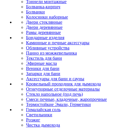
Тоннели монтажные
Болванка-кирпич
Болванки
Колосники наборные
Двери стеклянные
Двери деревянные
Рамы деревянные
Бондарные изделия
Каминные и печные аксессуары
Обливные устройства
Панно из можжевельника
Текстиль для бани
Эфирные масла
Веники для бани
Запарки для бани
Аксессуары для бани и сауны
Кровельный проходник для дымохода
Огнеупорные отделочные материалы
Стекло напольное (под печь)
Смеси печные, кладочные, жаропрочные
Термостойкие Эмали, Герметики
Гималайская соль
Светильники
Розжиг
Чистка дымохода