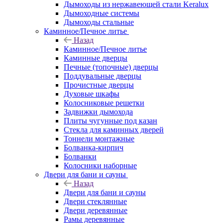
Дымоходы из нержавеющей стали Keralux
Дымоходные системы
Дымоходы стальные
Каминное/Печное литье
Назад
Каминное/Печное литье
Каминные дверцы
Печные (топочные) дверцы
Поддувальные дверцы
Прочистные дверцы
Духовые шкафы
Колосниковые решетки
Задвижки дымохода
Плиты чугунные под казан
Стекла для каминных дверей
Тоннели монтажные
Болванка-кирпич
Болванки
Колосники наборные
Двери для бани и сауны
Назад
Двери для бани и сауны
Двери стеклянные
Двери деревянные
Рамы деревянные