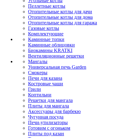
Угольные котлы
Пеллетные котлы
Отопительные котлы для дачи
Отопительные котлы для дома
Отопительные котлы для гаража
Газовые котлы
Комплектующие
Каминные топки
Каминные облицовки
Биокамины KRATKI
Вентиляционные решетки
Мангалы
Универсальная печь Garden
Смокеры
Печи для казана
Костровые чаши
Грили
Коптильни
Решетки для мангала
Плиты для мангала
Аксессуары для барбекю
Чугунная посуда
Печи-утилизаторы
Готовим с огоньком
Плиты под казан