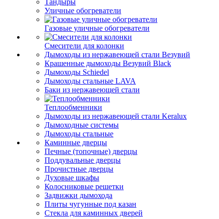
Тандыры
Уличные обогреватели
Газовые уличные обогреватели
Смесители для колонки
Дымоходы из нержавеющей стали Везувий
Крашенные дымоходы Везувий Black
Дымоходы Schiedel
Дымоходы стальные LAVA
Баки из нержавеющей стали
Теплообменники
Дымоходы из нержавеющей стали Keralux
Дымоходные системы
Дымоходы стальные
Каминные дверцы
Печные (топочные) дверцы
Поддувальные дверцы
Прочистные дверцы
Духовые шкафы
Колосниковые решетки
Задвижки дымохода
Плиты чугунные под казан
Стекла для каминных дверей