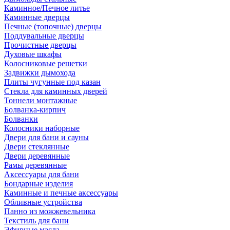
Каминное/Печное литье
Каминные дверцы
Печные (топочные) дверцы
Поддувальные дверцы
Прочистные дверцы
Духовые шкафы
Колосниковые решетки
Задвижки дымохода
Плиты чугунные под казан
Стекла для каминных дверей
Тоннели монтажные
Болванка-кирпич
Болванки
Колосники наборные
Двери для бани и сауны
Двери стеклянные
Двери деревянные
Рамы деревянные
Аксессуары для бани
Бондарные изделия
Каминные и печные аксессуары
Обливные устройства
Панно из можжевельника
Текстиль для бани
Эфирные масла