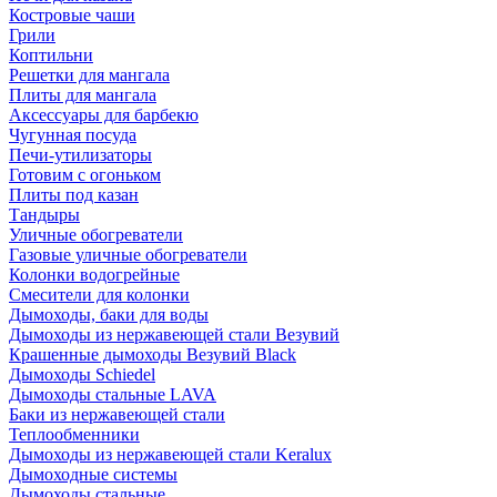
Костровые чаши
Грили
Коптильни
Решетки для мангала
Плиты для мангала
Аксессуары для барбекю
Чугунная посуда
Печи-утилизаторы
Готовим с огоньком
Плиты под казан
Тандыры
Уличные обогреватели
Газовые уличные обогреватели
Колонки водогрейные
Смесители для колонки
Дымоходы, баки для воды
Дымоходы из нержавеющей стали Везувий
Крашенные дымоходы Везувий Black
Дымоходы Schiedel
Дымоходы стальные LAVA
Баки из нержавеющей стали
Теплообменники
Дымоходы из нержавеющей стали Keralux
Дымоходные системы
Дымоходы стальные