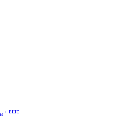
+ ЕЩЕ
ты