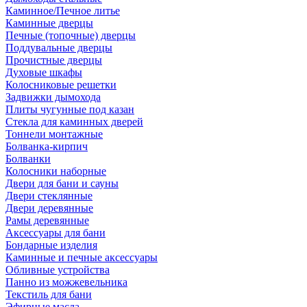
Каминное/Печное литье
Каминные дверцы
Печные (топочные) дверцы
Поддувальные дверцы
Прочистные дверцы
Духовые шкафы
Колосниковые решетки
Задвижки дымохода
Плиты чугунные под казан
Стекла для каминных дверей
Тоннели монтажные
Болванка-кирпич
Болванки
Колосники наборные
Двери для бани и сауны
Двери стеклянные
Двери деревянные
Рамы деревянные
Аксессуары для бани
Бондарные изделия
Каминные и печные аксессуары
Обливные устройства
Панно из можжевельника
Текстиль для бани
Эфирные масла