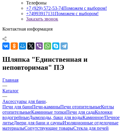
Телефоны
+7 (929) 572-53-74
Поможем с выбором!
+74993917131
Поможем с выбором!
Заказать звонок
Контактная информация
Шляпка "Единственная и
неповторимая" ПЭ
Главная
—
Каталог
—
Аксессуары для бани
Печи для бани
Печи-камины
Печи отопительные
Котлы
отопительные
Каминные топки
Печи для сада
Колонки
водогрейные
Дымоходы, баки для воды
Каминное/Печное
литье
Двери для бани и сауны
Изоляционные отделочные
материалы
Сопутствующие товары
Стекла для печей