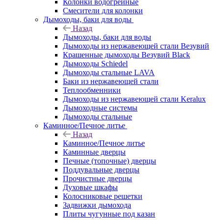
Колонки водогрейные
Смесители для колонки
Дымоходы, баки для воды
Назад
Дымоходы, баки для воды
Дымоходы из нержавеющей стали Везувий
Крашенные дымоходы Везувий Black
Дымоходы Schiedel
Дымоходы стальные LAVA
Баки из нержавеющей стали
Теплообменники
Дымоходы из нержавеющей стали Keralux
Дымоходные системы
Дымоходы стальные
Каминное/Печное литье
Назад
Каминное/Печное литье
Каминные дверцы
Печные (топочные) дверцы
Поддувальные дверцы
Прочистные дверцы
Духовые шкафы
Колосниковые решетки
Задвижки дымохода
Плиты чугунные под казан