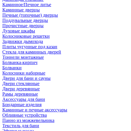
Каминное/Печное литье
Каминные дверцы
Печные (топочные) дверцы
Поддувальные дверцы
Прочистные дверцы
Духовые шкафы
Колосниковые решетки
Задвижки дымохода
Плиты чугунные под казан
Стекла для каминных дверей
Тоннели монтажные
Болванка-кирпич
Болванки
Колосники наборные
Двери для бани и сауны
Двери стеклянные
Двери деревянные
Рамы деревянные
Аксессуары для бани
Бондарные изделия
Каминные и печные аксессуары
Обливные устройства
Панно из можжевельника
Текстиль для бани
Эфирные масла