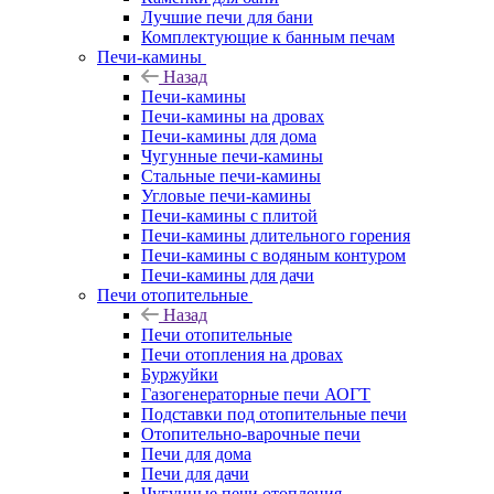
Лучшие печи для бани
Комплектующие к банным печам
Печи-камины
Назад
Печи-камины
Печи-камины на дровах
Печи-камины для дома
Чугунные печи-камины
Стальные печи-камины
Угловые печи-камины
Печи-камины с плитой
Печи-камины длительного горения
Печи-камины с водяным контуром
Печи-камины для дачи
Печи отопительные
Назад
Печи отопительные
Печи отопления на дровах
Буржуйки
Газогенераторные печи АОГТ
Подставки под отопительные печи
Отопительно-варочные печи
Печи для дома
Печи для дачи
Чугунные печи отопления