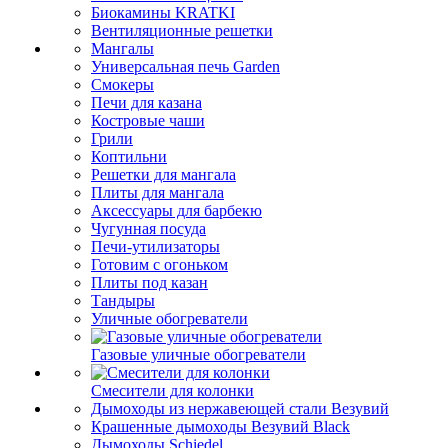
Биокамины KRATKI
Вентиляционные решетки
Мангалы
Универсальная печь Garden
Смокеры
Печи для казана
Костровые чаши
Грили
Коптильни
Решетки для мангала
Плиты для мангала
Аксессуары для барбекю
Чугунная посуда
Печи-утилизаторы
Готовим с огоньком
Плиты под казан
Тандыры
Уличные обогреватели
Газовые уличные обогреватели
Смесители для колонки
Дымоходы из нержавеющей стали Везувий
Крашенные дымоходы Везувий Black
Дымоходы Schiedel