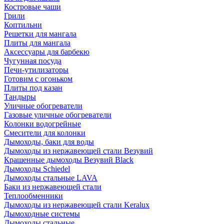
Костровые чаши
Грили
Коптильни
Решетки для мангала
Плиты для мангала
Аксессуары для барбекю
Чугунная посуда
Печи-утилизаторы
Готовим с огоньком
Плиты под казан
Тандыры
Уличные обогреватели
Газовые уличные обогреватели
Колонки водогрейные
Смесители для колонки
Дымоходы, баки для воды
Дымоходы из нержавеющей стали Везувий
Крашенные дымоходы Везувий Black
Дымоходы Schiedel
Дымоходы стальные LAVA
Баки из нержавеющей стали
Теплообменники
Дымоходы из нержавеющей стали Keralux
Дымоходные системы
Дымоходы стальные