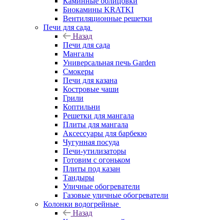
Каминные облицовки
Биокамины KRATKI
Вентиляционные решетки
Печи для сада
Назад
Печи для сада
Мангалы
Универсальная печь Garden
Смокеры
Печи для казана
Костровые чаши
Грили
Коптильни
Решетки для мангала
Плиты для мангала
Аксессуары для барбекю
Чугунная посуда
Печи-утилизаторы
Готовим с огоньком
Плиты под казан
Тандыры
Уличные обогреватели
Газовые уличные обогреватели
Колонки водогрейные
Назад