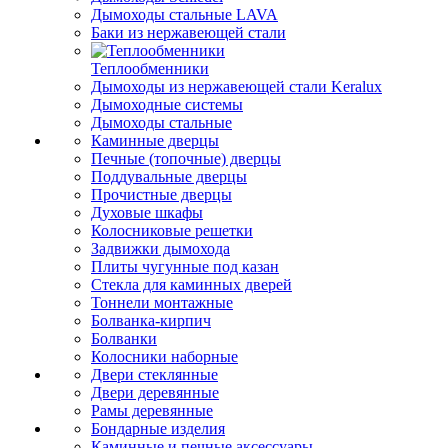
Дымоходы стальные LAVA
Баки из нержавеющей стали
Теплообменники
Дымоходы из нержавеющей стали Keralux
Дымоходные системы
Дымоходы стальные
Каминные дверцы
Печные (топочные) дверцы
Поддувальные дверцы
Прочистные дверцы
Духовые шкафы
Колосниковые решетки
Задвижки дымохода
Плиты чугунные под казан
Стекла для каминных дверей
Тоннели монтажные
Болванка-кирпич
Болванки
Колосники наборные
Двери стеклянные
Двери деревянные
Рамы деревянные
Бондарные изделия
Каминные и печные аксессуары