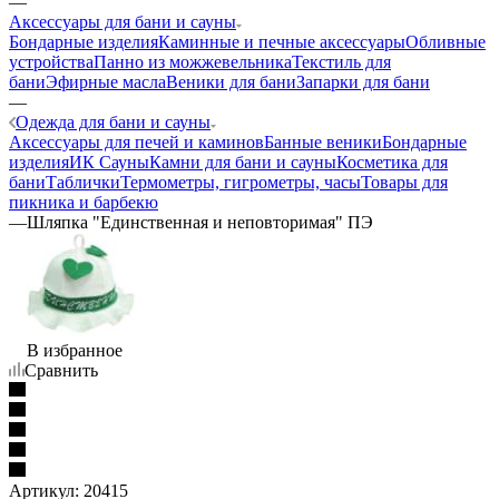
—
Аксессуары для бани и сауны
Бондарные изделия
Каминные и печные аксессуары
Обливные
устройства
Панно из можжевельника
Текстиль для
бани
Эфирные масла
Веники для бани
Запарки для бани
—
Одежда для бани и сауны
Аксессуары для печей и каминов
Банные веники
Бондарные
изделия
ИК Сауны
Камни для бани и сауны
Косметика для
бани
Таблички
Термометры, гигрометры, часы
Товары для
пикника и барбекю
—
Шляпка "Единственная и неповторимая" ПЭ
В избранное
Сравнить
Артикул:
20415