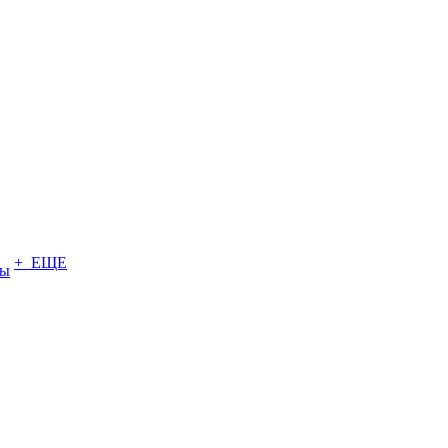
+ ЕЩЕ
ты