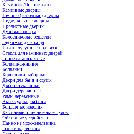
Каминное/Печное литье
Каминные дверцы
Печные (топочные) дверцы
Поддувальные дверцы
Прочистные дверцы
Духовые шкафы
Колосниковые решетки
Задвижки дымохода
Плиты чугунные под казан
Стекла для каминных дверей
Тоннели монтажные
Болванка-кирпич
Болванки
Колосники наборные
Двери для бани и сауны
Двери стеклянные
Двери деревянные
Рамы деревянные
Аксессуары для бани
Бондарные изделия
Каминные и печные аксессуары
Обливные устройства
Панно из можжевельника
Текстиль для бани
Эфирные масла