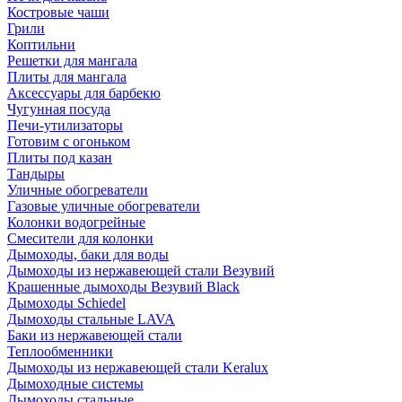
Костровые чаши
Грили
Коптильни
Решетки для мангала
Плиты для мангала
Аксессуары для барбекю
Чугунная посуда
Печи-утилизаторы
Готовим с огоньком
Плиты под казан
Тандыры
Уличные обогреватели
Газовые уличные обогреватели
Колонки водогрейные
Смесители для колонки
Дымоходы, баки для воды
Дымоходы из нержавеющей стали Везувий
Крашенные дымоходы Везувий Black
Дымоходы Schiedel
Дымоходы стальные LAVA
Баки из нержавеющей стали
Теплообменники
Дымоходы из нержавеющей стали Keralux
Дымоходные системы
Дымоходы стальные