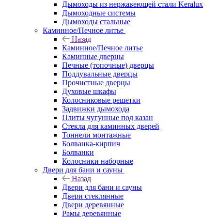
Дымоходы из нержавеющей стали Keralux
Дымоходные системы
Дымоходы стальные
Каминное/Печное литье
Назад
Каминное/Печное литье
Каминные дверцы
Печные (топочные) дверцы
Поддувальные дверцы
Прочистные дверцы
Духовые шкафы
Колосниковые решетки
Задвижки дымохода
Плиты чугунные под казан
Стекла для каминных дверей
Тоннели монтажные
Болванка-кирпич
Болванки
Колосники наборные
Двери для бани и сауны
Назад
Двери для бани и сауны
Двери стеклянные
Двери деревянные
Рамы деревянные