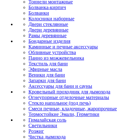
Тоннели монтажные
Болванка-кирпич
Болванки
Колосники наборные
Двери стеклянные
Двери деревянные
Рамы деревянные
Бондарные изделия
Каминные и печные аксессуары
Обливные устройства
Панно из можжевельника
Текстиль для бани
Эфирные масла
Веники для бани
Запарки для бани
Аксессуары для бани и сауны
Кровельный проходник для дымохода
Огнеупорные отделочные материалы
Стекло напольное (под печь)
Смеси печные, кладочные, жаропрочные
Термостойкие Эмали, Герметики
Гималайская соль
Светильники
Розжиг
Чистка дымохода