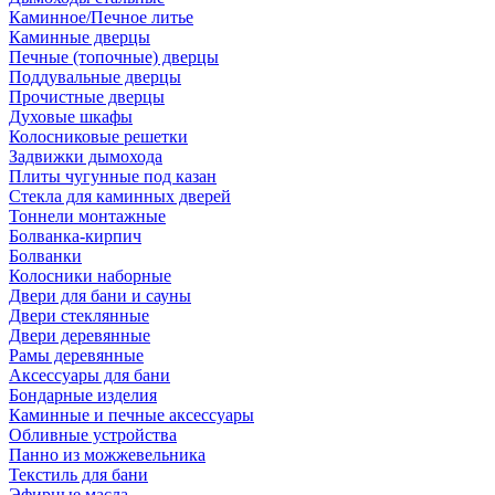
Каминное/Печное литье
Каминные дверцы
Печные (топочные) дверцы
Поддувальные дверцы
Прочистные дверцы
Духовые шкафы
Колосниковые решетки
Задвижки дымохода
Плиты чугунные под казан
Стекла для каминных дверей
Тоннели монтажные
Болванка-кирпич
Болванки
Колосники наборные
Двери для бани и сауны
Двери стеклянные
Двери деревянные
Рамы деревянные
Аксессуары для бани
Бондарные изделия
Каминные и печные аксессуары
Обливные устройства
Панно из можжевельника
Текстиль для бани
Эфирные масла