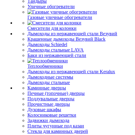
Тандыры
Уличные обогреватели
Газовые уличные обогреватели
Смесители для колонки
Дымоходы из нержавеющей стали Везувий
Крашенные дымоходы Везувий Black
Дымоходы Schiedel
Дымоходы стальные LAVA
Баки из нержавеющей стали
Теплообменники
Дымоходы из нержавеющей стали Keralux
Дымоходные системы
Дымоходы стальные
Каминные дверцы
Печные (топочные) дверцы
Поддувальные дверцы
Прочистные дверцы
Духовые шкафы
Колосниковые решетки
Задвижки дымохода
Плиты чугунные под казан
Стекла для каминных дверей