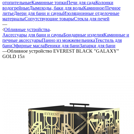
отопительные
Каминные топки
Печи для сада
Колонки
водогрейные
Дымоходы, баки для воды
Каминное/Печное
литье
Двери для бани и сауны
Изоляционные отделочные
материалы
Сопутствующие товары
Стекла для печей
—
Обливные устройства
Аксессуары для бани и сауны
Бондарные изделия
Каминные и
печные аксессуары
Панно из можжевельника
Текстиль для
бани
Эфирные масла
Веники для бани
Запарки для бани
—
Обливное устройство EVEREST BLACK "GALAXY"
GOLD 15л