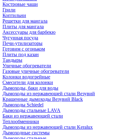
Костровые чаши
Грили
Коптильни
Решетки для мангала
Плиты для мангала
Аксессуары для барбекю
Чугунная посуда
Печи-утилизаторы
Готовим с огоньком
Плиты под казан
Тандыры
Уличные обогреватели
Газовые уличные обогреватели
Колонки водогрейные
Смесители для колонки
Дымоходы, баки для воды
Дымоходы из нержавеющей стали Везувий
Крашенные дымоходы Везувий Black
Дымоходы Schiedel
Дымоходы стальные LAVA
Баки из нержавеющей стали
Теплообменники
Дымоходы из нержавеющей стали Keralux
Дымоходные системы
Дымоходы стальные