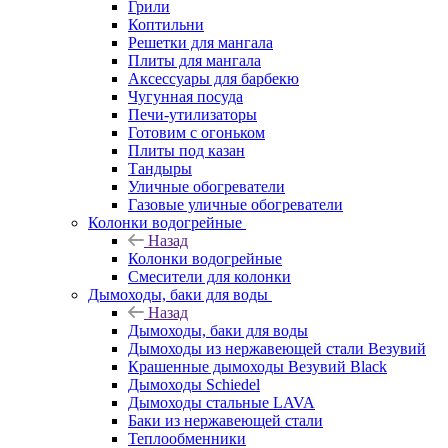
Грили
Коптильни
Решетки для мангала
Плиты для мангала
Аксессуары для барбекю
Чугунная посуда
Печи-утилизаторы
Готовим с огоньком
Плиты под казан
Тандыры
Уличные обогреватели
Газовые уличные обогреватели
Колонки водогрейные
Назад
Колонки водогрейные
Смесители для колонки
Дымоходы, баки для воды
Назад
Дымоходы, баки для воды
Дымоходы из нержавеющей стали Везувий
Крашенные дымоходы Везувий Black
Дымоходы Schiedel
Дымоходы стальные LAVA
Баки из нержавеющей стали
Теплообменники