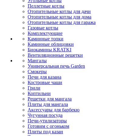
Угольные котлы
Пеллетные котлы
Отопительные котлы для дачи
Отопительные котлы для дома
Отопительные котлы для гаража
Газовые котлы
Комплектующие
Каминные топки
Каминные облицовки
Биокамины KRATKI
Вентиляционные решетки
Мангалы
Универсальная печь Garden
Смокеры
Печи для казана
Костровые чаши
Грили
Коптильни
Решетки для мангала
Плиты для мангала
Аксессуары для барбекю
Чугунная посуда
Печи-утилизаторы
Готовим с огоньком
Плиты под казан