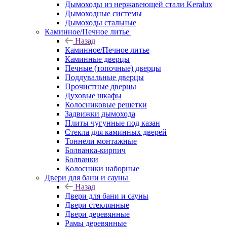
Дымоходы из нержавеющей стали Keralux
Дымоходные системы
Дымоходы стальные
Каминное/Печное литье
Назад
Каминное/Печное литье
Каминные дверцы
Печные (топочные) дверцы
Поддувальные дверцы
Прочистные дверцы
Духовые шкафы
Колосниковые решетки
Задвижки дымохода
Плиты чугунные под казан
Стекла для каминных дверей
Тоннели монтажные
Болванка-кирпич
Болванки
Колосники наборные
Двери для бани и сауны
Назад
Двери для бани и сауны
Двери стеклянные
Двери деревянные
Рамы деревянные