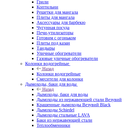
Грили
Коптильни
Решетки для мангала
Плиты для мангала
Аксессуары для барбекю
Чугунная посуда
Печи-утилизаторы
Готовим с огоньком
Плиты под казан
Тандыры
Уличные обогреватели
Газовые уличные обогреватели
Колонки водогрейные
Назад
Колонки водогрейные
Смесители для колонки
Дымоходы, баки для воды
Назад
Дымоходы, баки для воды
Дымоходы из нержавеющей стали Везувий
Крашенные дымоходы Везувий Black
Дымоходы Schiedel
Дымоходы стальные LAVA
Баки из нержавеющей стали
Теплообменники