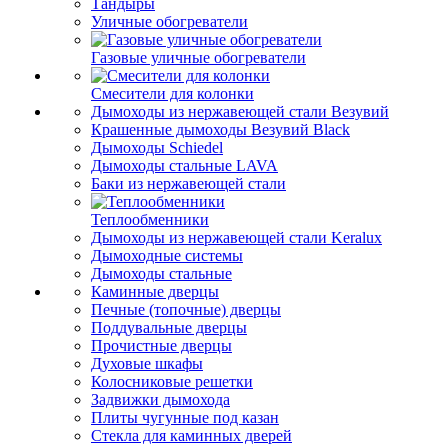
Тандыры
Уличные обогреватели
Газовые уличные обогреватели
Смесители для колонки
Дымоходы из нержавеющей стали Везувий
Крашенные дымоходы Везувий Black
Дымоходы Schiedel
Дымоходы стальные LAVA
Баки из нержавеющей стали
Теплообменники
Дымоходы из нержавеющей стали Keralux
Дымоходные системы
Дымоходы стальные
Каминные дверцы
Печные (топочные) дверцы
Поддувальные дверцы
Прочистные дверцы
Духовые шкафы
Колосниковые решетки
Задвижки дымохода
Плиты чугунные под казан
Стекла для каминных дверей