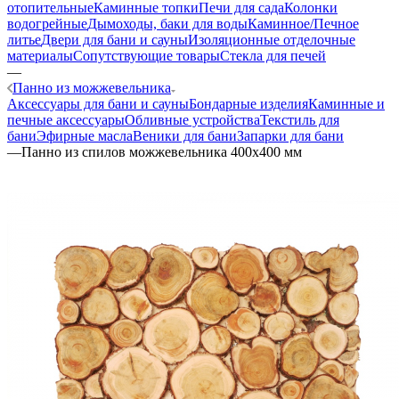
отопительные
Каминные топки
Печи для сада
Колонки
водогрейные
Дымоходы, баки для воды
Каминное/Печное
литье
Двери для бани и сауны
Изоляционные отделочные
материалы
Сопутствующие товары
Стекла для печей
—
Панно из можжевельника
Аксессуары для бани и сауны
Бондарные изделия
Каминные и
печные аксессуары
Обливные устройства
Текстиль для
бани
Эфирные масла
Веники для бани
Запарки для бани
—
Панно из спилов можжевельника 400х400 мм