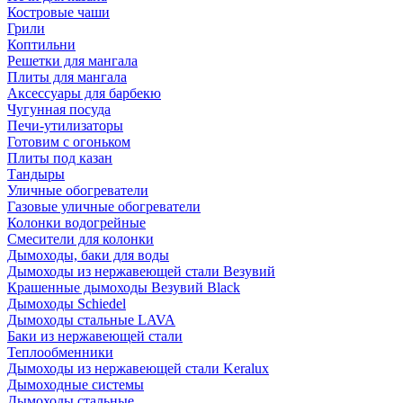
Костровые чаши
Грили
Коптильни
Решетки для мангала
Плиты для мангала
Аксессуары для барбекю
Чугунная посуда
Печи-утилизаторы
Готовим с огоньком
Плиты под казан
Тандыры
Уличные обогреватели
Газовые уличные обогреватели
Колонки водогрейные
Смесители для колонки
Дымоходы, баки для воды
Дымоходы из нержавеющей стали Везувий
Крашенные дымоходы Везувий Black
Дымоходы Schiedel
Дымоходы стальные LAVA
Баки из нержавеющей стали
Теплообменники
Дымоходы из нержавеющей стали Keralux
Дымоходные системы
Дымоходы стальные