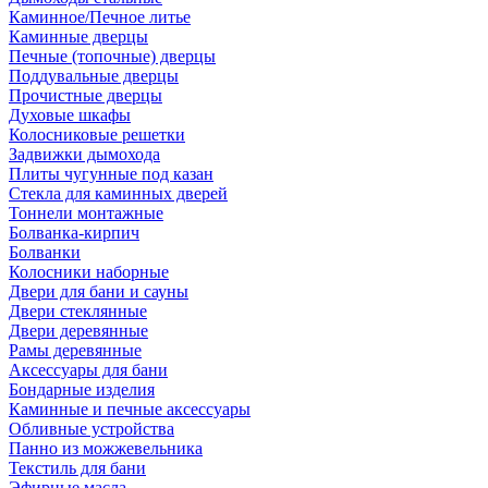
Каминное/Печное литье
Каминные дверцы
Печные (топочные) дверцы
Поддувальные дверцы
Прочистные дверцы
Духовые шкафы
Колосниковые решетки
Задвижки дымохода
Плиты чугунные под казан
Стекла для каминных дверей
Тоннели монтажные
Болванка-кирпич
Болванки
Колосники наборные
Двери для бани и сауны
Двери стеклянные
Двери деревянные
Рамы деревянные
Аксессуары для бани
Бондарные изделия
Каминные и печные аксессуары
Обливные устройства
Панно из можжевельника
Текстиль для бани
Эфирные масла