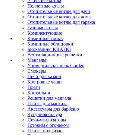
Угольные котлы
Пеллетные котлы
Отопительные котлы для дачи
Отопительные котлы для дома
Отопительные котлы для гаража
Газовые котлы
Комплектующие
Каминные топки
Каминные облицовки
Биокамины KRATKI
Вентиляционные решетки
Мангалы
Универсальная печь Garden
Смокеры
Печи для казана
Костровые чаши
Грили
Коптильни
Решетки для мангала
Плиты для мангала
Аксессуары для барбекю
Чугунная посуда
Печи-утилизаторы
Готовим с огоньком
Плиты под казан