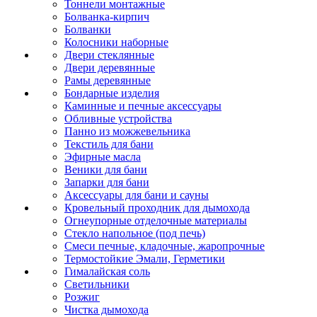
Тоннели монтажные
Болванка-кирпич
Болванки
Колосники наборные
Двери стеклянные
Двери деревянные
Рамы деревянные
Бондарные изделия
Каминные и печные аксессуары
Обливные устройства
Панно из можжевельника
Текстиль для бани
Эфирные масла
Веники для бани
Запарки для бани
Аксессуары для бани и сауны
Кровельный проходник для дымохода
Огнеупорные отделочные материалы
Стекло напольное (под печь)
Смеси печные, кладочные, жаропрочные
Термостойкие Эмали, Герметики
Гималайская соль
Светильники
Розжиг
Чистка дымохода