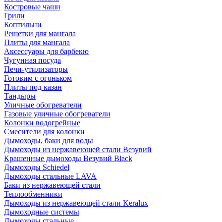
Костровые чаши
Грили
Коптильни
Решетки для мангала
Плиты для мангала
Аксессуары для барбекю
Чугунная посуда
Печи-утилизаторы
Готовим с огоньком
Плиты под казан
Тандыры
Уличные обогреватели
Газовые уличные обогреватели
Колонки водогрейные
Смесители для колонки
Дымоходы, баки для воды
Дымоходы из нержавеющей стали Везувий
Крашенные дымоходы Везувий Black
Дымоходы Schiedel
Дымоходы стальные LAVA
Баки из нержавеющей стали
Теплообменники
Дымоходы из нержавеющей стали Keralux
Дымоходные системы
Дымоходы стальные