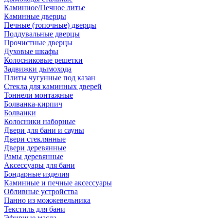
Каминное/Печное литье
Каминные дверцы
Печные (топочные) дверцы
Поддувальные дверцы
Прочистные дверцы
Духовые шкафы
Колосниковые решетки
Задвижки дымохода
Плиты чугунные под казан
Стекла для каминных дверей
Тоннели монтажные
Болванка-кирпич
Болванки
Колосники наборные
Двери для бани и сауны
Двери стеклянные
Двери деревянные
Рамы деревянные
Аксессуары для бани
Бондарные изделия
Каминные и печные аксессуары
Обливные устройства
Панно из можжевельника
Текстиль для бани
Эфирные масла