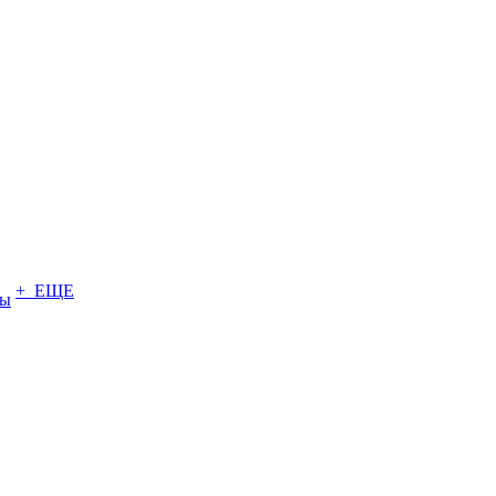
+ ЕЩЕ
ты