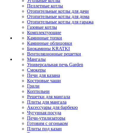
Угольные котлы
Пеллетные котлы
Отопительные котлы для дачи
Отопительные котлы для дома
Отопительные котлы для гаража
Газовые котлы
Комплектующие
Каминные топки
Каминные облицовки
Биокамины KRATKI
Вентиляционные решетки
Мангалы
Универсальная печь Garden
Смокеры
Печи для казана
Костровые чаши
Грили
Коптильни
Решетки для мангала
Плиты для мангала
Аксессуары для барбекю
Чугунная посуда
Печи-утилизаторы
Готовим с огоньком
Плиты под казан