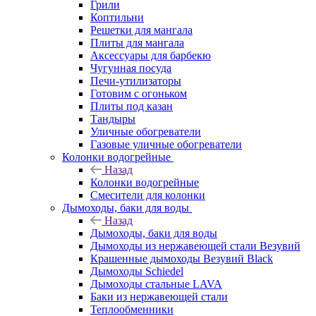
Грили
Коптильни
Решетки для мангала
Плиты для мангала
Аксессуары для барбекю
Чугунная посуда
Печи-утилизаторы
Готовим с огоньком
Плиты под казан
Тандыры
Уличные обогреватели
Газовые уличные обогреватели
Колонки водогрейные
Назад
Колонки водогрейные
Смесители для колонки
Дымоходы, баки для воды
Назад
Дымоходы, баки для воды
Дымоходы из нержавеющей стали Везувий
Крашенные дымоходы Везувий Black
Дымоходы Schiedel
Дымоходы стальные LAVA
Баки из нержавеющей стали
Теплообменники