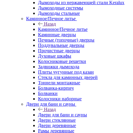
Дымоходы из нержавеющей стали Keralux
Дымоходные системы
Дымоходы стальные
Каминное/Печное литье
Назад
Каминное/Печное литье
Каминные дверцы
Печные (топочные) дверцы
Поддувальные дверцы
Прочистные дверцы
Духовые шкафы
Колосниковые решетки
Задвижки дымохода
Плиты чугунные под казан
Стекла для каминных дверей
Тоннели монтажные
Болванка-кирпич
Болванки
Колосники наборные
Двери для бани и сауны
Назад
Двери для бани и сауны
Двери стеклянные
Двери деревянные
Рамы деревянные