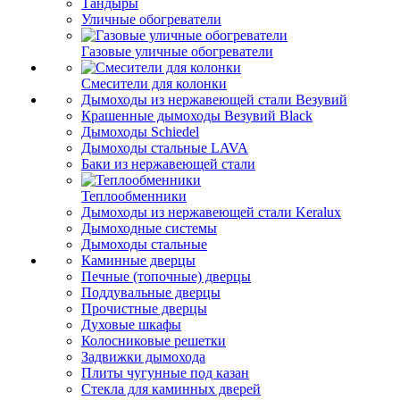
Тандыры
Уличные обогреватели
Газовые уличные обогреватели
Смесители для колонки
Дымоходы из нержавеющей стали Везувий
Крашенные дымоходы Везувий Black
Дымоходы Schiedel
Дымоходы стальные LAVA
Баки из нержавеющей стали
Теплообменники
Дымоходы из нержавеющей стали Keralux
Дымоходные системы
Дымоходы стальные
Каминные дверцы
Печные (топочные) дверцы
Поддувальные дверцы
Прочистные дверцы
Духовые шкафы
Колосниковые решетки
Задвижки дымохода
Плиты чугунные под казан
Стекла для каминных дверей