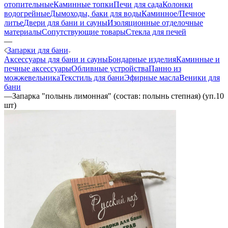
отопительные
Каминные топки
Печи для сада
Колонки
водогрейные
Дымоходы, баки для воды
Каминное/Печное
литье
Двери для бани и сауны
Изоляционные отделочные
материалы
Сопутствующие товары
Стекла для печей
—
Запарки для бани
Аксессуары для бани и сауны
Бондарные изделия
Каминные и
печные аксессуары
Обливные устройства
Панно из
можжевельника
Текстиль для бани
Эфирные масла
Веники для
бани
—
Запарка "полынь лимонная" (состав: полынь степная) (уп.10
шт)