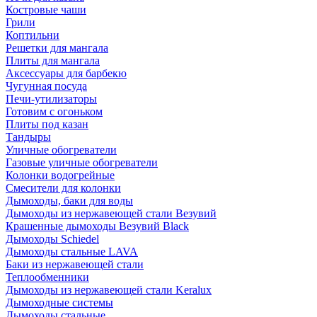
Костровые чаши
Грили
Коптильни
Решетки для мангала
Плиты для мангала
Аксессуары для барбекю
Чугунная посуда
Печи-утилизаторы
Готовим с огоньком
Плиты под казан
Тандыры
Уличные обогреватели
Газовые уличные обогреватели
Колонки водогрейные
Смесители для колонки
Дымоходы, баки для воды
Дымоходы из нержавеющей стали Везувий
Крашенные дымоходы Везувий Black
Дымоходы Schiedel
Дымоходы стальные LAVA
Баки из нержавеющей стали
Теплообменники
Дымоходы из нержавеющей стали Keralux
Дымоходные системы
Дымоходы стальные