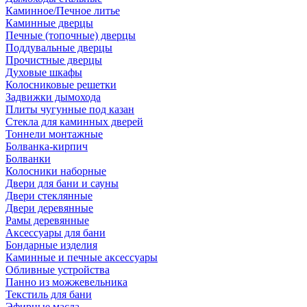
Каминное/Печное литье
Каминные дверцы
Печные (топочные) дверцы
Поддувальные дверцы
Прочистные дверцы
Духовые шкафы
Колосниковые решетки
Задвижки дымохода
Плиты чугунные под казан
Стекла для каминных дверей
Тоннели монтажные
Болванка-кирпич
Болванки
Колосники наборные
Двери для бани и сауны
Двери стеклянные
Двери деревянные
Рамы деревянные
Аксессуары для бани
Бондарные изделия
Каминные и печные аксессуары
Обливные устройства
Панно из можжевельника
Текстиль для бани
Эфирные масла