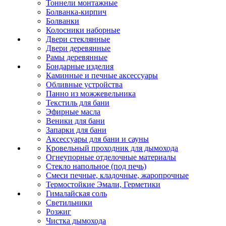
Тоннели монтажные
Болванка-кирпич
Болванки
Колосники наборные
Двери стеклянные
Двери деревянные
Рамы деревянные
Бондарные изделия
Каминные и печные аксессуары
Обливные устройства
Панно из можжевельника
Текстиль для бани
Эфирные масла
Веники для бани
Запарки для бани
Аксессуары для бани и сауны
Кровельный проходник для дымохода
Огнеупорные отделочные материалы
Стекло напольное (под печь)
Смеси печные, кладочные, жаропрочные
Термостойкие Эмали, Герметики
Гималайская соль
Светильники
Розжиг
Чистка дымохода