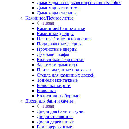
Дымоходы из нержавеющей стали Keralux
Дымоходные системы
Дымоходы стальные
Каминное/Печное литье
Назад
Каминное/Печное литье
Каминные дверцы
Печные (топочные) дверцы
Поддувальные дверцы
Прочистные дверцы
Духовые шкафы
Колосниковые решетки
Задвижки дымохода
Плиты чугунные под казан
Стекла для каминных дверей
Тоннели монтажные
Болванка-кирпич
Болванки
Колосники наборные
Двери для бани и сауны
Назад
Двери для бани и сауны
Двери стеклянные
Двери деревянные
Рамы деревянные