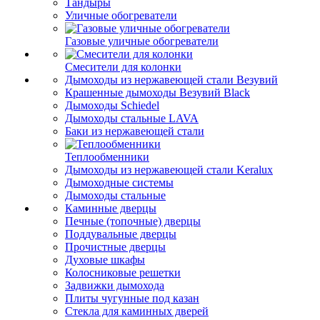
Тандыры
Уличные обогреватели
Газовые уличные обогреватели
Смесители для колонки
Дымоходы из нержавеющей стали Везувий
Крашенные дымоходы Везувий Black
Дымоходы Schiedel
Дымоходы стальные LAVA
Баки из нержавеющей стали
Теплообменники
Дымоходы из нержавеющей стали Keralux
Дымоходные системы
Дымоходы стальные
Каминные дверцы
Печные (топочные) дверцы
Поддувальные дверцы
Прочистные дверцы
Духовые шкафы
Колосниковые решетки
Задвижки дымохода
Плиты чугунные под казан
Стекла для каминных дверей