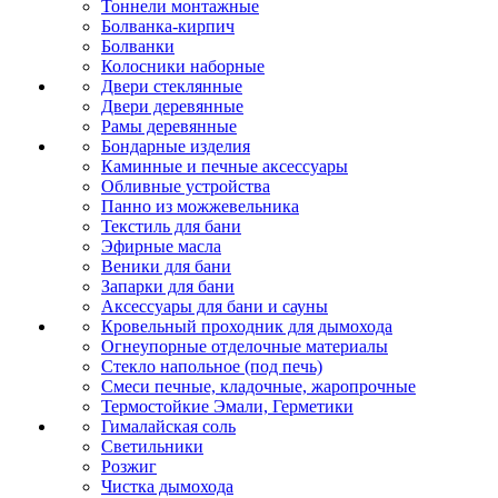
Тоннели монтажные
Болванка-кирпич
Болванки
Колосники наборные
Двери стеклянные
Двери деревянные
Рамы деревянные
Бондарные изделия
Каминные и печные аксессуары
Обливные устройства
Панно из можжевельника
Текстиль для бани
Эфирные масла
Веники для бани
Запарки для бани
Аксессуары для бани и сауны
Кровельный проходник для дымохода
Огнеупорные отделочные материалы
Стекло напольное (под печь)
Смеси печные, кладочные, жаропрочные
Термостойкие Эмали, Герметики
Гималайская соль
Светильники
Розжиг
Чистка дымохода