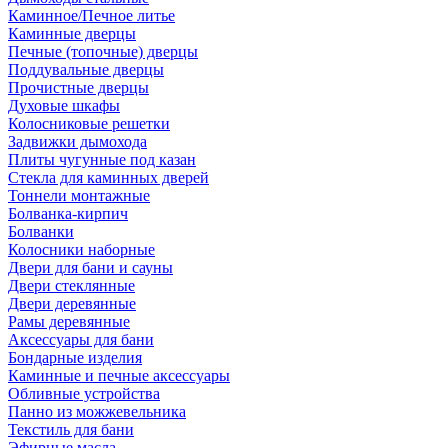
Каминное/Печное литье
Каминные дверцы
Печные (топочные) дверцы
Поддувальные дверцы
Прочистные дверцы
Духовые шкафы
Колосниковые решетки
Задвижки дымохода
Плиты чугунные под казан
Стекла для каминных дверей
Тоннели монтажные
Болванка-кирпич
Болванки
Колосники наборные
Двери для бани и сауны
Двери стеклянные
Двери деревянные
Рамы деревянные
Аксессуары для бани
Бондарные изделия
Каминные и печные аксессуары
Обливные устройства
Панно из можжевельника
Текстиль для бани
Эфирные масла