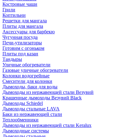
Костровые чаши
Грили
Коптильни
Решетки для мангала
Плиты для мангала
Аксессуары для барбекю
Чугунная посуда
Печи-утилизаторы
Готовим с огоньком
Плиты под казан
Тандыры
Уличные обогреватели
Газовые уличные обогреватели
Колонки водогрейные
Смесители для колонки
Дымоходы, баки для воды
Дымоходы из нержавеющей стали Везувий
Крашенные дымоходы Везувий Black
Дымоходы Schiedel
Дымоходы стальные LAVA
Баки из нержавеющей стали
Теплообменники
Дымоходы из нержавеющей стали Keralux
Дымоходные системы
Дымоходы стальные