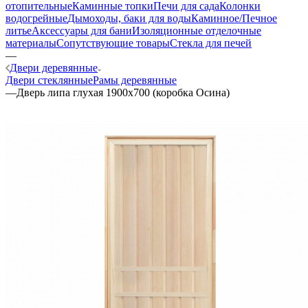
отопительные
Каминные топки
Печи для сада
Колонки
водогрейные
Дымоходы, баки для воды
Каминное/Печное
литье
Аксессуары для бани
Изоляционные отделочные
материалы
Сопутствующие товары
Стекла для печей
—
Двери деревянные
Двери стеклянные
Рамы деревянные
—
Дверь липа глухая 1900х700 (коробка Осина)