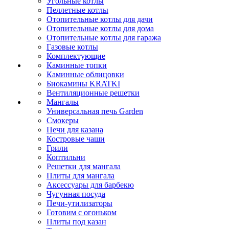
Угольные котлы
Пеллетные котлы
Отопительные котлы для дачи
Отопительные котлы для дома
Отопительные котлы для гаража
Газовые котлы
Комплектующие
Каминные топки
Каминные облицовки
Биокамины KRATKI
Вентиляционные решетки
Мангалы
Универсальная печь Garden
Смокеры
Печи для казана
Костровые чаши
Грили
Коптильни
Решетки для мангала
Плиты для мангала
Аксессуары для барбекю
Чугунная посуда
Печи-утилизаторы
Готовим с огоньком
Плиты под казан