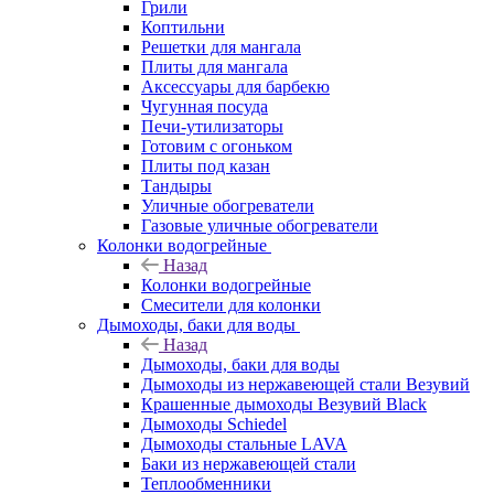
Грили
Коптильни
Решетки для мангала
Плиты для мангала
Аксессуары для барбекю
Чугунная посуда
Печи-утилизаторы
Готовим с огоньком
Плиты под казан
Тандыры
Уличные обогреватели
Газовые уличные обогреватели
Колонки водогрейные
Назад
Колонки водогрейные
Смесители для колонки
Дымоходы, баки для воды
Назад
Дымоходы, баки для воды
Дымоходы из нержавеющей стали Везувий
Крашенные дымоходы Везувий Black
Дымоходы Schiedel
Дымоходы стальные LAVA
Баки из нержавеющей стали
Теплообменники