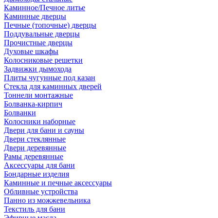
Каминное/Печное литье
Каминные дверцы
Печные (топочные) дверцы
Поддувальные дверцы
Прочистные дверцы
Духовые шкафы
Колосниковые решетки
Задвижки дымохода
Плиты чугунные под казан
Стекла для каминных дверей
Тоннели монтажные
Болванка-кирпич
Болванки
Колосники наборные
Двери для бани и сауны
Двери стеклянные
Двери деревянные
Рамы деревянные
Аксессуары для бани
Бондарные изделия
Каминные и печные аксессуары
Обливные устройства
Панно из можжевельника
Текстиль для бани
Эфирные масла