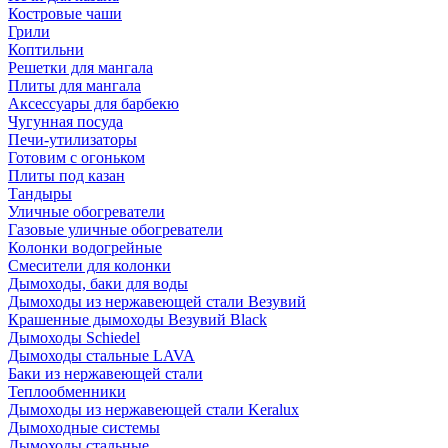
Костровые чаши
Грили
Коптильни
Решетки для мангала
Плиты для мангала
Аксессуары для барбекю
Чугунная посуда
Печи-утилизаторы
Готовим с огоньком
Плиты под казан
Тандыры
Уличные обогреватели
Газовые уличные обогреватели
Колонки водогрейные
Смесители для колонки
Дымоходы, баки для воды
Дымоходы из нержавеющей стали Везувий
Крашенные дымоходы Везувий Black
Дымоходы Schiedel
Дымоходы стальные LAVA
Баки из нержавеющей стали
Теплообменники
Дымоходы из нержавеющей стали Keralux
Дымоходные системы
Дымоходы стальные