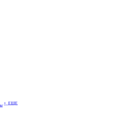
+ ЕЩЕ
ты