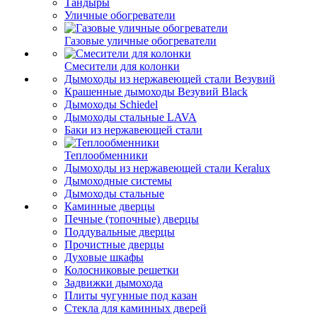
Тандыры
Уличные обогреватели
Газовые уличные обогреватели
Смесители для колонки
Дымоходы из нержавеющей стали Везувий
Крашенные дымоходы Везувий Black
Дымоходы Schiedel
Дымоходы стальные LAVA
Баки из нержавеющей стали
Теплообменники
Дымоходы из нержавеющей стали Keralux
Дымоходные системы
Дымоходы стальные
Каминные дверцы
Печные (топочные) дверцы
Поддувальные дверцы
Прочистные дверцы
Духовые шкафы
Колосниковые решетки
Задвижки дымохода
Плиты чугунные под казан
Стекла для каминных дверей