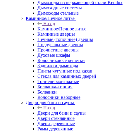
Дымоходы из нержавеющей стали Keralux
Дымоходные системы
Дымоходы стальные
Каминное/Печное литье
Назад
Каминное/Печное литье
Каминные дверцы
Печные (топочные) дверцы
Поддувальные дверцы
Прочистные дверцы
Духовые шкафы
Колосниковые решетки
Задвижки дымохода
Плиты чугунные под казан
Стекла для каминных дверей
Тоннели монтажные
Болванка-кирпич
Болванки
Колосники наборные
Двери для бани и сауны
Назад
Двери для бани и сауны
Двери стеклянные
Двери деревянные
Рамы деревянные