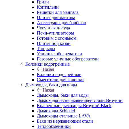
Грили
Коптильни
Решетки для мангала
Плиты для мангала
Аксессуары для барбекю
Чугунная посуда
Печи-утилизаторы
Готовим с огоньком
Плиты под казан
Тандыры
Уличные обогреватели
Газовые уличные обогреватели
Колонки водогрейные
Назад
Колонки водогрейные
Смесители для колонки
Дымоходы, баки для воды
Назад
Дымоходы, баки для воды
Дымоходы из нержавеющей стали Везувий
Крашенные дымоходы Везувий Black
Дымоходы Schiedel
Дымоходы стальные LAVA
Баки из нержавеющей стали
Теплообменники