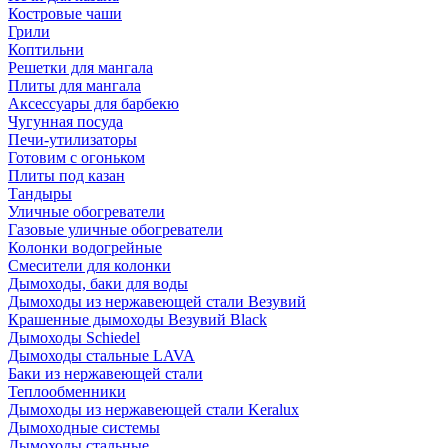
Костровые чаши
Грили
Коптильни
Решетки для мангала
Плиты для мангала
Аксессуары для барбекю
Чугунная посуда
Печи-утилизаторы
Готовим с огоньком
Плиты под казан
Тандыры
Уличные обогреватели
Газовые уличные обогреватели
Колонки водогрейные
Смесители для колонки
Дымоходы, баки для воды
Дымоходы из нержавеющей стали Везувий
Крашенные дымоходы Везувий Black
Дымоходы Schiedel
Дымоходы стальные LAVA
Баки из нержавеющей стали
Теплообменники
Дымоходы из нержавеющей стали Keralux
Дымоходные системы
Дымоходы стальные