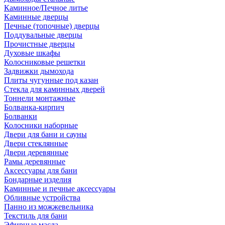
Каминное/Печное литье
Каминные дверцы
Печные (топочные) дверцы
Поддувальные дверцы
Прочистные дверцы
Духовые шкафы
Колосниковые решетки
Задвижки дымохода
Плиты чугунные под казан
Стекла для каминных дверей
Тоннели монтажные
Болванка-кирпич
Болванки
Колосники наборные
Двери для бани и сауны
Двери стеклянные
Двери деревянные
Рамы деревянные
Аксессуары для бани
Бондарные изделия
Каминные и печные аксессуары
Обливные устройства
Панно из можжевельника
Текстиль для бани
Эфирные масла