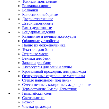
Тоннели монтажные
Болванка-кирпич
Болванки
Колосники наборные
Двери стеклянные
Двери деревянные
Рамы деревянные
Бондарные изделия
Каминные и печные аксессуары
Обливные устройства
Панно из можжевельника
Текстиль для бани
Эфирные масла
Веники для бани
Запарки для бани
Аксессуары для бани и сауны
Кровельный проходник для дымохода
Огнеупорные отделочные материалы
Стекло напольное (под печь)
Смеси печные, кладочные, жаропрочные
Термостойкие Эмали, Герметики
Гималайская соль
Светильники
Розжиг
Чистка дымохода