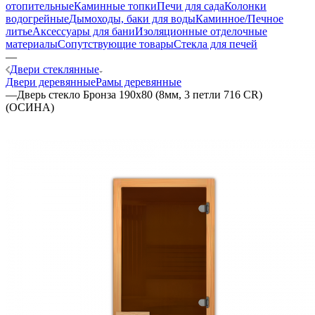
отопительные
Каминные топки
Печи для сада
Колонки
водогрейные
Дымоходы, баки для воды
Каминное/Печное
литье
Аксессуары для бани
Изоляционные отделочные
материалы
Сопутствующие товары
Стекла для печей
—
Двери стеклянные
Двери деревянные
Рамы деревянные
—
Дверь стекло Бронза 190х80 (8мм, 3 петли 716 CR)
(ОСИНА)