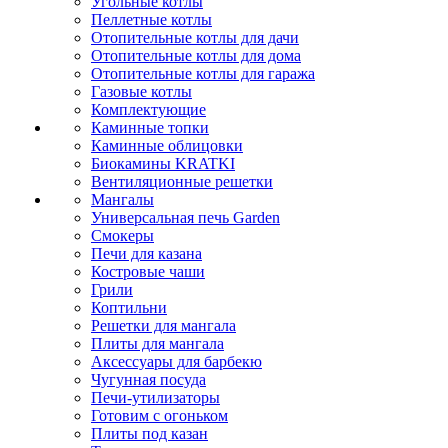
Угольные котлы
Пеллетные котлы
Отопительные котлы для дачи
Отопительные котлы для дома
Отопительные котлы для гаража
Газовые котлы
Комплектующие
Каминные топки
Каминные облицовки
Биокамины KRATKI
Вентиляционные решетки
Мангалы
Универсальная печь Garden
Смокеры
Печи для казана
Костровые чаши
Грили
Коптильни
Решетки для мангала
Плиты для мангала
Аксессуары для барбекю
Чугунная посуда
Печи-утилизаторы
Готовим с огоньком
Плиты под казан