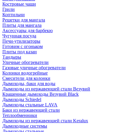
Костровые чаши
Грили
Коптильни
Решетки для мангала
Плиты для мангала
Аксессуары для барбекю
Чугунная посуда
Печи-утилизаторы
Готовим с огоньком
Плиты под казан
Тандыры
Уличные обогреватели
Газовые уличные обогреватели
Колонки водогрейные
Смесители для колонки
Дымоходы, баки для воды
Дымоходы из нержавеющей стали Везувий
Крашенные дымоходы Везувий Black
Дымоходы Schiedel
Дымоходы стальные LAVA
Баки из нержавеющей стали
Теплообменники
Дымоходы из нержавеющей стали Keralux
Дымоходные системы
Дымоходы стальные