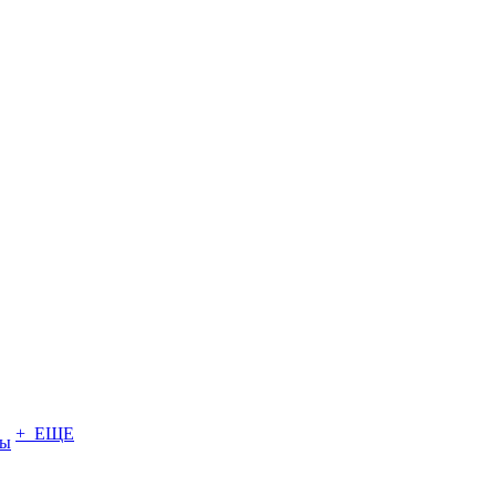
+ ЕЩЕ
ты