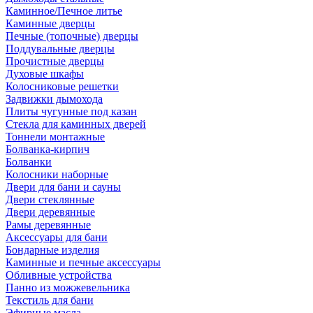
Каминное/Печное литье
Каминные дверцы
Печные (топочные) дверцы
Поддувальные дверцы
Прочистные дверцы
Духовые шкафы
Колосниковые решетки
Задвижки дымохода
Плиты чугунные под казан
Стекла для каминных дверей
Тоннели монтажные
Болванка-кирпич
Болванки
Колосники наборные
Двери для бани и сауны
Двери стеклянные
Двери деревянные
Рамы деревянные
Аксессуары для бани
Бондарные изделия
Каминные и печные аксессуары
Обливные устройства
Панно из можжевельника
Текстиль для бани
Эфирные масла