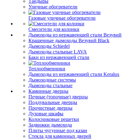
Тандыры
Уличные обогреватели
Газовые уличные обогреватели
Смесители для колонки
Дымоходы из нержавеющей стали Везувий
Крашенные дымоходы Везувий Black
Дымоходы Schiedel
Дымоходы стальные LAVA
Баки из нержавеющей стали
Теплообменники
Дымоходы из нержавеющей стали Keralux
Дымоходные системы
Дымоходы стальные
Каминные дверцы
Печные (топочные) дверцы
Поддувальные дверцы
Прочистные дверцы
Духовые шкафы
Колосниковые решетки
Задвижки дымохода
Плиты чугунные под казан
Стекла для каминных дверей