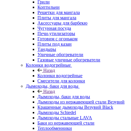
Грили
Коптильни
Решетки для мангала
Плиты для мангала
Аксессуары для барбекю
Чугунная посуда
Печи-утилизаторы
Готовим с огоньком
Плиты под казан
Тандыры
Уличные обогреватели
Газовые уличные обогреватели
Колонки водогрейные
Назад
Колонки водогрейные
Смесители для колонки
Дымоходы, баки для воды
Назад
Дымоходы, баки для воды
Дымоходы из нержавеющей стали Везувий
Крашенные дымоходы Везувий Black
Дымоходы Schiedel
Дымоходы стальные LAVA
Баки из нержавеющей стали
Теплообменники