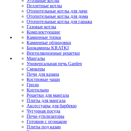
Угольные котлы
Пеллетные котлы
Отопительные котлы для дачи
Отопительные котлы для дома
Отопительные котлы для гаража
Газовые котлы
Комплектующие
Каминные топки
Каминные облицовки
Биокамины KRATKI
Вентиляционные решетки
Мангалы
Универсальная печь Garden
Смокеры
Печи для казана
Костровые чаши
Грили
Коптильни
Решетки для мангала
Плиты для мангала
Аксессуары для барбекю
Чугунная посуда
Печи-утилизаторы
Готовим с огоньком
Плиты под казан