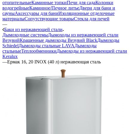
отопительные
Каминные топки
Печи для сада
Колонки
водогрейные
Каминное/Печное литье
Двери для бани и
сауны
Аксессуары для бани
Изоляционные отделочные
материалы
Сопутствующие товары
Стекла для печей
—
Баки из нержавеющей стали
Дымоходные системы
Дымоходы из нержавеющей стали
Везувий
Крашенные дымоходы Везувий Black
Дымоходы
Schiedel
Дымоходы стальные LAVA
Дымоходы
стальные
Теплообменники
Дымоходы из нержавеющей стали
Keralux
—
Ермак 16, 20 INOX (40 л) нержавеющая сталь