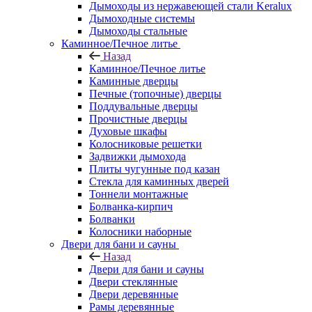
Дымоходы из нержавеющей стали Keralux
Дымоходные системы
Дымоходы стальные
Каминное/Печное литье
Назад
Каминное/Печное литье
Каминные дверцы
Печные (топочные) дверцы
Поддувальные дверцы
Прочистные дверцы
Духовые шкафы
Колосниковые решетки
Задвижки дымохода
Плиты чугунные под казан
Стекла для каминных дверей
Тоннели монтажные
Болванка-кирпич
Болванки
Колосники наборные
Двери для бани и сауны
Назад
Двери для бани и сауны
Двери стеклянные
Двери деревянные
Рамы деревянные