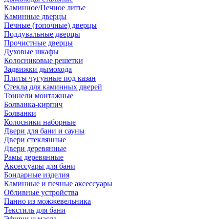
Каминное/Печное литье
Каминные дверцы
Печные (топочные) дверцы
Поддувальные дверцы
Прочистные дверцы
Духовые шкафы
Колосниковые решетки
Задвижки дымохода
Плиты чугунные под казан
Стекла для каминных дверей
Тоннели монтажные
Болванка-кирпич
Болванки
Колосники наборные
Двери для бани и сауны
Двери стеклянные
Двери деревянные
Рамы деревянные
Аксессуары для бани
Бондарные изделия
Каминные и печные аксессуары
Обливные устройства
Панно из можжевельника
Текстиль для бани
Эфирные масла