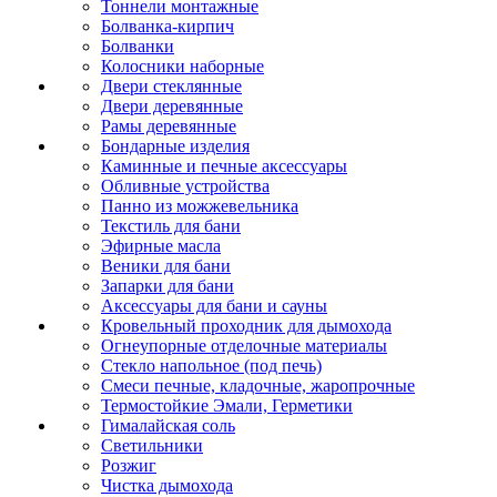
Тоннели монтажные
Болванка-кирпич
Болванки
Колосники наборные
Двери стеклянные
Двери деревянные
Рамы деревянные
Бондарные изделия
Каминные и печные аксессуары
Обливные устройства
Панно из можжевельника
Текстиль для бани
Эфирные масла
Веники для бани
Запарки для бани
Аксессуары для бани и сауны
Кровельный проходник для дымохода
Огнеупорные отделочные материалы
Стекло напольное (под печь)
Смеси печные, кладочные, жаропрочные
Термостойкие Эмали, Герметики
Гималайская соль
Светильники
Розжиг
Чистка дымохода