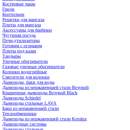
Костровые чаши
Грили
Коптильни
Решетки для мангала
Плиты для мангала
Аксессуары для барбекю
Чугунная посуда
Печи-утилизаторы
Готовим с огоньком
Плиты под казан
Тандыры
Уличные обогреватели
Газовые уличные обогреватели
Колонки водогрейные
Смесители для колонки
Дымоходы, баки для воды
Дымоходы из нержавеющей стали Везувий
Крашенные дымоходы Везувий Black
Дымоходы Schiedel
Дымоходы стальные LAVA
Баки из нержавеющей стали
Теплообменники
Дымоходы из нержавеющей стали Keralux
Дымоходные системы
Дымоходы стальные