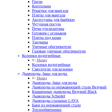
Грили
Коптильни
Решетки для мангала
Плиты для мангала
Аксессуары для барбекю
Чугунная посуда
Печи-утилизаторы
Готовим с огоньком
Плиты под казан
Тандыры
Уличные обогреватели
Газовые уличные обогреватели
Колонки водогрейные
Назад
Колонки водогрейные
Смесители для колонки
Дымоходы, баки для воды
Назад
Дымоходы, баки для воды
Дымоходы из нержавеющей стали Везувий
Крашенные дымоходы Везувий Black
Дымоходы Schiedel
Дымоходы стальные LAVA
Баки из нержавеющей стали
Теплообменники