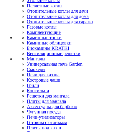
Угольные котлы
Пеллетные котлы
Отопительные котлы для дачи
Отопительные котлы для дома
Отопительные котлы для гаража
Газовые котлы
Комплектующие
Каминные топки
Каминные облицовки
Биокамины KRATKI
Вентиляционные решетки
Мангалы
Универсальная печь Garden
Смокеры
Печи для казана
Костровые чаши
Грили
Коптильни
Решетки для мангала
Плиты для мангала
Аксессуары для барбекю
Чугунная посуда
Печи-утилизаторы
Готовим с огоньком
Плиты под казан