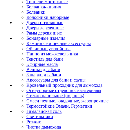
Тоннели монтажные
Болванка-кирпич
Болванки
Колосники наборные
Двери стеклянные
Двери деревянные
Рамы деревянные
Бондарные изделия
Каминные и печные аксессуары
Обливные устройства
Панно из можжевельника
Текстиль для бани
Эфирные масла
Веники для бани
Запарки для бани
Аксессуары для бани и сауны
Кровельный проходник для дымохода
Огнеупорные отделочные материалы
Стекло напольное (под печь)
Смеси печные, кладочные, жаропрочные
Термостойкие Эмали, Герметики
Гималайская соль
Светильники
Розжиг
Чистка дымохода