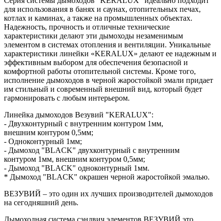
Серия системы дымоходов "KERALUX" идеально подходит
для использования в банях и саунах, отопительных печах,
котлах и каминах, а также на промышленных объектах.
Надежность, прочность и отличные технические
характеристики делают эти дымоходы незаменимым
элементом в системах отопления и вентиляции. Уникальные
характеристики линейки «KERALUX» делают ее надежным и
эффективным выбором для обеспечения безопасной и
комфортной работы отопительной системы. Кроме того,
исполнение дымоходов в черной жаростойкой эмали придает
им стильный и современный внешний вид, который будет
гармонировать с любым интерьером.
Линейка дымоходов Везувий "KERALUX":
- Двухконтурный с внутренним контуром 1мм,
внешним контуром 0,5мм;
- Одноконтурный 1мм;
- Дымоход "BLACK" двухконтурный с внутренним
контуром 1мм, внешним контуром 0,5мм;
- Дымоход "BLACK" одноконтурный 1мм.
* Дымоход "BLACK" окрашен черной жаростойкой эмалью.
ВЕЗУВИЙ – это один их лучших производителей дымоходов
на сегодняшний день.
Дымоходная система сэндвич элементов ВЕЗУВИЙ это