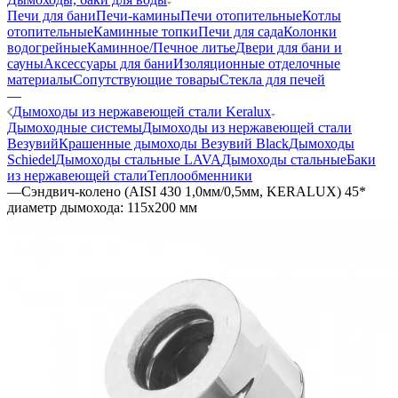
Печи для бани
Печи-камины
Печи отопительные
Котлы
отопительные
Каминные топки
Печи для сада
Колонки
водогрейные
Каминное/Печное литье
Двери для бани и
сауны
Аксессуары для бани
Изоляционные отделочные
материалы
Сопутствующие товары
Стекла для печей
—
Дымоходы из нержавеющей стали Keralux
Дымоходные системы
Дымоходы из нержавеющей стали
Везувий
Крашенные дымоходы Везувий Black
Дымоходы
Schiedel
Дымоходы стальные LAVA
Дымоходы стальные
Баки
из нержавеющей стали
Теплообменники
—
Сэндвич-колено (AISI 430 1,0мм/0,5мм, KERALUX) 45*
диаметр дымохода: 115х200 мм