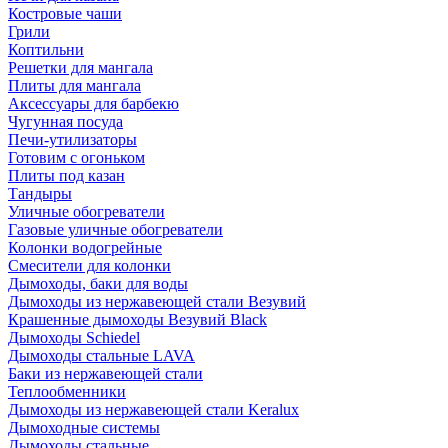
Костровые чаши
Грили
Коптильни
Решетки для мангала
Плиты для мангала
Аксессуары для барбекю
Чугунная посуда
Печи-утилизаторы
Готовим с огоньком
Плиты под казан
Тандыры
Уличные обогреватели
Газовые уличные обогреватели
Колонки водогрейные
Смесители для колонки
Дымоходы, баки для воды
Дымоходы из нержавеющей стали Везувий
Крашенные дымоходы Везувий Black
Дымоходы Schiedel
Дымоходы стальные LAVA
Баки из нержавеющей стали
Теплообменники
Дымоходы из нержавеющей стали Keralux
Дымоходные системы
Дымоходы стальные