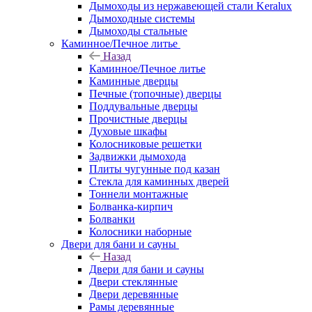
Дымоходы из нержавеющей стали Keralux
Дымоходные системы
Дымоходы стальные
Каминное/Печное литье
Назад
Каминное/Печное литье
Каминные дверцы
Печные (топочные) дверцы
Поддувальные дверцы
Прочистные дверцы
Духовые шкафы
Колосниковые решетки
Задвижки дымохода
Плиты чугунные под казан
Стекла для каминных дверей
Тоннели монтажные
Болванка-кирпич
Болванки
Колосники наборные
Двери для бани и сауны
Назад
Двери для бани и сауны
Двери стеклянные
Двери деревянные
Рамы деревянные