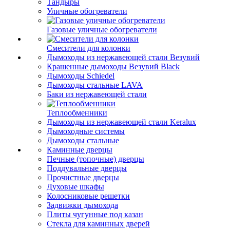
Тандыры
Уличные обогреватели
Газовые уличные обогреватели
Смесители для колонки
Дымоходы из нержавеющей стали Везувий
Крашенные дымоходы Везувий Black
Дымоходы Schiedel
Дымоходы стальные LAVA
Баки из нержавеющей стали
Теплообменники
Дымоходы из нержавеющей стали Keralux
Дымоходные системы
Дымоходы стальные
Каминные дверцы
Печные (топочные) дверцы
Поддувальные дверцы
Прочистные дверцы
Духовые шкафы
Колосниковые решетки
Задвижки дымохода
Плиты чугунные под казан
Стекла для каминных дверей