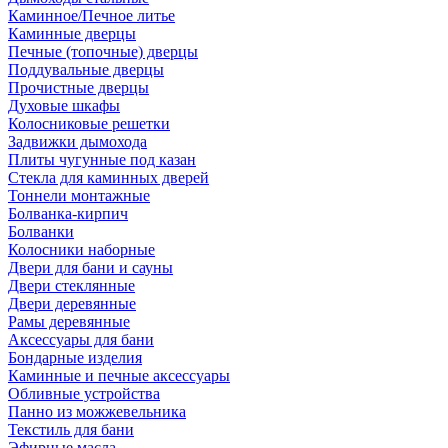
Каминное/Печное литье
Каминные дверцы
Печные (топочные) дверцы
Поддувальные дверцы
Прочистные дверцы
Духовые шкафы
Колосниковые решетки
Задвижки дымохода
Плиты чугунные под казан
Стекла для каминных дверей
Тоннели монтажные
Болванка-кирпич
Болванки
Колосники наборные
Двери для бани и сауны
Двери стеклянные
Двери деревянные
Рамы деревянные
Аксессуары для бани
Бондарные изделия
Каминные и печные аксессуары
Обливные устройства
Панно из можжевельника
Текстиль для бани
Эфирные масла