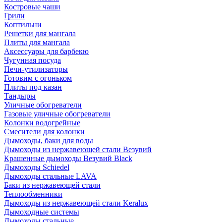
Костровые чаши
Грили
Коптильни
Решетки для мангала
Плиты для мангала
Аксессуары для барбекю
Чугунная посуда
Печи-утилизаторы
Готовим с огоньком
Плиты под казан
Тандыры
Уличные обогреватели
Газовые уличные обогреватели
Колонки водогрейные
Смесители для колонки
Дымоходы, баки для воды
Дымоходы из нержавеющей стали Везувий
Крашенные дымоходы Везувий Black
Дымоходы Schiedel
Дымоходы стальные LAVA
Баки из нержавеющей стали
Теплообменники
Дымоходы из нержавеющей стали Keralux
Дымоходные системы
Дымоходы стальные