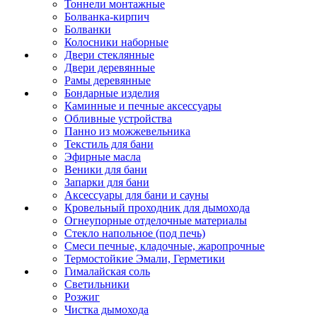
Тоннели монтажные
Болванка-кирпич
Болванки
Колосники наборные
Двери стеклянные
Двери деревянные
Рамы деревянные
Бондарные изделия
Каминные и печные аксессуары
Обливные устройства
Панно из можжевельника
Текстиль для бани
Эфирные масла
Веники для бани
Запарки для бани
Аксессуары для бани и сауны
Кровельный проходник для дымохода
Огнеупорные отделочные материалы
Стекло напольное (под печь)
Смеси печные, кладочные, жаропрочные
Термостойкие Эмали, Герметики
Гималайская соль
Светильники
Розжиг
Чистка дымохода