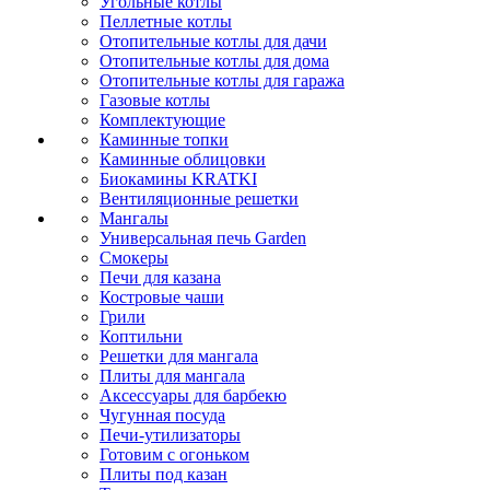
Угольные котлы
Пеллетные котлы
Отопительные котлы для дачи
Отопительные котлы для дома
Отопительные котлы для гаража
Газовые котлы
Комплектующие
Каминные топки
Каминные облицовки
Биокамины KRATKI
Вентиляционные решетки
Мангалы
Универсальная печь Garden
Смокеры
Печи для казана
Костровые чаши
Грили
Коптильни
Решетки для мангала
Плиты для мангала
Аксессуары для барбекю
Чугунная посуда
Печи-утилизаторы
Готовим с огоньком
Плиты под казан