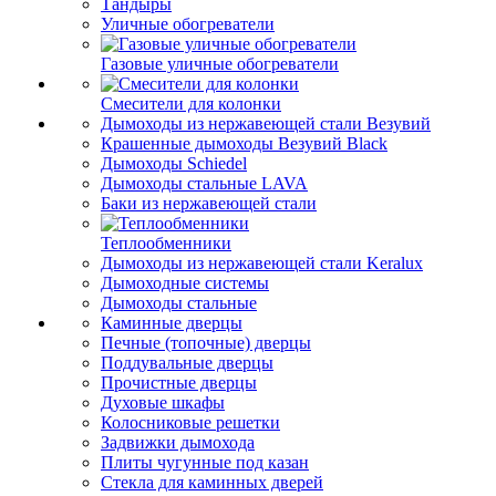
Тандыры
Уличные обогреватели
Газовые уличные обогреватели
Смесители для колонки
Дымоходы из нержавеющей стали Везувий
Крашенные дымоходы Везувий Black
Дымоходы Schiedel
Дымоходы стальные LAVA
Баки из нержавеющей стали
Теплообменники
Дымоходы из нержавеющей стали Keralux
Дымоходные системы
Дымоходы стальные
Каминные дверцы
Печные (топочные) дверцы
Поддувальные дверцы
Прочистные дверцы
Духовые шкафы
Колосниковые решетки
Задвижки дымохода
Плиты чугунные под казан
Стекла для каминных дверей