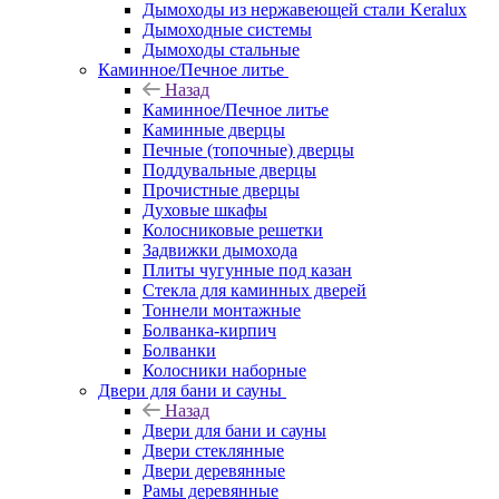
Дымоходы из нержавеющей стали Keralux
Дымоходные системы
Дымоходы стальные
Каминное/Печное литье
Назад
Каминное/Печное литье
Каминные дверцы
Печные (топочные) дверцы
Поддувальные дверцы
Прочистные дверцы
Духовые шкафы
Колосниковые решетки
Задвижки дымохода
Плиты чугунные под казан
Стекла для каминных дверей
Тоннели монтажные
Болванка-кирпич
Болванки
Колосники наборные
Двери для бани и сауны
Назад
Двери для бани и сауны
Двери стеклянные
Двери деревянные
Рамы деревянные