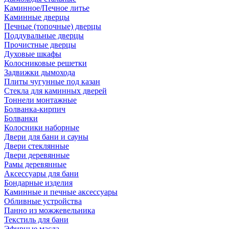
Каминное/Печное литье
Каминные дверцы
Печные (топочные) дверцы
Поддувальные дверцы
Прочистные дверцы
Духовые шкафы
Колосниковые решетки
Задвижки дымохода
Плиты чугунные под казан
Стекла для каминных дверей
Тоннели монтажные
Болванка-кирпич
Болванки
Колосники наборные
Двери для бани и сауны
Двери стеклянные
Двери деревянные
Рамы деревянные
Аксессуары для бани
Бондарные изделия
Каминные и печные аксессуары
Обливные устройства
Панно из можжевельника
Текстиль для бани
Эфирные масла