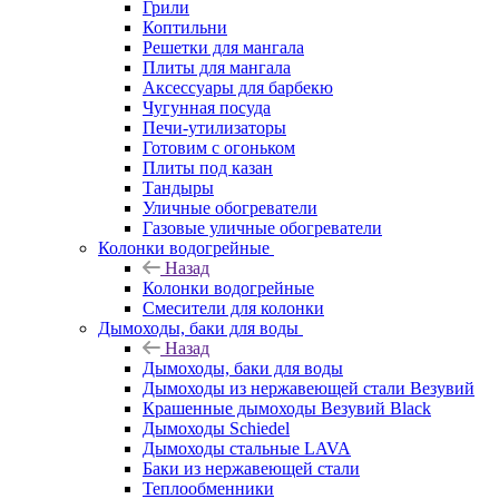
Грили
Коптильни
Решетки для мангала
Плиты для мангала
Аксессуары для барбекю
Чугунная посуда
Печи-утилизаторы
Готовим с огоньком
Плиты под казан
Тандыры
Уличные обогреватели
Газовые уличные обогреватели
Колонки водогрейные
Назад
Колонки водогрейные
Смесители для колонки
Дымоходы, баки для воды
Назад
Дымоходы, баки для воды
Дымоходы из нержавеющей стали Везувий
Крашенные дымоходы Везувий Black
Дымоходы Schiedel
Дымоходы стальные LAVA
Баки из нержавеющей стали
Теплообменники