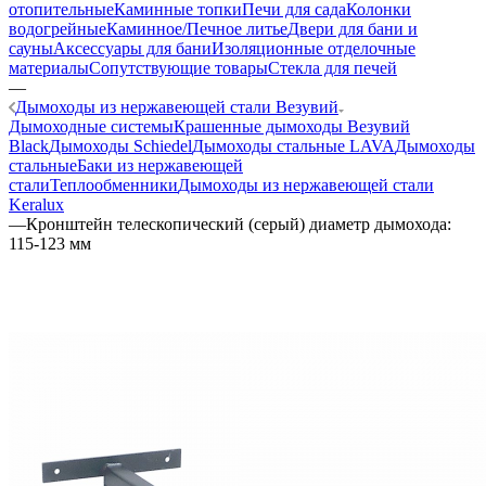
отопительные
Каминные топки
Печи для сада
Колонки
водогрейные
Каминное/Печное литье
Двери для бани и
сауны
Аксессуары для бани
Изоляционные отделочные
материалы
Сопутствующие товары
Стекла для печей
—
Дымоходы из нержавеющей стали Везувий
Дымоходные системы
Крашенные дымоходы Везувий
Black
Дымоходы Schiedel
Дымоходы стальные LAVA
Дымоходы
стальные
Баки из нержавеющей
стали
Теплообменники
Дымоходы из нержавеющей стали
Keralux
—
Кронштейн телескопический (серый) диаметр дымохода:
115-123 мм