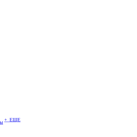
+ ЕЩЕ
ты