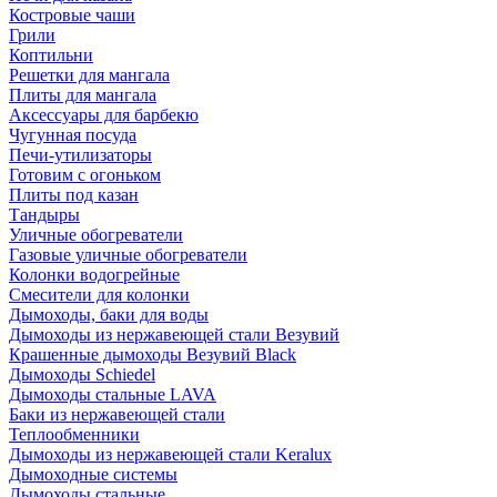
Костровые чаши
Грили
Коптильни
Решетки для мангала
Плиты для мангала
Аксессуары для барбекю
Чугунная посуда
Печи-утилизаторы
Готовим с огоньком
Плиты под казан
Тандыры
Уличные обогреватели
Газовые уличные обогреватели
Колонки водогрейные
Смесители для колонки
Дымоходы, баки для воды
Дымоходы из нержавеющей стали Везувий
Крашенные дымоходы Везувий Black
Дымоходы Schiedel
Дымоходы стальные LAVA
Баки из нержавеющей стали
Теплообменники
Дымоходы из нержавеющей стали Keralux
Дымоходные системы
Дымоходы стальные