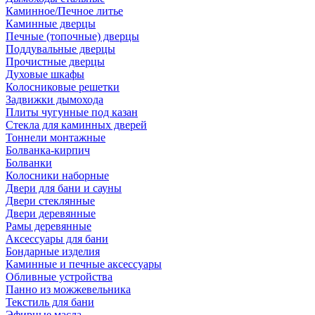
Каминное/Печное литье
Каминные дверцы
Печные (топочные) дверцы
Поддувальные дверцы
Прочистные дверцы
Духовые шкафы
Колосниковые решетки
Задвижки дымохода
Плиты чугунные под казан
Стекла для каминных дверей
Тоннели монтажные
Болванка-кирпич
Болванки
Колосники наборные
Двери для бани и сауны
Двери стеклянные
Двери деревянные
Рамы деревянные
Аксессуары для бани
Бондарные изделия
Каминные и печные аксессуары
Обливные устройства
Панно из можжевельника
Текстиль для бани
Эфирные масла