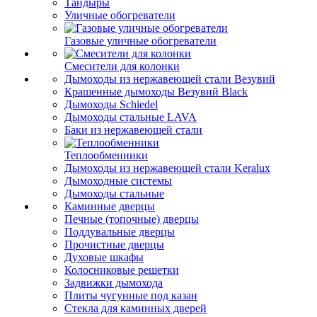
Тандыры
Уличные обогреватели
Газовые уличные обогреватели
Смесители для колонки
Дымоходы из нержавеющей стали Везувий
Крашенные дымоходы Везувий Black
Дымоходы Schiedel
Дымоходы стальные LAVA
Баки из нержавеющей стали
Теплообменники
Дымоходы из нержавеющей стали Keralux
Дымоходные системы
Дымоходы стальные
Каминные дверцы
Печные (топочные) дверцы
Поддувальные дверцы
Прочистные дверцы
Духовые шкафы
Колосниковые решетки
Задвижки дымохода
Плиты чугунные под казан
Стекла для каминных дверей