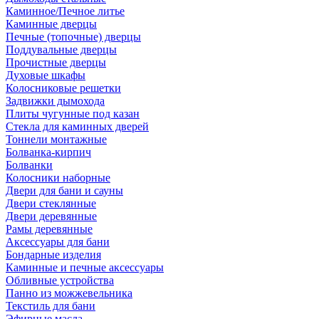
Каминное/Печное литье
Каминные дверцы
Печные (топочные) дверцы
Поддувальные дверцы
Прочистные дверцы
Духовые шкафы
Колосниковые решетки
Задвижки дымохода
Плиты чугунные под казан
Стекла для каминных дверей
Тоннели монтажные
Болванка-кирпич
Болванки
Колосники наборные
Двери для бани и сауны
Двери стеклянные
Двери деревянные
Рамы деревянные
Аксессуары для бани
Бондарные изделия
Каминные и печные аксессуары
Обливные устройства
Панно из можжевельника
Текстиль для бани
Эфирные масла