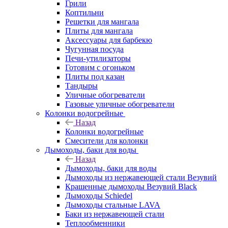
Грили
Коптильни
Решетки для мангала
Плиты для мангала
Аксессуары для барбекю
Чугунная посуда
Печи-утилизаторы
Готовим с огоньком
Плиты под казан
Тандыры
Уличные обогреватели
Газовые уличные обогреватели
Колонки водогрейные
Назад
Колонки водогрейные
Смесители для колонки
Дымоходы, баки для воды
Назад
Дымоходы, баки для воды
Дымоходы из нержавеющей стали Везувий
Крашенные дымоходы Везувий Black
Дымоходы Schiedel
Дымоходы стальные LAVA
Баки из нержавеющей стали
Теплообменники