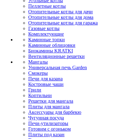
Угольные котлы
Пеллетные котлы
Отопительные котлы для дачи
Отопительные котлы для дома
Отопительные котлы для гаража
Газовые котлы
Комплектующие
Каминные топки
Каминные облицовки
Биокамины KRATKI
Вентиляционные решетки
Мангалы
Универсальная печь Garden
Смокеры
Печи для казана
Костровые чаши
Грили
Коптильни
Решетки для мангала
Плиты для мангала
Аксессуары для барбекю
Чугунная посуда
Печи-утилизаторы
Готовим с огоньком
Плиты под казан