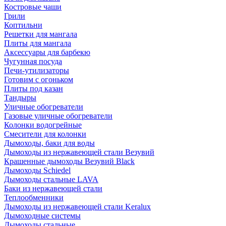
Костровые чаши
Грили
Коптильни
Решетки для мангала
Плиты для мангала
Аксессуары для барбекю
Чугунная посуда
Печи-утилизаторы
Готовим с огоньком
Плиты под казан
Тандыры
Уличные обогреватели
Газовые уличные обогреватели
Колонки водогрейные
Смесители для колонки
Дымоходы, баки для воды
Дымоходы из нержавеющей стали Везувий
Крашенные дымоходы Везувий Black
Дымоходы Schiedel
Дымоходы стальные LAVA
Баки из нержавеющей стали
Теплообменники
Дымоходы из нержавеющей стали Keralux
Дымоходные системы
Дымоходы стальные