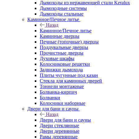
Дымоходы из нержавеющей стали Keralux
Дымоходные системы
Дымоходы стальные
Каминное/Печное литье
Назад
Каминное/Печное литье
Каминные дверцы
Печные (топочные) дверцы
Поддувальные дверцы
Прочистные дверцы
Духовые шкафы
Колосниковые решетки
Задвижки дымохода
Плиты чугунные под казан
Стекла для каминных дверей
Тоннели монтажные
Болванка-кирпич
Болванки
Колосники наборные
Двери для бани и сауны
Назад
Двери для бани и сауны
Двери стеклянные
Двери деревянные
Рамы деревянные