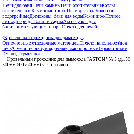
Печи для бани
Печи-камины
Печи отопительные
Котлы
отопительные
Каминные топки
Печи для сада
Колонки
водогрейные
Дымоходы, баки для воды
Каминное/Печное
литье
Двери для бани и сауны
Аксессуары для
бани
Сопутствующие товары
Стекла для печей
—
Кровельный проходник для дымохода
Огнеупорные отделочные материалы
Стекло напольное (под
печь)
Смеси печные, кладочные, жаропрочные
Термостойкие
Эмали, Герметики
—
Кровельный проходник для дымохода "ASTON" № 3 (д.150-
300мм 600х600мм) угл, силикон