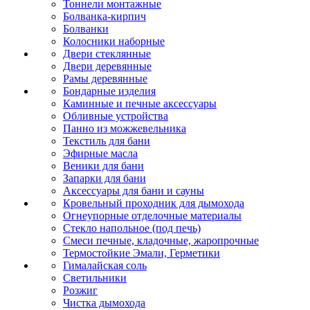
Тоннели монтажные
Болванка-кирпич
Болванки
Колосники наборные
Двери стеклянные
Двери деревянные
Рамы деревянные
Бондарные изделия
Каминные и печные аксессуары
Обливные устройства
Панно из можжевельника
Текстиль для бани
Эфирные масла
Веники для бани
Запарки для бани
Аксессуары для бани и сауны
Кровельный проходник для дымохода
Огнеупорные отделочные материалы
Стекло напольное (под печь)
Смеси печные, кладочные, жаропрочные
Термостойкие Эмали, Герметики
Гималайская соль
Светильники
Розжиг
Чистка дымохода