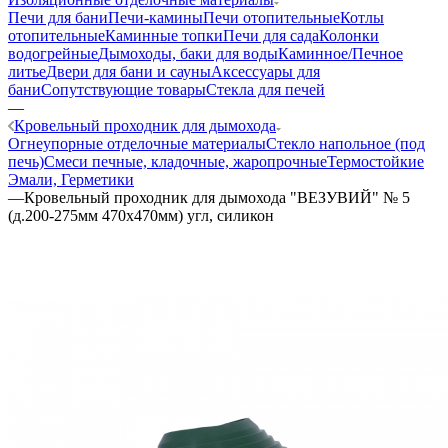
Печи для бани
Печи-камины
Печи отопительные
Котлы
отопительные
Каминные топки
Печи для сада
Колонки
водогрейные
Дымоходы, баки для воды
Каминное/Печное
литье
Двери для бани и сауны
Аксессуары для
бани
Сопутствующие товары
Стекла для печей
—
Кровельный проходник для дымохода
Огнеупорные отделочные материалы
Стекло напольное (под
печь)
Смеси печные, кладочные, жаропрочные
Термостойкие
Эмали, Герметики
—
Кровельный проходник для дымохода "ВЕЗУВИЙ" № 5
(д.200-275мм 470х470мм) угл, силикон