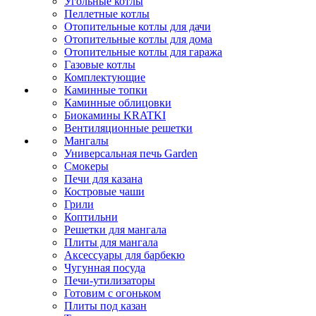
Угольные котлы
Пеллетные котлы
Отопительные котлы для дачи
Отопительные котлы для дома
Отопительные котлы для гаража
Газовые котлы
Комплектующие
Каминные топки
Каминные облицовки
Биокамины KRATKI
Вентиляционные решетки
Мангалы
Универсальная печь Garden
Смокеры
Печи для казана
Костровые чаши
Грили
Коптильни
Решетки для мангала
Плиты для мангала
Аксессуары для барбекю
Чугунная посуда
Печи-утилизаторы
Готовим с огоньком
Плиты под казан