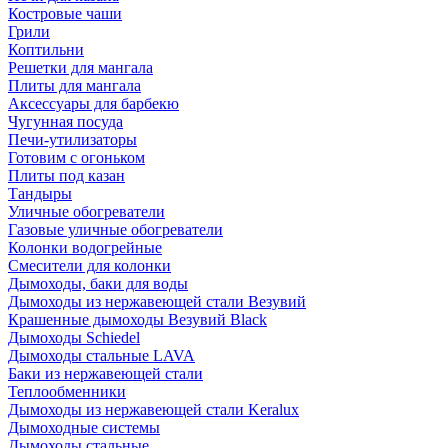
Костровые чаши
Грили
Коптильни
Решетки для мангала
Плиты для мангала
Аксессуары для барбекю
Чугунная посуда
Печи-утилизаторы
Готовим с огоньком
Плиты под казан
Тандыры
Уличные обогреватели
Газовые уличные обогреватели
Колонки водогрейные
Смесители для колонки
Дымоходы, баки для воды
Дымоходы из нержавеющей стали Везувий
Крашенные дымоходы Везувий Black
Дымоходы Schiedel
Дымоходы стальные LAVA
Баки из нержавеющей стали
Теплообменники
Дымоходы из нержавеющей стали Keralux
Дымоходные системы
Дымоходы стальные