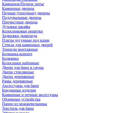
Каминное/Печное литье
Каминные дверцы
Печные (топочные) дверцы
Поддувальные дверцы
Прочистные дверцы
Духовые шкафы
Колосниковые решетки
Задвижки дымохода
Плиты чугунные под казан
Стекла для каминных дверей
Тоннели монтажные
Болванка-кирпич
Болванки
Колосники наборные
Двери для бани и сауны
Двери стеклянные
Двери деревянные
Рамы деревянные
Аксессуары для бани
Бондарные изделия
Каминные и печные аксессуары
Обливные устройства
Панно из можжевельника
Текстиль для бани
Эфирные масла