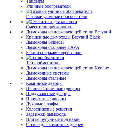
Тандыры
Уличные обогреватели
Газовые уличные обогреватели
Смесители для колонки
Дымоходы из нержавеющей стали Везувий
Крашенные дымоходы Везувий Black
Дымоходы Schiedel
Дымоходы стальные LAVA
Баки из нержавеющей стали
Теплообменники
Дымоходы из нержавеющей стали Keralux
Дымоходные системы
Дымоходы стальные
Каминные дверцы
Печные (топочные) дверцы
Поддувальные дверцы
Прочистные дверцы
Духовые шкафы
Колосниковые решетки
Задвижки дымохода
Плиты чугунные под казан
Стекла для каминных дверей