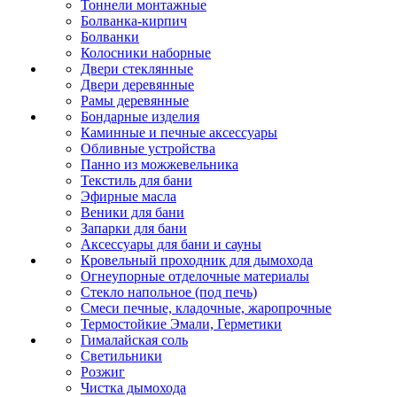
Тоннели монтажные
Болванка-кирпич
Болванки
Колосники наборные
Двери стеклянные
Двери деревянные
Рамы деревянные
Бондарные изделия
Каминные и печные аксессуары
Обливные устройства
Панно из можжевельника
Текстиль для бани
Эфирные масла
Веники для бани
Запарки для бани
Аксессуары для бани и сауны
Кровельный проходник для дымохода
Огнеупорные отделочные материалы
Стекло напольное (под печь)
Смеси печные, кладочные, жаропрочные
Термостойкие Эмали, Герметики
Гималайская соль
Светильники
Розжиг
Чистка дымохода