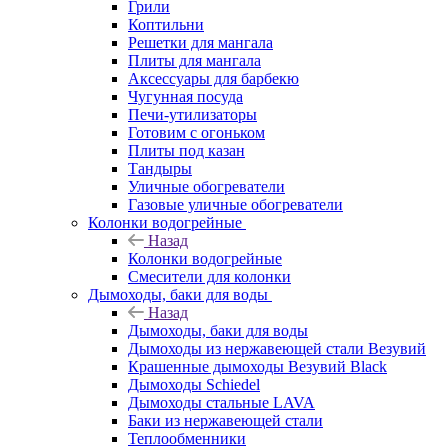
Грили
Коптильни
Решетки для мангала
Плиты для мангала
Аксессуары для барбекю
Чугунная посуда
Печи-утилизаторы
Готовим с огоньком
Плиты под казан
Тандыры
Уличные обогреватели
Газовые уличные обогреватели
Колонки водогрейные
Назад
Колонки водогрейные
Смесители для колонки
Дымоходы, баки для воды
Назад
Дымоходы, баки для воды
Дымоходы из нержавеющей стали Везувий
Крашенные дымоходы Везувий Black
Дымоходы Schiedel
Дымоходы стальные LAVA
Баки из нержавеющей стали
Теплообменники