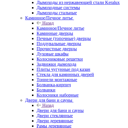
Дымоходы из нержавеющей стали Keralux
Дымоходные системы
Дымоходы стальные
Каминное/Печное литье
Назад
Каминное/Печное литье
Каминные дверцы
Печные (топочные) дверцы
Поддувальные дверцы
Прочистные дверцы
Духовые шкафы
Колосниковые решетки
Задвижки дымохода
Плиты чугунные под казан
Стекла для каминных дверей
Тоннели монтажные
Болванка-кирпич
Болванки
Колосники наборные
Двери для бани и сауны
Назад
Двери для бани и сауны
Двери стеклянные
Двери деревянные
Рамы деревянные