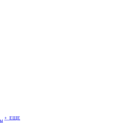
+ ЕЩЕ
ты