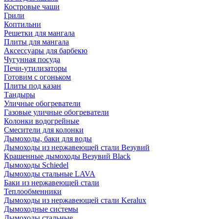
Костровые чаши
Грили
Коптильни
Решетки для мангала
Плиты для мангала
Аксессуары для барбекю
Чугунная посуда
Печи-утилизаторы
Готовим с огоньком
Плиты под казан
Тандыры
Уличные обогреватели
Газовые уличные обогреватели
Колонки водогрейные
Смесители для колонки
Дымоходы, баки для воды
Дымоходы из нержавеющей стали Везувий
Крашенные дымоходы Везувий Black
Дымоходы Schiedel
Дымоходы стальные LAVA
Баки из нержавеющей стали
Теплообменники
Дымоходы из нержавеющей стали Keralux
Дымоходные системы
Дымоходы стальные