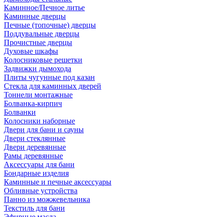
Каминное/Печное литье
Каминные дверцы
Печные (топочные) дверцы
Поддувальные дверцы
Прочистные дверцы
Духовые шкафы
Колосниковые решетки
Задвижки дымохода
Плиты чугунные под казан
Стекла для каминных дверей
Тоннели монтажные
Болванка-кирпич
Болванки
Колосники наборные
Двери для бани и сауны
Двери стеклянные
Двери деревянные
Рамы деревянные
Аксессуары для бани
Бондарные изделия
Каминные и печные аксессуары
Обливные устройства
Панно из можжевельника
Текстиль для бани
Эфирные масла