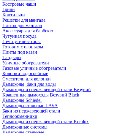
Костровые чаши
Грили
Коптильни
Решетки для мангала
Плиты для мангала
Аксессуары для барбекю
Чугунная посуда
Печи-утилизаторы
Готовим с огоньком
Плиты под казан
Тандыры
Уличные обогреватели
Газовые уличные обогреватели
Колонки водогрейные
Смесители для колонки
Дымоходы, баки для воды
Дымоходы из нержавеющей стали Везувий
Крашенные дымоходы Везувий Black
Дымоходы Schiedel
Дымоходы стальные LAVA
Баки из нержавеющей стали
Теплообменники
Дымоходы из нержавеющей стали Keralux
Дымоходные системы
Дымоходы стальные