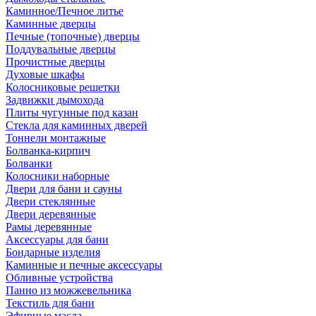
Каминное/Печное литье
Каминные дверцы
Печные (топочные) дверцы
Поддувальные дверцы
Прочистные дверцы
Духовые шкафы
Колосниковые решетки
Задвижки дымохода
Плиты чугунные под казан
Стекла для каминных дверей
Тоннели монтажные
Болванка-кирпич
Болванки
Колосники наборные
Двери для бани и сауны
Двери стеклянные
Двери деревянные
Рамы деревянные
Аксессуары для бани
Бондарные изделия
Каминные и печные аксессуары
Обливные устройства
Панно из можжевельника
Текстиль для бани
Эфирные масла