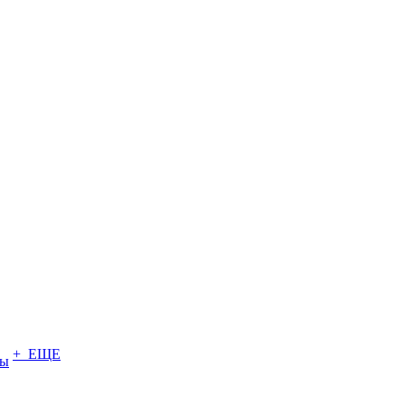
+ ЕЩЕ
ты