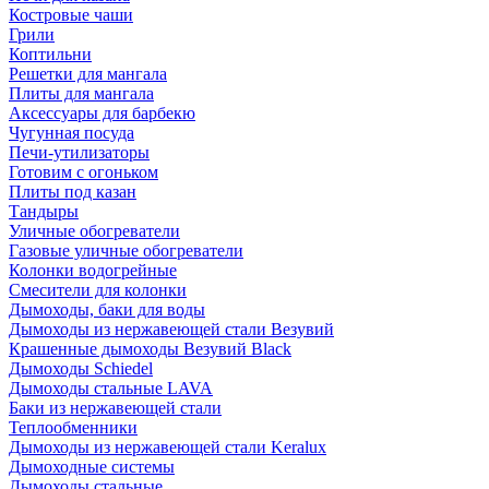
Костровые чаши
Грили
Коптильни
Решетки для мангала
Плиты для мангала
Аксессуары для барбекю
Чугунная посуда
Печи-утилизаторы
Готовим с огоньком
Плиты под казан
Тандыры
Уличные обогреватели
Газовые уличные обогреватели
Колонки водогрейные
Смесители для колонки
Дымоходы, баки для воды
Дымоходы из нержавеющей стали Везувий
Крашенные дымоходы Везувий Black
Дымоходы Schiedel
Дымоходы стальные LAVA
Баки из нержавеющей стали
Теплообменники
Дымоходы из нержавеющей стали Keralux
Дымоходные системы
Дымоходы стальные