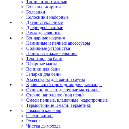
Тоннели монтажные
Болванка-кирпич
Болванки
Колосники наборные
Двери стеклянные
Двери деревянные
Рамы деревянные
Бондарные изделия
Каминные и печные аксессуары
Обливные устройства
Панно из можжевельника
Текстиль для бани
Эфирные масла
Веники для бани
Запарки для бани
Аксессуары для бани и сауны
Кровельный проходник для дымохода
Огнеупорные отделочные материалы
Стекло напольное (под печь)
Смеси печные, кладочные, жаропрочные
Термостойкие Эмали, Герметики
Гималайская соль
Светильники
Розжиг
Чистка дымохода