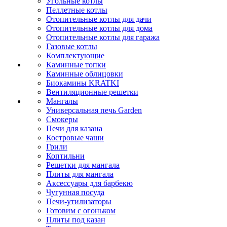
Угольные котлы
Пеллетные котлы
Отопительные котлы для дачи
Отопительные котлы для дома
Отопительные котлы для гаража
Газовые котлы
Комплектующие
Каминные топки
Каминные облицовки
Биокамины KRATKI
Вентиляционные решетки
Мангалы
Универсальная печь Garden
Смокеры
Печи для казана
Костровые чаши
Грили
Коптильни
Решетки для мангала
Плиты для мангала
Аксессуары для барбекю
Чугунная посуда
Печи-утилизаторы
Готовим с огоньком
Плиты под казан