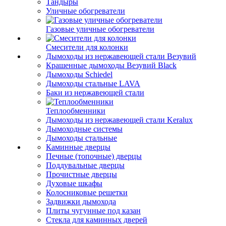
Тандыры
Уличные обогреватели
Газовые уличные обогреватели
Смесители для колонки
Дымоходы из нержавеющей стали Везувий
Крашенные дымоходы Везувий Black
Дымоходы Schiedel
Дымоходы стальные LAVA
Баки из нержавеющей стали
Теплообменники
Дымоходы из нержавеющей стали Keralux
Дымоходные системы
Дымоходы стальные
Каминные дверцы
Печные (топочные) дверцы
Поддувальные дверцы
Прочистные дверцы
Духовые шкафы
Колосниковые решетки
Задвижки дымохода
Плиты чугунные под казан
Стекла для каминных дверей