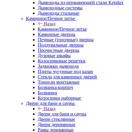
Дымоходы из нержавеющей стали Keralux
Дымоходные системы
Дымоходы стальные
Каминное/Печное литье
Назад
Каминное/Печное литье
Каминные дверцы
Печные (топочные) дверцы
Поддувальные дверцы
Прочистные дверцы
Духовые шкафы
Колосниковые решетки
Задвижки дымохода
Плиты чугунные под казан
Стекла для каминных дверей
Тоннели монтажные
Болванка-кирпич
Болванки
Колосники наборные
Двери для бани и сауны
Назад
Двери для бани и сауны
Двери стеклянные
Двери деревянные
Рамы деревянные