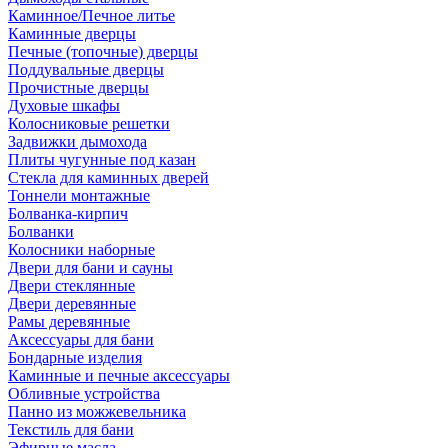
Каминное/Печное литье
Каминные дверцы
Печные (топочные) дверцы
Поддувальные дверцы
Прочистные дверцы
Духовые шкафы
Колосниковые решетки
Задвижки дымохода
Плиты чугунные под казан
Стекла для каминных дверей
Тоннели монтажные
Болванка-кирпич
Болванки
Колосники наборные
Двери для бани и сауны
Двери стеклянные
Двери деревянные
Рамы деревянные
Аксессуары для бани
Бондарные изделия
Каминные и печные аксессуары
Обливные устройства
Панно из можжевельника
Текстиль для бани
Эфирные масла