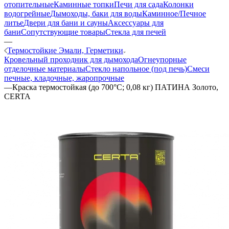
отопительные
Каминные топки
Печи для сада
Колонки
водогрейные
Дымоходы, баки для воды
Каминное/Печное
литье
Двери для бани и сауны
Аксессуары для
бани
Сопутствующие товары
Стекла для печей
—
Термостойкие Эмали, Герметики
Кровельный проходник для дымохода
Огнеупорные
отделочные материалы
Стекло напольное (под печь)
Смеси
печные, кладочные, жаропрочные
—
Краска термостойкая (до 700°С; 0,08 кг) ПАТИНА Золото,
CERTA