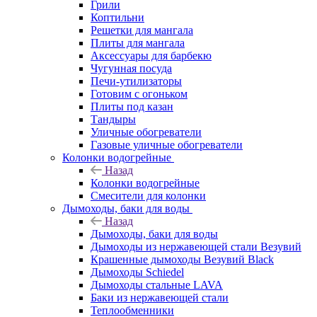
Грили
Коптильни
Решетки для мангала
Плиты для мангала
Аксессуары для барбекю
Чугунная посуда
Печи-утилизаторы
Готовим с огоньком
Плиты под казан
Тандыры
Уличные обогреватели
Газовые уличные обогреватели
Колонки водогрейные
Назад
Колонки водогрейные
Смесители для колонки
Дымоходы, баки для воды
Назад
Дымоходы, баки для воды
Дымоходы из нержавеющей стали Везувий
Крашенные дымоходы Везувий Black
Дымоходы Schiedel
Дымоходы стальные LAVA
Баки из нержавеющей стали
Теплообменники