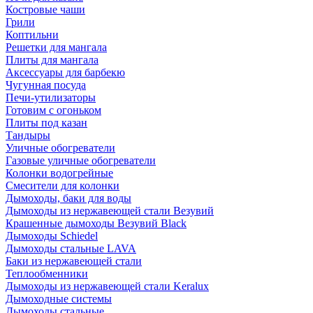
Костровые чаши
Грили
Коптильни
Решетки для мангала
Плиты для мангала
Аксессуары для барбекю
Чугунная посуда
Печи-утилизаторы
Готовим с огоньком
Плиты под казан
Тандыры
Уличные обогреватели
Газовые уличные обогреватели
Колонки водогрейные
Смесители для колонки
Дымоходы, баки для воды
Дымоходы из нержавеющей стали Везувий
Крашенные дымоходы Везувий Black
Дымоходы Schiedel
Дымоходы стальные LAVA
Баки из нержавеющей стали
Теплообменники
Дымоходы из нержавеющей стали Keralux
Дымоходные системы
Дымоходы стальные