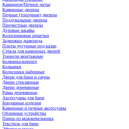
Каминное/Печное литье
Каминные дверцы
Печные (топочные) дверцы
Поддувальные дверцы
Прочистные дверцы
Духовые шкафы
Колосниковые решетки
Задвижки дымохода
Плиты чугунные под казан
Стекла для каминных дверей
Тоннели монтажные
Болванка-кирпич
Болванки
Колосники наборные
Двери для бани и сауны
Двери стеклянные
Двери деревянные
Рамы деревянные
Аксессуары для бани
Бондарные изделия
Каминные и печные аксессуары
Обливные устройства
Панно из можжевельника
Текстиль для бани
Эфирные масла