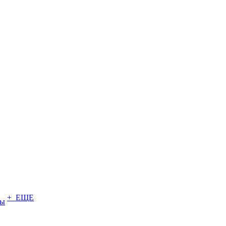
+ ЕЩЕ
ты