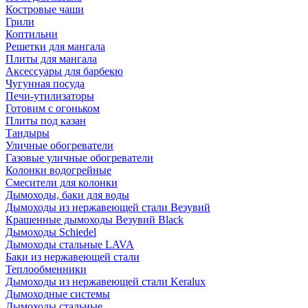
Костровые чаши
Грили
Коптильни
Решетки для мангала
Плиты для мангала
Аксессуары для барбекю
Чугунная посуда
Печи-утилизаторы
Готовим с огоньком
Плиты под казан
Тандыры
Уличные обогреватели
Газовые уличные обогреватели
Колонки водогрейные
Смесители для колонки
Дымоходы, баки для воды
Дымоходы из нержавеющей стали Везувий
Крашенные дымоходы Везувий Black
Дымоходы Schiedel
Дымоходы стальные LAVA
Баки из нержавеющей стали
Теплообменники
Дымоходы из нержавеющей стали Keralux
Дымоходные системы
Дымоходы стальные