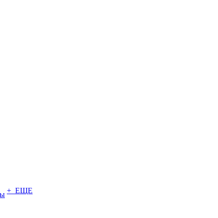
+ ЕЩЕ
ты