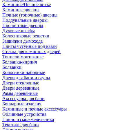
Каминное/Печное литье
Каминные дверцы
Печные (топочные) дверцы
Поддувальные дверцы
Прочистные дверцы
Духовые шкафы
Колосниковые решетки
Задвижки дымохода
Плиты чугунные под казан
Стекла для каминных дверей
Тоннели монтажные
Болванка-кирпич
Болванки
Колосники наборные
Двери для бани и сауны
Двери стеклянные
Двери деревянные
Рамы деревянные
Аксессуары для бани
Бондарные изделия
Каминные и печные аксессуары
Обливные устройства
Панно из можжевельника
Текстиль для бани
Эфирные масла