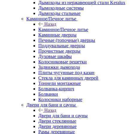
Дымоходы из нержавеющей стали Keralux
Дымоходные системы
Дымоходы стальные
Каминное/Печное литье
Назад
Каминное/Печное литье
Каминные дверцы
Печные (топочные) дверцы
Поддувальные дверцы
Прочистные дверцы
Духовые шкафы
Колосниковые решетки
Задвижки дымохода
Плиты чугунные под казан
Стекла для каминных дверей
Тоннели монтажные
Болванка-кирпич
Болванки
Колосники наборные
Двери для бани и сауны
Назад
Двери для бани и сауны
Двери стеклянные
Двери деревянные
Рамы деревянные