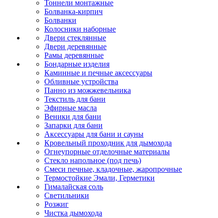
Тоннели монтажные
Болванка-кирпич
Болванки
Колосники наборные
Двери стеклянные
Двери деревянные
Рамы деревянные
Бондарные изделия
Каминные и печные аксессуары
Обливные устройства
Панно из можжевельника
Текстиль для бани
Эфирные масла
Веники для бани
Запарки для бани
Аксессуары для бани и сауны
Кровельный проходник для дымохода
Огнеупорные отделочные материалы
Стекло напольное (под печь)
Смеси печные, кладочные, жаропрочные
Термостойкие Эмали, Герметики
Гималайская соль
Светильники
Розжиг
Чистка дымохода