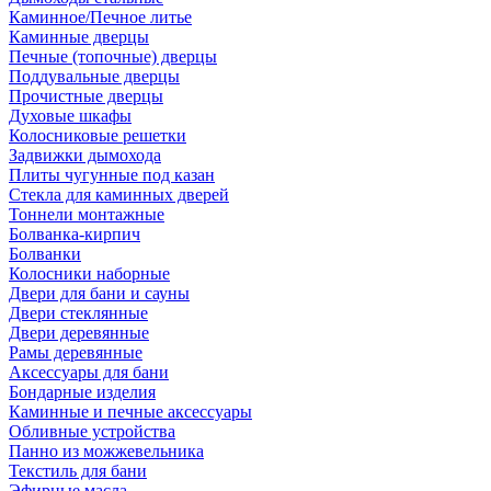
Каминное/Печное литье
Каминные дверцы
Печные (топочные) дверцы
Поддувальные дверцы
Прочистные дверцы
Духовые шкафы
Колосниковые решетки
Задвижки дымохода
Плиты чугунные под казан
Стекла для каминных дверей
Тоннели монтажные
Болванка-кирпич
Болванки
Колосники наборные
Двери для бани и сауны
Двери стеклянные
Двери деревянные
Рамы деревянные
Аксессуары для бани
Бондарные изделия
Каминные и печные аксессуары
Обливные устройства
Панно из можжевельника
Текстиль для бани
Эфирные масла