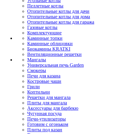
Угольные котлы
Пеллетные котлы
Отопительные котлы для дачи
Отопительные котлы для дома
Отопительные котлы для гаража
Газовые котлы
Комплектующие
Каминные топки
Каминные облицовки
Биокамины KRATKI
Вентиляционные решетки
Мангалы
Универсальная печь Garden
Смокеры
Печи для казана
Костровые чаши
Грили
Коптильни
Решетки для мангала
Плиты для мангала
Аксессуары для барбекю
Чугунная посуда
Печи-утилизаторы
Готовим с огоньком
Плиты под казан