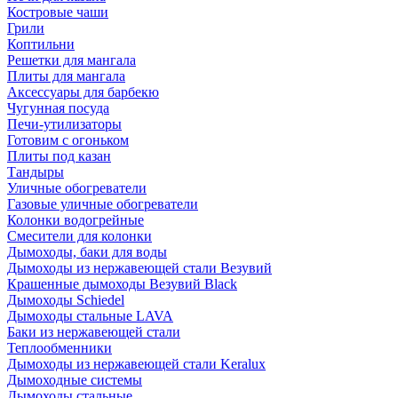
Костровые чаши
Грили
Коптильни
Решетки для мангала
Плиты для мангала
Аксессуары для барбекю
Чугунная посуда
Печи-утилизаторы
Готовим с огоньком
Плиты под казан
Тандыры
Уличные обогреватели
Газовые уличные обогреватели
Колонки водогрейные
Смесители для колонки
Дымоходы, баки для воды
Дымоходы из нержавеющей стали Везувий
Крашенные дымоходы Везувий Black
Дымоходы Schiedel
Дымоходы стальные LAVA
Баки из нержавеющей стали
Теплообменники
Дымоходы из нержавеющей стали Keralux
Дымоходные системы
Дымоходы стальные