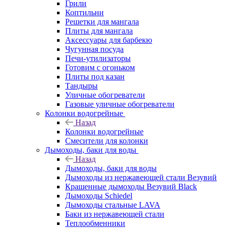
Грили
Коптильни
Решетки для мангала
Плиты для мангала
Аксессуары для барбекю
Чугунная посуда
Печи-утилизаторы
Готовим с огоньком
Плиты под казан
Тандыры
Уличные обогреватели
Газовые уличные обогреватели
Колонки водогрейные
Назад
Колонки водогрейные
Смесители для колонки
Дымоходы, баки для воды
Назад
Дымоходы, баки для воды
Дымоходы из нержавеющей стали Везувий
Крашенные дымоходы Везувий Black
Дымоходы Schiedel
Дымоходы стальные LAVA
Баки из нержавеющей стали
Теплообменники