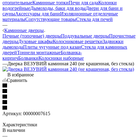
отопительные
Каминные топки
Печи для сада
Колонки
водогрейные
Дымоходы, баки для воды
Двери для бани и
сауны
Аксессуары для бани
Изоляционные отделочные
материалы
Сопутствующие товары
Стекла для печей
—
Каминные дверцы
Печные (топочные) дверцы
Поддувальные дверцы
Прочистные
дверцы
Духовые шкафы
Колосниковые решетки
Задвижки
дымохода
Плиты чугунные под казан
Стекла для каминных
дверей
Тоннели монтажные
Болванка-
кирпич
Болванки
Колосники наборные
—
Дверка ВЕЗУВИЙ каминная 240 (не крашенная, без стекла)
В избранное
Сравнить
Артикул:
00000007615
Характеристики
В наличии
—