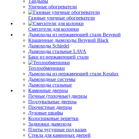
Тандыры
Уличные обогреватели
Газовые уличные обогреватели
Смесители для колонки
Дымоходы из нержавеющей стали Везувий
Крашенные дымоходы Везувий Black
Дымоходы Schiedel
Дымоходы стальные LAVA
Баки из нержавеющей стали
Теплообменники
Дымоходы из нержавеющей стали Keralux
Дымоходные системы
Дымоходы стальные
Каминные дверцы
Печные (топочные) дверцы
Поддувальные дверцы
Прочистные дверцы
Духовые шкафы
Колосниковые решетки
Задвижки дымохода
Плиты чугунные под казан
Стекла для каминных дверей