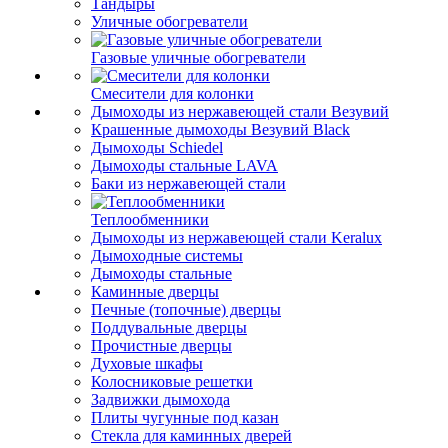
Тандыры
Уличные обогреватели
Газовые уличные обогреватели
Смесители для колонки
Дымоходы из нержавеющей стали Везувий
Крашенные дымоходы Везувий Black
Дымоходы Schiedel
Дымоходы стальные LAVA
Баки из нержавеющей стали
Теплообменники
Дымоходы из нержавеющей стали Keralux
Дымоходные системы
Дымоходы стальные
Каминные дверцы
Печные (топочные) дверцы
Поддувальные дверцы
Прочистные дверцы
Духовые шкафы
Колосниковые решетки
Задвижки дымохода
Плиты чугунные под казан
Стекла для каминных дверей