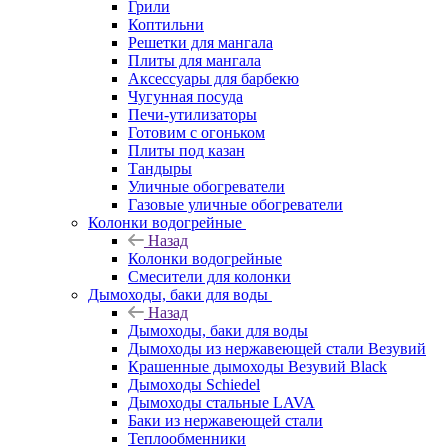
Грили
Коптильни
Решетки для мангала
Плиты для мангала
Аксессуары для барбекю
Чугунная посуда
Печи-утилизаторы
Готовим с огоньком
Плиты под казан
Тандыры
Уличные обогреватели
Газовые уличные обогреватели
Колонки водогрейные
Назад
Колонки водогрейные
Смесители для колонки
Дымоходы, баки для воды
Назад
Дымоходы, баки для воды
Дымоходы из нержавеющей стали Везувий
Крашенные дымоходы Везувий Black
Дымоходы Schiedel
Дымоходы стальные LAVA
Баки из нержавеющей стали
Теплообменники