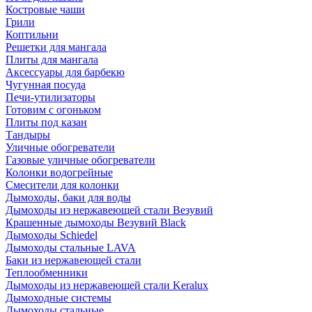
Костровые чаши
Грили
Коптильни
Решетки для мангала
Плиты для мангала
Аксессуары для барбекю
Чугунная посуда
Печи-утилизаторы
Готовим с огоньком
Плиты под казан
Тандыры
Уличные обогреватели
Газовые уличные обогреватели
Колонки водогрейные
Смесители для колонки
Дымоходы, баки для воды
Дымоходы из нержавеющей стали Везувий
Крашенные дымоходы Везувий Black
Дымоходы Schiedel
Дымоходы стальные LAVA
Баки из нержавеющей стали
Теплообменники
Дымоходы из нержавеющей стали Keralux
Дымоходные системы
Дымоходы стальные