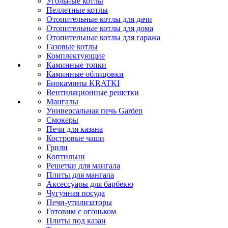
Угольные котлы
Пеллетные котлы
Отопительные котлы для дачи
Отопительные котлы для дома
Отопительные котлы для гаража
Газовые котлы
Комплектующие
Каминные топки
Каминные облицовки
Биокамины KRATKI
Вентиляционные решетки
Мангалы
Универсальная печь Garden
Смокеры
Печи для казана
Костровые чаши
Грили
Коптильни
Решетки для мангала
Плиты для мангала
Аксессуары для барбекю
Чугунная посуда
Печи-утилизаторы
Готовим с огоньком
Плиты под казан