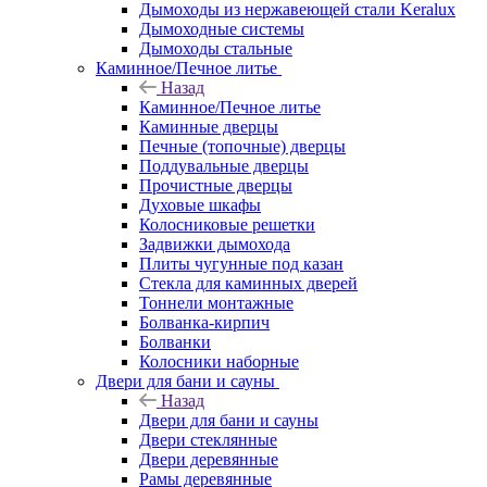
Дымоходы из нержавеющей стали Keralux
Дымоходные системы
Дымоходы стальные
Каминное/Печное литье
Назад
Каминное/Печное литье
Каминные дверцы
Печные (топочные) дверцы
Поддувальные дверцы
Прочистные дверцы
Духовые шкафы
Колосниковые решетки
Задвижки дымохода
Плиты чугунные под казан
Стекла для каминных дверей
Тоннели монтажные
Болванка-кирпич
Болванки
Колосники наборные
Двери для бани и сауны
Назад
Двери для бани и сауны
Двери стеклянные
Двери деревянные
Рамы деревянные