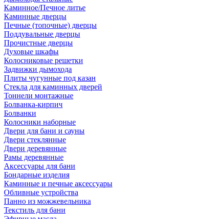
Каминное/Печное литье
Каминные дверцы
Печные (топочные) дверцы
Поддувальные дверцы
Прочистные дверцы
Духовые шкафы
Колосниковые решетки
Задвижки дымохода
Плиты чугунные под казан
Стекла для каминных дверей
Тоннели монтажные
Болванка-кирпич
Болванки
Колосники наборные
Двери для бани и сауны
Двери стеклянные
Двери деревянные
Рамы деревянные
Аксессуары для бани
Бондарные изделия
Каминные и печные аксессуары
Обливные устройства
Панно из можжевельника
Текстиль для бани
Эфирные масла