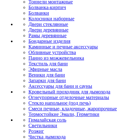
Тоннели монтажные
Болванка-кирпич
Болванки
Колосники наборные
Двери стеклянные
Двери деревянные
Рамы деревянные
Бондарные изделия
Каминные и печные аксессуары
Обливные устройства
Панно из можжевельника
Текстиль для бани
Эфирные масла
Веники для бани
Запарки для бани
Аксессуары для бани и сауны
Кровельный проходник для дымохода
Огнеупорные отделочные материалы
Стекло напольное (под печь)
Смеси печные, кладочные, жаропрочные
Термостойкие Эмали, Герметики
Гималайская соль
Светильники
Розжиг
Чистка дымохода