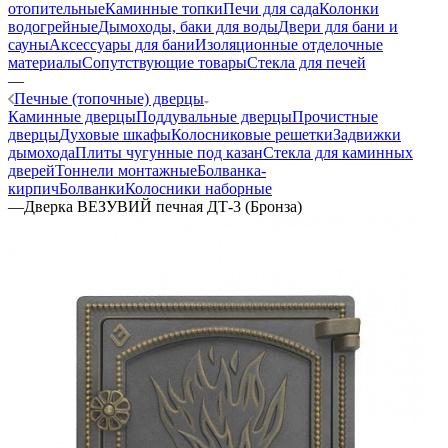
отопительные
Каминные топки
Печи для сада
Колонки
водогрейные
Дымоходы, баки для воды
Двери для бани и
сауны
Аксессуары для бани
Изоляционные отделочные
материалы
Сопутствующие товары
Стекла для печей
—
Печные (топочные) дверцы
Каминные дверцы
Поддувальные дверцы
Прочистные
дверцы
Духовые шкафы
Колосниковые решетки
Задвижки
дымохода
Плиты чугунные под казан
Стекла для каминных
дверей
Тоннели монтажные
Болванка-
кирпич
Болванки
Колосники наборные
—
Дверка ВЕЗУВИЙ печная ДТ-3 (Бронза)