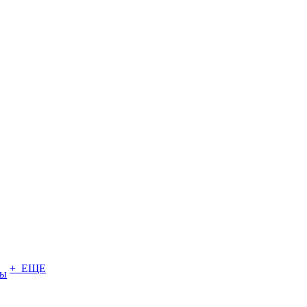
+ ЕЩЕ
ты