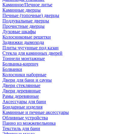
Каминное/Печное литье
Каминные дверцы
Печные (топочные) дверцы
Поддувальные дверцы
Прочистные дверцы
Духовые шкафы
Колосниковые решетки
Задвижки дымохода
Плиты чугунные под казан
Стекла для каминных дверей
Тоннели монтажные
Болванка-кирпич
Болванки
Колосники наборные
Двери для бани и сауны
Двери стеклянные
Двери деревянные
Рамы деревянные
Аксессуары для бани
Бондарные изделия
Каминные и печные аксессуары
Обливные устройства
Панно из можжевельника
Текстиль для бани
Эфирные масла