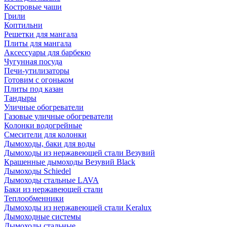
Костровые чаши
Грили
Коптильни
Решетки для мангала
Плиты для мангала
Аксессуары для барбекю
Чугунная посуда
Печи-утилизаторы
Готовим с огоньком
Плиты под казан
Тандыры
Уличные обогреватели
Газовые уличные обогреватели
Колонки водогрейные
Смесители для колонки
Дымоходы, баки для воды
Дымоходы из нержавеющей стали Везувий
Крашенные дымоходы Везувий Black
Дымоходы Schiedel
Дымоходы стальные LAVA
Баки из нержавеющей стали
Теплообменники
Дымоходы из нержавеющей стали Keralux
Дымоходные системы
Дымоходы стальные