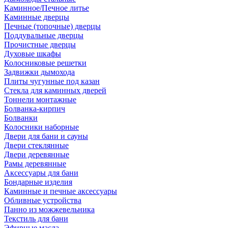
Каминное/Печное литье
Каминные дверцы
Печные (топочные) дверцы
Поддувальные дверцы
Прочистные дверцы
Духовые шкафы
Колосниковые решетки
Задвижки дымохода
Плиты чугунные под казан
Стекла для каминных дверей
Тоннели монтажные
Болванка-кирпич
Болванки
Колосники наборные
Двери для бани и сауны
Двери стеклянные
Двери деревянные
Рамы деревянные
Аксессуары для бани
Бондарные изделия
Каминные и печные аксессуары
Обливные устройства
Панно из можжевельника
Текстиль для бани
Эфирные масла