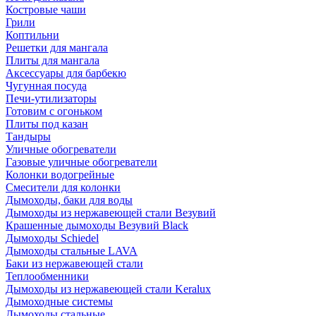
Костровые чаши
Грили
Коптильни
Решетки для мангала
Плиты для мангала
Аксессуары для барбекю
Чугунная посуда
Печи-утилизаторы
Готовим с огоньком
Плиты под казан
Тандыры
Уличные обогреватели
Газовые уличные обогреватели
Колонки водогрейные
Смесители для колонки
Дымоходы, баки для воды
Дымоходы из нержавеющей стали Везувий
Крашенные дымоходы Везувий Black
Дымоходы Schiedel
Дымоходы стальные LAVA
Баки из нержавеющей стали
Теплообменники
Дымоходы из нержавеющей стали Keralux
Дымоходные системы
Дымоходы стальные