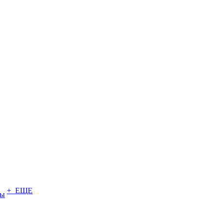
+ ЕЩЕ
ты