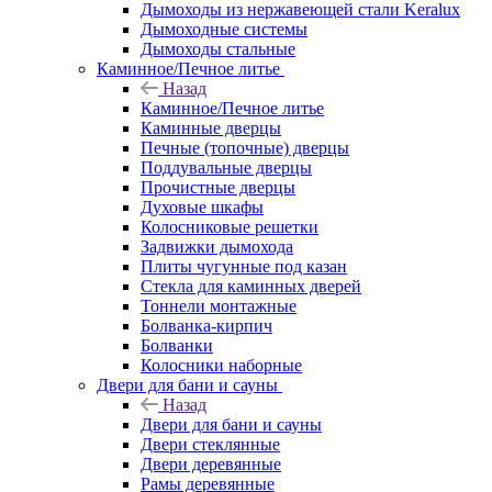
Дымоходы из нержавеющей стали Keralux
Дымоходные системы
Дымоходы стальные
Каминное/Печное литье
Назад
Каминное/Печное литье
Каминные дверцы
Печные (топочные) дверцы
Поддувальные дверцы
Прочистные дверцы
Духовые шкафы
Колосниковые решетки
Задвижки дымохода
Плиты чугунные под казан
Стекла для каминных дверей
Тоннели монтажные
Болванка-кирпич
Болванки
Колосники наборные
Двери для бани и сауны
Назад
Двери для бани и сауны
Двери стеклянные
Двери деревянные
Рамы деревянные