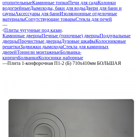
отопительные
Каминные топки
Печи для сада
Колонки
водогрейные
Дымоходы, баки для воды
Двери для бани и
сауны
Аксессуары для бани
Изоляционные отделочные
материалы
Сопутствующие товары
Стекла для печей
—
Плиты чугунные под казан
Каминные дверцы
Печные (топочные) дверцы
Поддувальные
дверцы
Прочистные дверцы
Духовые шкафы
Колосниковые
решетки
Задвижки дымохода
Стекла для каминных
дверей
Тоннели монтажные
Болванка-
кирпич
Болванки
Колосники наборные
—
Плита 1-конфорочная П1-2 (Б) 710х410мм БОЛЬШАЯ