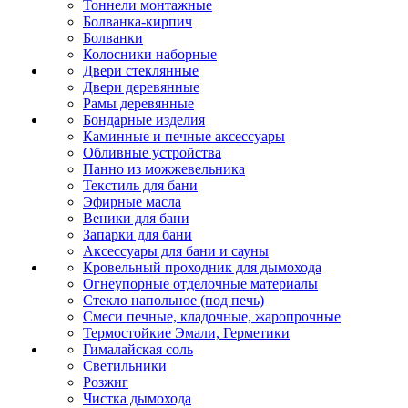
Тоннели монтажные
Болванка-кирпич
Болванки
Колосники наборные
Двери стеклянные
Двери деревянные
Рамы деревянные
Бондарные изделия
Каминные и печные аксессуары
Обливные устройства
Панно из можжевельника
Текстиль для бани
Эфирные масла
Веники для бани
Запарки для бани
Аксессуары для бани и сауны
Кровельный проходник для дымохода
Огнеупорные отделочные материалы
Стекло напольное (под печь)
Смеси печные, кладочные, жаропрочные
Термостойкие Эмали, Герметики
Гималайская соль
Светильники
Розжиг
Чистка дымохода