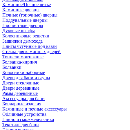
Каминное/Печное литье
Каминные дверцы
Печные (топочные) дверцы
Поддувальные дверцы
Прочистные дверцы
Духовые шкафы
Колосниковые решетки
Задвижки дымохода
Плиты чугунные под казан
Стекла для каминных дверей
Тоннели монтажные
Болванка-кирпич
Болванки
Колосники наборные
Двери для бани и сауны
Двери стеклянные
Двери деревянные
Рамы деревянные
Аксессуары для бани
Бондарные изделия
Каминные и печные аксессуары
Обливные устройства
Панно из можжевельника
Текстиль для бани
Эфирные масла