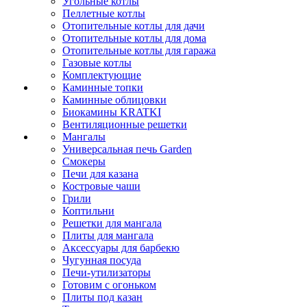
Угольные котлы
Пеллетные котлы
Отопительные котлы для дачи
Отопительные котлы для дома
Отопительные котлы для гаража
Газовые котлы
Комплектующие
Каминные топки
Каминные облицовки
Биокамины KRATKI
Вентиляционные решетки
Мангалы
Универсальная печь Garden
Смокеры
Печи для казана
Костровые чаши
Грили
Коптильни
Решетки для мангала
Плиты для мангала
Аксессуары для барбекю
Чугунная посуда
Печи-утилизаторы
Готовим с огоньком
Плиты под казан