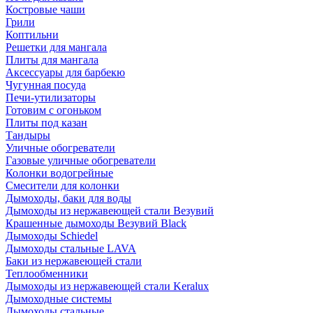
Костровые чаши
Грили
Коптильни
Решетки для мангала
Плиты для мангала
Аксессуары для барбекю
Чугунная посуда
Печи-утилизаторы
Готовим с огоньком
Плиты под казан
Тандыры
Уличные обогреватели
Газовые уличные обогреватели
Колонки водогрейные
Смесители для колонки
Дымоходы, баки для воды
Дымоходы из нержавеющей стали Везувий
Крашенные дымоходы Везувий Black
Дымоходы Schiedel
Дымоходы стальные LAVA
Баки из нержавеющей стали
Теплообменники
Дымоходы из нержавеющей стали Keralux
Дымоходные системы
Дымоходы стальные