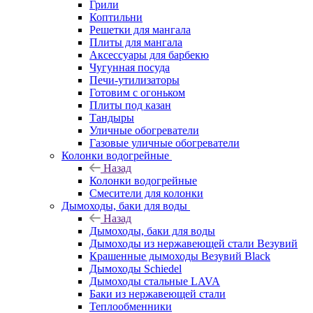
Грили
Коптильни
Решетки для мангала
Плиты для мангала
Аксессуары для барбекю
Чугунная посуда
Печи-утилизаторы
Готовим с огоньком
Плиты под казан
Тандыры
Уличные обогреватели
Газовые уличные обогреватели
Колонки водогрейные
Назад
Колонки водогрейные
Смесители для колонки
Дымоходы, баки для воды
Назад
Дымоходы, баки для воды
Дымоходы из нержавеющей стали Везувий
Крашенные дымоходы Везувий Black
Дымоходы Schiedel
Дымоходы стальные LAVA
Баки из нержавеющей стали
Теплообменники