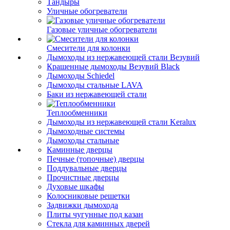
Тандыры
Уличные обогреватели
Газовые уличные обогреватели
Смесители для колонки
Дымоходы из нержавеющей стали Везувий
Крашенные дымоходы Везувий Black
Дымоходы Schiedel
Дымоходы стальные LAVA
Баки из нержавеющей стали
Теплообменники
Дымоходы из нержавеющей стали Keralux
Дымоходные системы
Дымоходы стальные
Каминные дверцы
Печные (топочные) дверцы
Поддувальные дверцы
Прочистные дверцы
Духовые шкафы
Колосниковые решетки
Задвижки дымохода
Плиты чугунные под казан
Стекла для каминных дверей