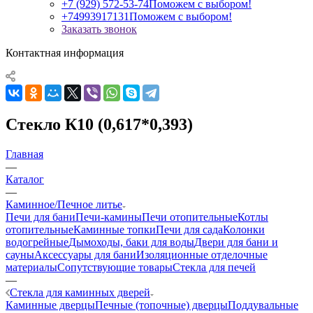
+7 (929) 572-53-74
Поможем с выбором!
+74993917131
Поможем с выбором!
Заказать звонок
Контактная информация
Стекло К10 (0,617*0,393)
Главная
—
Каталог
—
Каминное/Печное литье
Печи для бани
Печи-камины
Печи отопительные
Котлы
отопительные
Каминные топки
Печи для сада
Колонки
водогрейные
Дымоходы, баки для воды
Двери для бани и
сауны
Аксессуары для бани
Изоляционные отделочные
материалы
Сопутствующие товары
Стекла для печей
—
Стекла для каминных дверей
Каминные дверцы
Печные (топочные) дверцы
Поддувальные