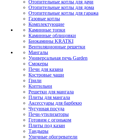
Отопительные котлы для дачи
Отопительные котлы для дома
Отопительные котлы для гаража
Газовые котлы
Комплектующие
Каминные топки
Каминные облицовки
Биокамины KRATKI
Вентиляционные решетки
Мангалы
Универсальная печь Garden
Смокеры
Печи для казана
Костровые чаши
Грили
Коптильни
Решетки для мангала
Плиты для мангала
Аксессуары для барбекю
Чугунная посуда
Печи-утилизаторы
Готовим с огоньком
Плиты под казан
Тандыры
Уличные обогреватели