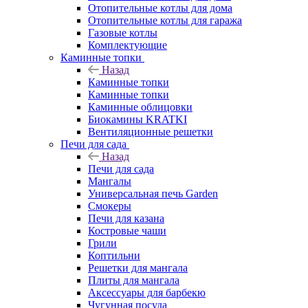
Отопительные котлы для дома
Отопительные котлы для гаража
Газовые котлы
Комплектующие
Каминные топки
Назад
Каминные топки
Каминные топки
Каминные облицовки
Биокамины KRATKI
Вентиляционные решетки
Печи для сада
Назад
Печи для сада
Мангалы
Универсальная печь Garden
Смокеры
Печи для казана
Костровые чаши
Грили
Коптильни
Решетки для мангала
Плиты для мангала
Аксессуары для барбекю
Чугунная посуда