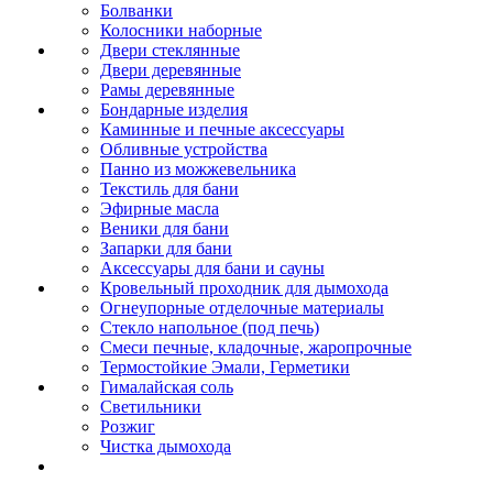
Болванки
Колосники наборные
Двери стеклянные
Двери деревянные
Рамы деревянные
Бондарные изделия
Каминные и печные аксессуары
Обливные устройства
Панно из можжевельника
Текстиль для бани
Эфирные масла
Веники для бани
Запарки для бани
Аксессуары для бани и сауны
Кровельный проходник для дымохода
Огнеупорные отделочные материалы
Стекло напольное (под печь)
Смеси печные, кладочные, жаропрочные
Термостойкие Эмали, Герметики
Гималайская соль
Светильники
Розжиг
Чистка дымохода