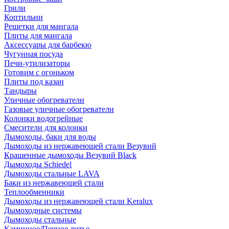
Грили
Коптильни
Решетки для мангала
Плиты для мангала
Аксессуары для барбекю
Чугунная посуда
Печи-утилизаторы
Готовим с огоньком
Плиты под казан
Тандыры
Уличные обогреватели
Газовые уличные обогреватели
Колонки водогрейные
Смесители для колонки
Дымоходы, баки для воды
Дымоходы из нержавеющей стали Везувий
Крашенные дымоходы Везувий Black
Дымоходы Schiedel
Дымоходы стальные LAVA
Баки из нержавеющей стали
Теплообменники
Дымоходы из нержавеющей стали Keralux
Дымоходные системы
Дымоходы стальные
Каминное/Печное литье