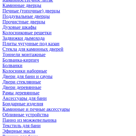
Каминные дверцы
Печные (топочные) дверцы
Поддувальные дверцы
Прочистные дверцы
Духовые шкафы
Колосниковые решетки
Задвижки дымохода
Плиты чугунные под казан
Стекла для каминных дверей
Тоннели монтажные
Болванка-кирпич
Болванки
Колосники наборные
Двери для бани и сауны
Двери стеклянные
Двери деревянные
Рамы деревянные
Аксессуары для бани
Бондарные изделия
Каминные и печные аксессуары
Обливные устройства
Панно из можжевельника
Текстиль для бани
Эфирные масла