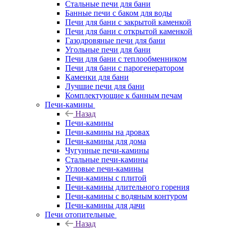
Стальные печи для бани
Банные печи с баком для воды
Печи для бани с закрытой каменкой
Печи для бани с открытой каменкой
Газодровяные печи для бани
Угольные печи для бани
Печи для бани с теплообменником
Печи для бани с парогенератором
Каменки для бани
Лучшие печи для бани
Комплектующие к банным печам
Печи-камины
Назад
Печи-камины
Печи-камины на дровах
Печи-камины для дома
Чугунные печи-камины
Стальные печи-камины
Угловые печи-камины
Печи-камины с плитой
Печи-камины длительного горения
Печи-камины с водяным контуром
Печи-камины для дачи
Печи отопительные
Назад