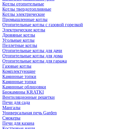
Котлы отопительные
Котлы твердотопливные
Котлы электрические
Промышленные котлы
Отопительные котлы с газовой горелкой
Электрические котлы
Дровяные котлы
Угольные котлы
Пеллетные котлы
Отопительные котлы для дачи
Отопительные котлы для дома
Отопительные котлы для гаража
Газовые котлы
Комплектующие
Каминные топки
Каминные топки
Каминные облицовки
Биокамины KRATKI
Вентиляционные решетки
Печи для сада
Мангалы
Универсальная печь Garden
Смокеры
Печи для казана
Костровые чаши