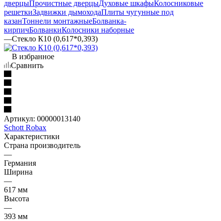
дверцы
Прочистные дверцы
Духовые шкафы
Колосниковые
решетки
Задвижки дымохода
Плиты чугунные под
казан
Тоннели монтажные
Болванка-
кирпич
Болванки
Колосники наборные
—
Стекло К10 (0,617*0,393)
В избранное
Сравнить
Артикул:
00000013140
Schott Robax
Характеристики
Страна производитель
—
Германия
Ширина
—
617 мм
Высота
—
393 мм