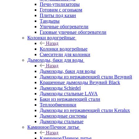
Печи-утилизаторы
Готовим с огоньком
Плиты под казан
Тандыры
Уличные обогреватели
Газовые уличные обогреватели
Колонки водогрейные
Назад
Колонки водогрейные
Смесители для колонки
Дымоходы, баки для воды
Назад
Дымоходы, баки для воды
Дымоходы из нержавеющей стали Везувий
Крашенные дымоходы Везувий Black
Дымоходы Schiedel
Дымоходы стальные LAVA
Баки из нержавеющей стали
Теплообменники
Дымоходы из нержавеющей стали Keralux
Дымоходные системы
Дымоходы стальные
Каминное/Печное литье
Назад
Каминное/Печное литье