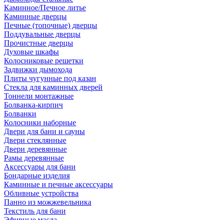
Каминное/Печное литье
Каминные дверцы
Печные (топочные) дверцы
Поддувальные дверцы
Прочистные дверцы
Духовые шкафы
Колосниковые решетки
Задвижки дымохода
Плиты чугунные под казан
Стекла для каминных дверей
Тоннели монтажные
Болванка-кирпич
Болванки
Колосники наборные
Двери для бани и сауны
Двери стеклянные
Двери деревянные
Рамы деревянные
Аксессуары для бани
Бондарные изделия
Каминные и печные аксессуары
Обливные устройства
Панно из можжевельника
Текстиль для бани
Эфирные масла