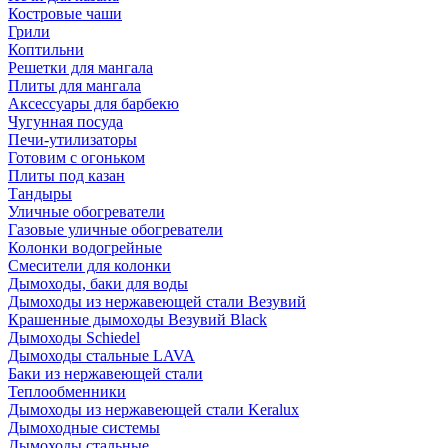
Костровые чаши
Грили
Коптильни
Решетки для мангала
Плиты для мангала
Аксессуары для барбекю
Чугунная посуда
Печи-утилизаторы
Готовим с огоньком
Плиты под казан
Тандыры
Уличные обогреватели
Газовые уличные обогреватели
Колонки водогрейные
Смесители для колонки
Дымоходы, баки для воды
Дымоходы из нержавеющей стали Везувий
Крашенные дымоходы Везувий Black
Дымоходы Schiedel
Дымоходы стальные LAVA
Баки из нержавеющей стали
Теплообменники
Дымоходы из нержавеющей стали Keralux
Дымоходные системы
Дымоходы стальные