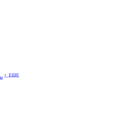
+ ЕЩЕ
ты