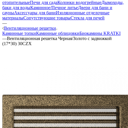
отопительные
Печи для сада
Колонки водогрейные
Дымоходы,
баки для воды
Каминное/Печное литье
Двери для бани и
сауны
Аксессуары для бани
Изоляционные отделочные
материалы
Сопутствующие товары
Стекла для печей
—
Вентиляционные решетки
Каминные топки
Каминные облицовки
Биокамины KRATKI
—
Вентиляционная решетка Черная/Золото с задвижкой
(17*30) 30CZX