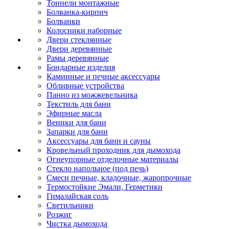
Тоннели монтажные
Болванка-кирпич
Болванки
Колосники наборные
Двери стеклянные
Двери деревянные
Рамы деревянные
Бондарные изделия
Каминные и печные аксессуары
Обливные устройства
Панно из можжевельника
Текстиль для бани
Эфирные масла
Веники для бани
Запарки для бани
Аксессуары для бани и сауны
Кровельный проходник для дымохода
Огнеупорные отделочные материалы
Стекло напольное (под печь)
Смеси печные, кладочные, жаропрочные
Термостойкие Эмали, Герметики
Гималайская соль
Светильники
Розжиг
Чистка дымохода