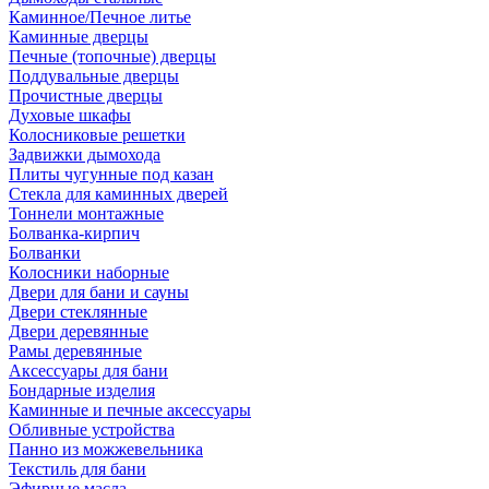
Каминное/Печное литье
Каминные дверцы
Печные (топочные) дверцы
Поддувальные дверцы
Прочистные дверцы
Духовые шкафы
Колосниковые решетки
Задвижки дымохода
Плиты чугунные под казан
Стекла для каминных дверей
Тоннели монтажные
Болванка-кирпич
Болванки
Колосники наборные
Двери для бани и сауны
Двери стеклянные
Двери деревянные
Рамы деревянные
Аксессуары для бани
Бондарные изделия
Каминные и печные аксессуары
Обливные устройства
Панно из можжевельника
Текстиль для бани
Эфирные масла