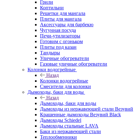
Грили
Коптильни
Решетки для мангала
Плиты для мангала
Аксессуары для барбекю
Чугунная посуда
Печи-утилизаторы
Готовим с огоньком
Плиты под казан
Тандыры
Уличные обогреватели
Газовые уличные обогреватели
Колонки водогрейные
Назад
Колонки водогрейные
Смесители для колонки
Дымоходы, баки для воды
Назад
Дымоходы, баки для воды
Дымоходы из нержавеющей стали Везувий
Крашенные дымоходы Везувий Black
Дымоходы Schiedel
Дымоходы стальные LAVA
Баки из нержавеющей стали
Теплообменники