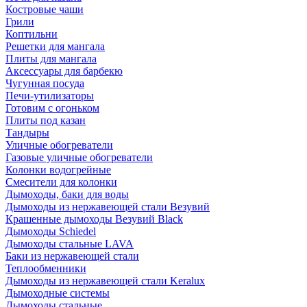
Костровые чаши
Грили
Коптильни
Решетки для мангала
Плиты для мангала
Аксессуары для барбекю
Чугунная посуда
Печи-утилизаторы
Готовим с огоньком
Плиты под казан
Тандыры
Уличные обогреватели
Газовые уличные обогреватели
Колонки водогрейные
Смесители для колонки
Дымоходы, баки для воды
Дымоходы из нержавеющей стали Везувий
Крашенные дымоходы Везувий Black
Дымоходы Schiedel
Дымоходы стальные LAVA
Баки из нержавеющей стали
Теплообменники
Дымоходы из нержавеющей стали Keralux
Дымоходные системы
Дымоходы стальные