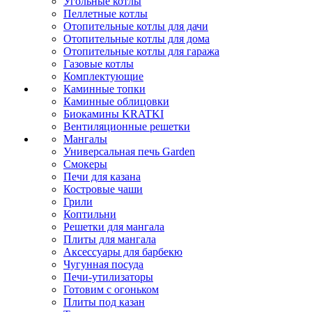
Угольные котлы
Пеллетные котлы
Отопительные котлы для дачи
Отопительные котлы для дома
Отопительные котлы для гаража
Газовые котлы
Комплектующие
Каминные топки
Каминные облицовки
Биокамины KRATKI
Вентиляционные решетки
Мангалы
Универсальная печь Garden
Смокеры
Печи для казана
Костровые чаши
Грили
Коптильни
Решетки для мангала
Плиты для мангала
Аксессуары для барбекю
Чугунная посуда
Печи-утилизаторы
Готовим с огоньком
Плиты под казан