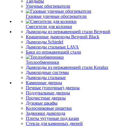
Тандыры
Уличные обогреватели
Газовые уличные обогреватели
Смесители для колонки
Дымоходы из нержавеющей стали Везувий
Крашенные дымоходы Везувий Black
Дымоходы Schiedel
Дымоходы стальные LAVA
Баки из нержавеющей стали
Теплообменники
Дымоходы из нержавеющей стали Keralux
Дымоходные системы
Дымоходы стальные
Каминные дверцы
Печные (топочные) дверцы
Поддувальные дверцы
Прочистные дверцы
Духовые шкафы
Колосниковые решетки
Задвижки дымохода
Плиты чугунные под казан
Стекла для каминных дверей