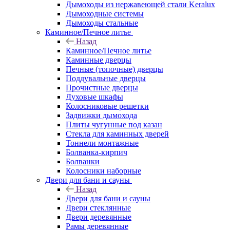
Дымоходы из нержавеющей стали Keralux
Дымоходные системы
Дымоходы стальные
Каминное/Печное литье
Назад
Каминное/Печное литье
Каминные дверцы
Печные (топочные) дверцы
Поддувальные дверцы
Прочистные дверцы
Духовые шкафы
Колосниковые решетки
Задвижки дымохода
Плиты чугунные под казан
Стекла для каминных дверей
Тоннели монтажные
Болванка-кирпич
Болванки
Колосники наборные
Двери для бани и сауны
Назад
Двери для бани и сауны
Двери стеклянные
Двери деревянные
Рамы деревянные