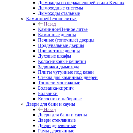
Дымоходы из нержавеющей стали Keralux
Дымоходные системы
Дымоходы стальные
Каминное/Печное литье
Назад
Каминное/Печное литье
Каминные дверцы
Печные (топочные) дверцы
Поддувальные дверцы
Прочистные дверцы
Духовые шкафы
Колосниковые решетки
Задвижки дымохода
Плиты чугунные под казан
Стекла для каминных дверей
Тоннели монтажные
Болванка-кирпич
Болванки
Колосники наборные
Двери для бани и сауны
Назад
Двери для бани и сауны
Двери стеклянные
Двери деревянные
Рамы деревянные