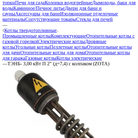
топки
Печи для сада
Колонки водогрейные
Дымоходы, баки для
воды
Каминное/Печное литье
Двери для бани и
сауны
Аксессуары для бани
Изоляционные отделочные
материалы
Сопутствующие товары
Стекла для печей
—
Котлы твердотопливные
Промышленные котлы
Комплектующие
Отопительные котлы с
газовой горелкой
Электрические котлы
Дровяные
котлы
Угольные котлы
Пеллетные котлы
Отопительные котлы
для дачи
Отопительные котлы для дома
Отопительные котлы
для гаража
Газовые котлы
Котлы электрические
—
ТЭНБ- 3,00 кВт П 2" (д=7,4) с колпаком (ZOTA)