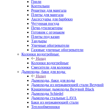
Грили
Коптильни
Решетки для мангала
Плиты для мангала
Аксессуары для барбекю
Чугунная посуда
Печи-утилизаторы
Готовим с огоньком
Плиты под казан
Тандыры
Уличные обогреватели
Газовые уличные обогреватели
Колонки водогрейные
Назад
Колонки водогрейные
Смесители для колонки
Дымоходы, баки для воды
Назад
Дымоходы, баки для воды
Дымоходы из нержавеющей стали Везувий
Крашенные дымоходы Везувий Black
Дымоходы Schiedel
Дымоходы стальные LAVA
Баки из нержавеющей стали
Теплообменники