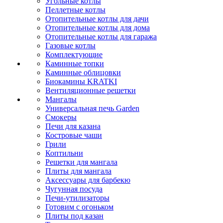
Угольные котлы
Пеллетные котлы
Отопительные котлы для дачи
Отопительные котлы для дома
Отопительные котлы для гаража
Газовые котлы
Комплектующие
Каминные топки
Каминные облицовки
Биокамины KRATKI
Вентиляционные решетки
Мангалы
Универсальная печь Garden
Смокеры
Печи для казана
Костровые чаши
Грили
Коптильни
Решетки для мангала
Плиты для мангала
Аксессуары для барбекю
Чугунная посуда
Печи-утилизаторы
Готовим с огоньком
Плиты под казан