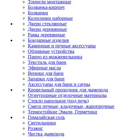
Тоннели монтажные
Болванка-кирпич
Болванки
Колосники наборные
Двери стеклянные
Двери деревянные
Рамы деревянные
Бондарные изделия
Каминные и печные аксессуары
Обливные устройства
Панно из можжевельника
Текстиль для бани
Эфирные масла
Веники для бани
Запарки для бани
Аксессуары для бани и сауны
Кровельный проходник для дымохода
Огнеупорные отделочные материалы
Стекло напольное (под печь)
Смеси печные, кладочные, жаропрочные
Термостойкие Эмали, Герметики
Гималайская соль
Светильники
Розжиг
Чистка дымохода