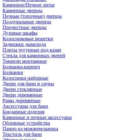
Каминное/Печное литье
Каминные дверцы
Печные (топочные) дверцы
Поддувальные дверцы
Прочистные дверцы
Духовые шкафы
Колосниковые решетки
Задвижки дымохода
Плиты чугунные под казан
Стекла для каминных дверей
Тоннели монтажные
Болванка-кирпич
Болванки
Колосники наборные
Двери для бани и сауны
Двери стеклянные
Двери деревянные
Рамы деревянные
Аксессуары для бани
Бондарные изделия
Каминные и печные аксессуары
Обливные устройства
Панно из можжевельника
Текстиль для бани
Эфирные масла