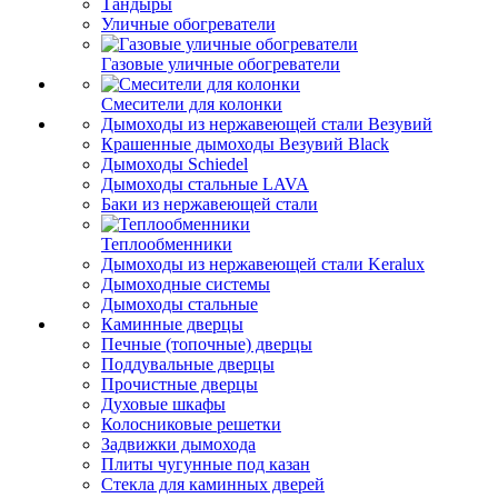
Тандыры
Уличные обогреватели
Газовые уличные обогреватели
Смесители для колонки
Дымоходы из нержавеющей стали Везувий
Крашенные дымоходы Везувий Black
Дымоходы Schiedel
Дымоходы стальные LAVA
Баки из нержавеющей стали
Теплообменники
Дымоходы из нержавеющей стали Keralux
Дымоходные системы
Дымоходы стальные
Каминные дверцы
Печные (топочные) дверцы
Поддувальные дверцы
Прочистные дверцы
Духовые шкафы
Колосниковые решетки
Задвижки дымохода
Плиты чугунные под казан
Стекла для каминных дверей