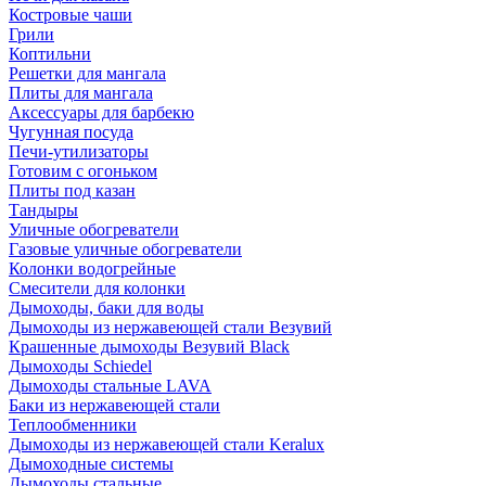
Костровые чаши
Грили
Коптильни
Решетки для мангала
Плиты для мангала
Аксессуары для барбекю
Чугунная посуда
Печи-утилизаторы
Готовим с огоньком
Плиты под казан
Тандыры
Уличные обогреватели
Газовые уличные обогреватели
Колонки водогрейные
Смесители для колонки
Дымоходы, баки для воды
Дымоходы из нержавеющей стали Везувий
Крашенные дымоходы Везувий Black
Дымоходы Schiedel
Дымоходы стальные LAVA
Баки из нержавеющей стали
Теплообменники
Дымоходы из нержавеющей стали Keralux
Дымоходные системы
Дымоходы стальные