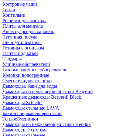
Костровые чаши
Грили
Коптильни
Решетки для мангала
Плиты для мангала
Аксессуары для барбекю
Чугунная посуда
Печи-утилизаторы
Готовим с огоньком
Плиты под казан
Тандыры
Уличные обогреватели
Газовые уличные обогреватели
Колонки водогрейные
Смесители для колонки
Дымоходы, баки для воды
Дымоходы из нержавеющей стали Везувий
Крашенные дымоходы Везувий Black
Дымоходы Schiedel
Дымоходы стальные LAVA
Баки из нержавеющей стали
Теплообменники
Дымоходы из нержавеющей стали Keralux
Дымоходные системы
Дымоходы стальные