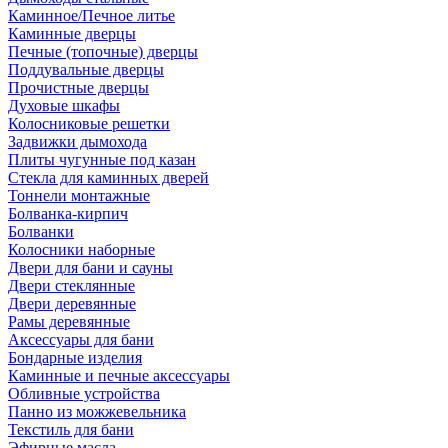
Каминное/Печное литье
Каминные дверцы
Печные (топочные) дверцы
Поддувальные дверцы
Прочистные дверцы
Духовые шкафы
Колосниковые решетки
Задвижки дымохода
Плиты чугунные под казан
Стекла для каминных дверей
Тоннели монтажные
Болванка-кирпич
Болванки
Колосники наборные
Двери для бани и сауны
Двери стеклянные
Двери деревянные
Рамы деревянные
Аксессуары для бани
Бондарные изделия
Каминные и печные аксессуары
Обливные устройства
Панно из можжевельника
Текстиль для бани
Эфирные масла