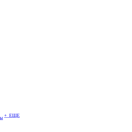
+ ЕЩЕ
ты