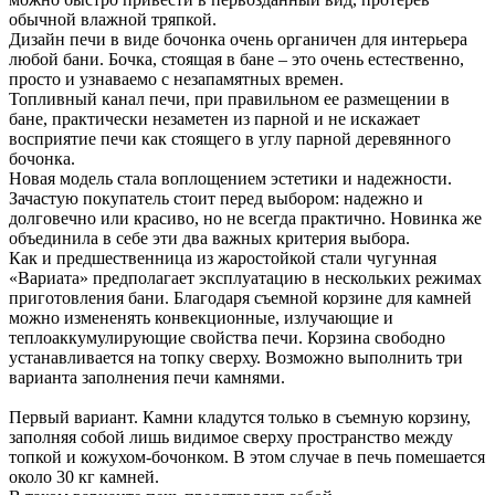
обычной влажной тряпкой.
Дизайн печи в виде бочонка очень органичен для интерьера
любой бани. Бочка, стоящая в бане – это очень естественно,
просто и узнаваемо с незапамятных времен.
Топливный канал печи, при правильном ее размещении в
бане, практически незаметен из парной и не искажает
восприятие печи как стоящего в углу парной деревянного
бочонка.
Новая модель стала воплощением эстетики и надежности.
Зачастую покупатель стоит перед выбором: надежно и
долговечно или красиво, но не всегда практично. Новинка же
объединила в себе эти два важных критерия выбора.
Как и предшественница из жаростойкой стали чугунная
«Вариата» предполагает эксплуатацию в нескольких режимах
приготовления бани. Благодаря съемной корзине для камней
можно измененять конвекционные, излучающие и
теплоаккумулирующие свойства печи. Корзина свободно
устанавливается на топку сверху. Возможно выполнить три
варианта заполнения печи камнями.
Первый вариант. Камни кладутся только в съемную корзину,
заполняя собой лишь видимое сверху пространство между
топкой и кожухом-бочонком. В этом случае в печь помешается
около 30 кг камней.