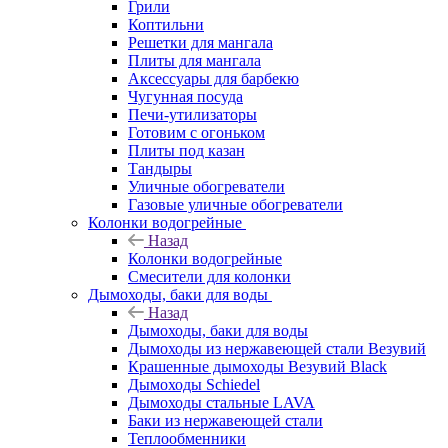
Грили
Коптильни
Решетки для мангала
Плиты для мангала
Аксессуары для барбекю
Чугунная посуда
Печи-утилизаторы
Готовим с огоньком
Плиты под казан
Тандыры
Уличные обогреватели
Газовые уличные обогреватели
Колонки водогрейные
Назад
Колонки водогрейные
Смесители для колонки
Дымоходы, баки для воды
Назад
Дымоходы, баки для воды
Дымоходы из нержавеющей стали Везувий
Крашенные дымоходы Везувий Black
Дымоходы Schiedel
Дымоходы стальные LAVA
Баки из нержавеющей стали
Теплообменники