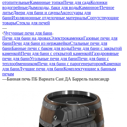
отопительные
Каминные топки
Печи для сада
Колонки
водогрейные
Дымоходы, баки для воды
Каминное/Печное
литье
Двери для бани и сауны
Аксессуары для
бани
Изоляционные отделочные материалы
Сопутствующие
товары
Стекла для печей
—
Чугунные печи для бани
Печи для бани на дровах
Электрокаменки
Газовые печи для
бани
Печи для бани из нержавейки
Стальные печи для
бани
Банные печи с баком для воды
Печи для бани с закрытой
каменкой
Печи для бани с открытой каменкой
Газодровяные
печи для бани
Угольные печи для бани
Печи для бани с
теплообменником
Печи для бани с парогенератором
Каменки
для бани
Лучшие печи для бани
Комплектующие к банным
печам
—
Банная печь ПБ Вариата Cast ДА Баррель палисандр