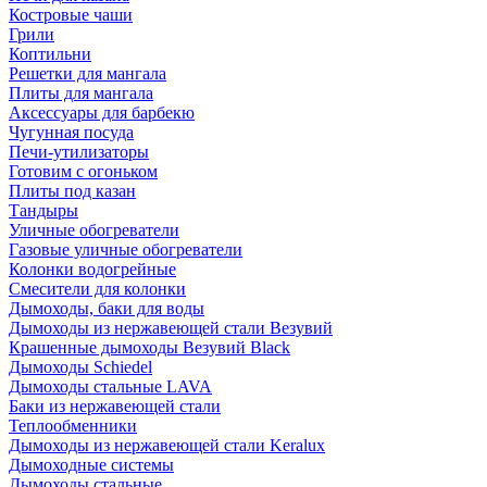
Костровые чаши
Грили
Коптильни
Решетки для мангала
Плиты для мангала
Аксессуары для барбекю
Чугунная посуда
Печи-утилизаторы
Готовим с огоньком
Плиты под казан
Тандыры
Уличные обогреватели
Газовые уличные обогреватели
Колонки водогрейные
Смесители для колонки
Дымоходы, баки для воды
Дымоходы из нержавеющей стали Везувий
Крашенные дымоходы Везувий Black
Дымоходы Schiedel
Дымоходы стальные LAVA
Баки из нержавеющей стали
Теплообменники
Дымоходы из нержавеющей стали Keralux
Дымоходные системы
Дымоходы стальные