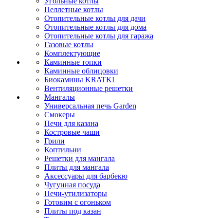
Угольные котлы
Пеллетные котлы
Отопительные котлы для дачи
Отопительные котлы для дома
Отопительные котлы для гаража
Газовые котлы
Комплектующие
Каминные топки
Каминные облицовки
Биокамины KRATKI
Вентиляционные решетки
Мангалы
Универсальная печь Garden
Смокеры
Печи для казана
Костровые чаши
Грили
Коптильни
Решетки для мангала
Плиты для мангала
Аксессуары для барбекю
Чугунная посуда
Печи-утилизаторы
Готовим с огоньком
Плиты под казан