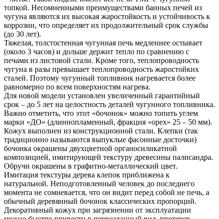
топкой. Несомненными преимуществами банных печей из
чугуна являются их высокая жаростойкость и устойчивость к
коррозии, что определяет их продолжительный срок службы
(до 30 лет).
Тяжелая, толстостенная чугунная печь медленнее остывает
(около 3 часов) и дольше держит тепло по сравнению с
печами из листовой стали. Кроме того, теплопроводность
чугуна в разы превышает теплопроводность жаростойких
сталей. Поэтому чугунный топливник нагревается более
равномерно по всем поверхностям нагрева.
Для новой модели установлен увеличенный гарантийный
срок – до 5 лет на целостность деталей чугунного топливника.
Важно отметить, что этот «бочонок» можно топить углем
марки «ДО» (длиннопламенный, фракция «орех» 25 – 50 мм).
Кожух выполнен из конструкционной стали. Клепки (так
традиционно называются выпуклые фасонные досточки)
бочонка окрашены двухцветной органосиликатной
композицией, имитирующей текстуру древесины палисандра.
Обручи окрашены в графитно-металлический цвет.
Имитация текстуры дерева клепок приближена к
натуральной. Неподготовленный человек до последнего
момента не сомневается, что он видит перед собой не печь, а
обычный деревянный бочонок классических пропорций.
Декоративный кожух при загрязнении от эксплуатации
можно быстро привести в первозданный вид, протерев