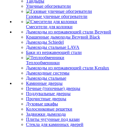
Тандыры
Уличные обогреватели
Газовые уличные обогреватели
Смесители для колонки
Дымоходы из нержавеющей стали Везувий
Крашенные дымоходы Везувий Black
Дымоходы Schiedel
Дымоходы стальные LAVA
Баки из нержавеющей стали
Теплообменники
Дымоходы из нержавеющей стали Keralux
Дымоходные системы
Дымоходы стальные
Каминные дверцы
Печные (топочные) дверцы
Поддувальные дверцы
Прочистные дверцы
Духовые шкафы
Колосниковые решетки
Задвижки дымохода
Плиты чугунные под казан
Стекла для каминных дверей