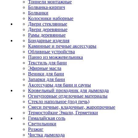
Тоннели монтажные
Болванка-кирпич
Болванки
Колосники наборные
Двери стеклянные
Двери деревянные
Рамы деревянные
Бондарные изделия
Каминные и печные аксессуары
Обливные устройства
Панно из можжевельника
Текстиль для бани
Эфирные масла
Веники для бани
Запарки для бани
Аксессуары для бани и сауны
Кровельный проходник для дымохода
Огнеупорные отделочные материалы
Стекло напольное (под печь)
Смеси печные, кладочные, жаропрочные
Термостойкие Эмали, Герметики
Гималайская соль
Светильники
Розжиг
Чистка дымохода