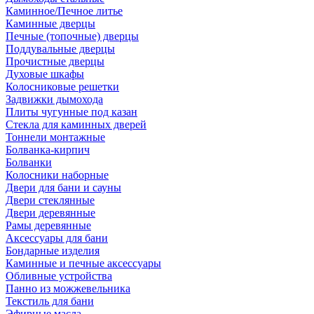
Каминное/Печное литье
Каминные дверцы
Печные (топочные) дверцы
Поддувальные дверцы
Прочистные дверцы
Духовые шкафы
Колосниковые решетки
Задвижки дымохода
Плиты чугунные под казан
Стекла для каминных дверей
Тоннели монтажные
Болванка-кирпич
Болванки
Колосники наборные
Двери для бани и сауны
Двери стеклянные
Двери деревянные
Рамы деревянные
Аксессуары для бани
Бондарные изделия
Каминные и печные аксессуары
Обливные устройства
Панно из можжевельника
Текстиль для бани
Эфирные масла