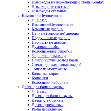
Дымоходы из нержавеющей стали Keralux
Дымоходные системы
Дымоходы стальные
Каминное/Печное литье
Назад
Каминное/Печное литье
Каминные дверцы
Печные (топочные) дверцы
Поддувальные дверцы
Прочистные дверцы
Духовые шкафы
Колосниковые решетки
Задвижки дымохода
Плиты чугунные под казан
Стекла для каминных дверей
Тоннели монтажные
Болванка-кирпич
Болванки
Колосники наборные
Двери для бани и сауны
Назад
Двери для бани и сауны
Двери стеклянные
Двери деревянные
Рамы деревянные