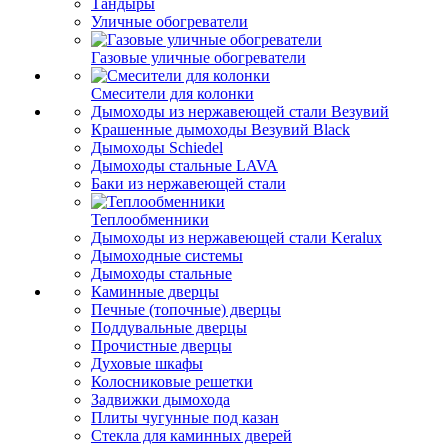
Тандыры
Уличные обогреватели
Газовые уличные обогреватели
Смесители для колонки
Дымоходы из нержавеющей стали Везувий
Крашенные дымоходы Везувий Black
Дымоходы Schiedel
Дымоходы стальные LAVA
Баки из нержавеющей стали
Теплообменники
Дымоходы из нержавеющей стали Keralux
Дымоходные системы
Дымоходы стальные
Каминные дверцы
Печные (топочные) дверцы
Поддувальные дверцы
Прочистные дверцы
Духовые шкафы
Колосниковые решетки
Задвижки дымохода
Плиты чугунные под казан
Стекла для каминных дверей