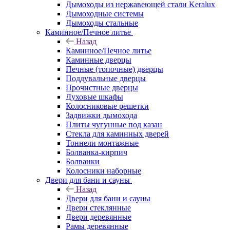
Дымоходы из нержавеющей стали Keralux
Дымоходные системы
Дымоходы стальные
Каминное/Печное литье
Назад
Каминное/Печное литье
Каминные дверцы
Печные (топочные) дверцы
Поддувальные дверцы
Прочистные дверцы
Духовые шкафы
Колосниковые решетки
Задвижки дымохода
Плиты чугунные под казан
Стекла для каминных дверей
Тоннели монтажные
Болванка-кирпич
Болванки
Колосники наборные
Двери для бани и сауны
Назад
Двери для бани и сауны
Двери стеклянные
Двери деревянные
Рамы деревянные