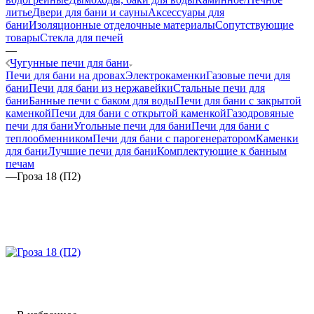
литье
Двери для бани и сауны
Аксессуары для
бани
Изоляционные отделочные материалы
Сопутствующие
товары
Стекла для печей
—
Чугунные печи для бани
Печи для бани на дровах
Электрокаменки
Газовые печи для
бани
Печи для бани из нержавейки
Стальные печи для
бани
Банные печи с баком для воды
Печи для бани с закрытой
каменкой
Печи для бани с открытой каменкой
Газодровяные
печи для бани
Угольные печи для бани
Печи для бани с
теплообменником
Печи для бани с парогенератором
Каменки
для бани
Лучшие печи для бани
Комплектующие к банным
печам
—
Гроза 18 (П2)