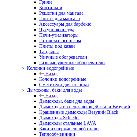
Грили
Коптильни
Решетки для мангала
Плиты для мангала
Аксессуары для барбекю
Чугунная посуда
Печи-утилизаторы
Готовим с огоньком
Плиты под казан
Тандыры
Уличные обогреватели
Газовые уличные обогреватели
Колонки водогрейные
Назад
Колонки водогрейные
Смесители для колонки
Дымоходы, баки для воды
Назад
Дымоходы, баки для воды
Дымоходы из нержавеющей стали Везувий
Крашенные дымоходы Везувий Black
Дымоходы Schiedel
Дымоходы стальные LAVA
Баки из нержавеющей стали
Теплообменники