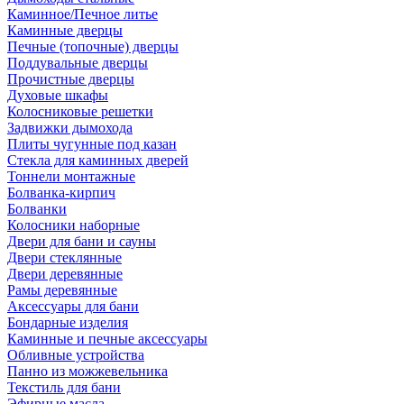
Каминное/Печное литье
Каминные дверцы
Печные (топочные) дверцы
Поддувальные дверцы
Прочистные дверцы
Духовые шкафы
Колосниковые решетки
Задвижки дымохода
Плиты чугунные под казан
Стекла для каминных дверей
Тоннели монтажные
Болванка-кирпич
Болванки
Колосники наборные
Двери для бани и сауны
Двери стеклянные
Двери деревянные
Рамы деревянные
Аксессуары для бани
Бондарные изделия
Каминные и печные аксессуары
Обливные устройства
Панно из можжевельника
Текстиль для бани
Эфирные масла