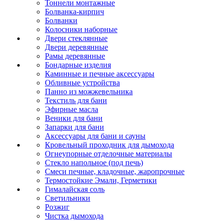
Тоннели монтажные
Болванка-кирпич
Болванки
Колосники наборные
Двери стеклянные
Двери деревянные
Рамы деревянные
Бондарные изделия
Каминные и печные аксессуары
Обливные устройства
Панно из можжевельника
Текстиль для бани
Эфирные масла
Веники для бани
Запарки для бани
Аксессуары для бани и сауны
Кровельный проходник для дымохода
Огнеупорные отделочные материалы
Стекло напольное (под печь)
Смеси печные, кладочные, жаропрочные
Термостойкие Эмали, Герметики
Гималайская соль
Светильники
Розжиг
Чистка дымохода