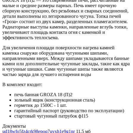
GROZA 18 (П)2 — это современные печи, рассчитанные на
малые и средние размеры парных. Печь имеет прочную
сборную конструкцию, без резьбовых и сварных соединений,
детали выполнены из легированного чугуна. Топка печей
«Гроза» состоит из двух камер, разделенных пламегасителем.
Радиаторные выступы каменки, направленные вглубь топки,
увеличивают площадь контакта огня с каменкой и
эффективность теплосъема.
Для увеличения площади поверхности нагрева камней
каменка снаружи оборудована чугунными шипами,
направленными вверх. Между шипами укладываются банные
камни или дополнительные чугунные заклады, такие как ядра
и чугунные шишки. Сами чугунные шипы также являются
частью заряда для лучшего испарения воды
В комплект входит:
печь банная GROZA 18 (П)2
зольный ящик (конструкционная сталь)
герметик до 1500С - 1 шт.
гарантийный паспорт (руководство по эксплуатации)
стартовый чугунный патрубок ф115
Документы
ud18wfo5fz4crk98epoq7uyxh1e9g1nr
11,5 мб