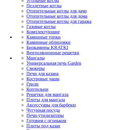
Угольные котлы
Пеллетные котлы
Отопительные котлы для дачи
Отопительные котлы для дома
Отопительные котлы для гаража
Газовые котлы
Комплектующие
Каминные топки
Каминные облицовки
Биокамины KRATKI
Вентиляционные решетки
Мангалы
Универсальная печь Garden
Смокеры
Печи для казана
Костровые чаши
Грили
Коптильни
Решетки для мангала
Плиты для мангала
Аксессуары для барбекю
Чугунная посуда
Печи-утилизаторы
Готовим с огоньком
Плиты под казан