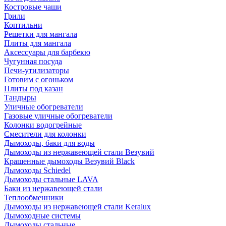
Костровые чаши
Грили
Коптильни
Решетки для мангала
Плиты для мангала
Аксессуары для барбекю
Чугунная посуда
Печи-утилизаторы
Готовим с огоньком
Плиты под казан
Тандыры
Уличные обогреватели
Газовые уличные обогреватели
Колонки водогрейные
Смесители для колонки
Дымоходы, баки для воды
Дымоходы из нержавеющей стали Везувий
Крашенные дымоходы Везувий Black
Дымоходы Schiedel
Дымоходы стальные LAVA
Баки из нержавеющей стали
Теплообменники
Дымоходы из нержавеющей стали Keralux
Дымоходные системы
Дымоходы стальные