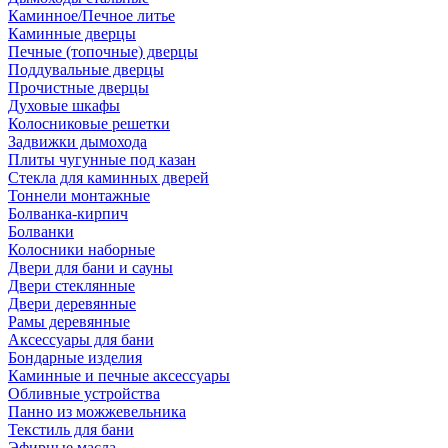
Каминное/Печное литье
Каминные дверцы
Печные (топочные) дверцы
Поддувальные дверцы
Прочистные дверцы
Духовые шкафы
Колосниковые решетки
Задвижки дымохода
Плиты чугунные под казан
Стекла для каминных дверей
Тоннели монтажные
Болванка-кирпич
Болванки
Колосники наборные
Двери для бани и сауны
Двери стеклянные
Двери деревянные
Рамы деревянные
Аксессуары для бани
Бондарные изделия
Каминные и печные аксессуары
Обливные устройства
Панно из можжевельника
Текстиль для бани
Эфирные масла