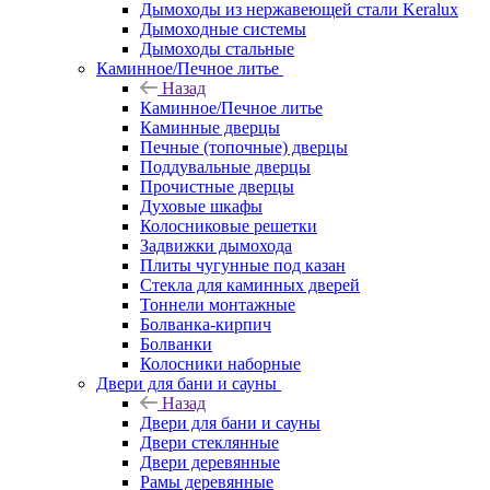
Дымоходы из нержавеющей стали Keralux
Дымоходные системы
Дымоходы стальные
Каминное/Печное литье
Назад
Каминное/Печное литье
Каминные дверцы
Печные (топочные) дверцы
Поддувальные дверцы
Прочистные дверцы
Духовые шкафы
Колосниковые решетки
Задвижки дымохода
Плиты чугунные под казан
Стекла для каминных дверей
Тоннели монтажные
Болванка-кирпич
Болванки
Колосники наборные
Двери для бани и сауны
Назад
Двери для бани и сауны
Двери стеклянные
Двери деревянные
Рамы деревянные