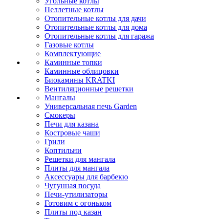
Угольные котлы
Пеллетные котлы
Отопительные котлы для дачи
Отопительные котлы для дома
Отопительные котлы для гаража
Газовые котлы
Комплектующие
Каминные топки
Каминные облицовки
Биокамины KRATKI
Вентиляционные решетки
Мангалы
Универсальная печь Garden
Смокеры
Печи для казана
Костровые чаши
Грили
Коптильни
Решетки для мангала
Плиты для мангала
Аксессуары для барбекю
Чугунная посуда
Печи-утилизаторы
Готовим с огоньком
Плиты под казан