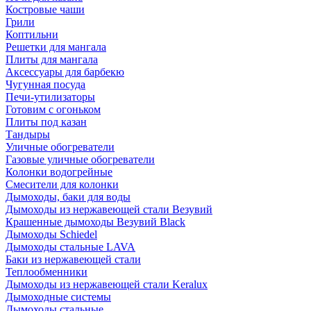
Костровые чаши
Грили
Коптильни
Решетки для мангала
Плиты для мангала
Аксессуары для барбекю
Чугунная посуда
Печи-утилизаторы
Готовим с огоньком
Плиты под казан
Тандыры
Уличные обогреватели
Газовые уличные обогреватели
Колонки водогрейные
Смесители для колонки
Дымоходы, баки для воды
Дымоходы из нержавеющей стали Везувий
Крашенные дымоходы Везувий Black
Дымоходы Schiedel
Дымоходы стальные LAVA
Баки из нержавеющей стали
Теплообменники
Дымоходы из нержавеющей стали Keralux
Дымоходные системы
Дымоходы стальные