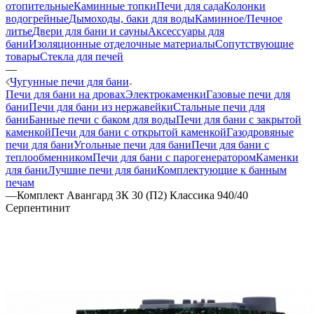
отопительные
Каминные топки
Печи для сада
Колонки
водогрейные
Дымоходы, баки для воды
Каминное/Печное
литье
Двери для бани и сауны
Аксессуары для
бани
Изоляционные отделочные материалы
Сопутствующие
товары
Стекла для печей
—
Чугунные печи для бани
Печи для бани на дровах
Электрокаменки
Газовые печи для
бани
Печи для бани из нержавейки
Стальные печи для
бани
Банные печи с баком для воды
Печи для бани с закрытой
каменкой
Печи для бани с открытой каменкой
Газодровяные
печи для бани
Угольные печи для бани
Печи для бани с
теплообменником
Печи для бани с парогенератором
Каменки
для бани
Лучшие печи для бани
Комплектующие к банным
печам
—
Комплект Авангард ЗК 30 (П2) Классика 940/40
Серпентинит