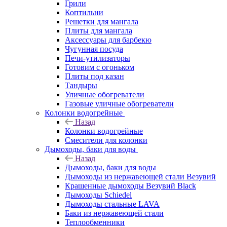
Грили
Коптильни
Решетки для мангала
Плиты для мангала
Аксессуары для барбекю
Чугунная посуда
Печи-утилизаторы
Готовим с огоньком
Плиты под казан
Тандыры
Уличные обогреватели
Газовые уличные обогреватели
Колонки водогрейные
Назад
Колонки водогрейные
Смесители для колонки
Дымоходы, баки для воды
Назад
Дымоходы, баки для воды
Дымоходы из нержавеющей стали Везувий
Крашенные дымоходы Везувий Black
Дымоходы Schiedel
Дымоходы стальные LAVA
Баки из нержавеющей стали
Теплообменники