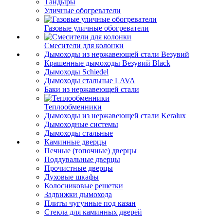
Тандыры
Уличные обогреватели
Газовые уличные обогреватели
Смесители для колонки
Дымоходы из нержавеющей стали Везувий
Крашенные дымоходы Везувий Black
Дымоходы Schiedel
Дымоходы стальные LAVA
Баки из нержавеющей стали
Теплообменники
Дымоходы из нержавеющей стали Keralux
Дымоходные системы
Дымоходы стальные
Каминные дверцы
Печные (топочные) дверцы
Поддувальные дверцы
Прочистные дверцы
Духовые шкафы
Колосниковые решетки
Задвижки дымохода
Плиты чугунные под казан
Стекла для каминных дверей