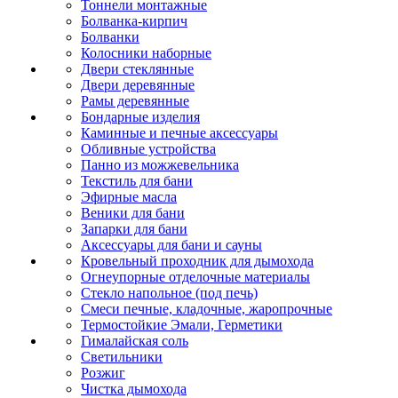
Тоннели монтажные
Болванка-кирпич
Болванки
Колосники наборные
Двери стеклянные
Двери деревянные
Рамы деревянные
Бондарные изделия
Каминные и печные аксессуары
Обливные устройства
Панно из можжевельника
Текстиль для бани
Эфирные масла
Веники для бани
Запарки для бани
Аксессуары для бани и сауны
Кровельный проходник для дымохода
Огнеупорные отделочные материалы
Стекло напольное (под печь)
Смеси печные, кладочные, жаропрочные
Термостойкие Эмали, Герметики
Гималайская соль
Светильники
Розжиг
Чистка дымохода