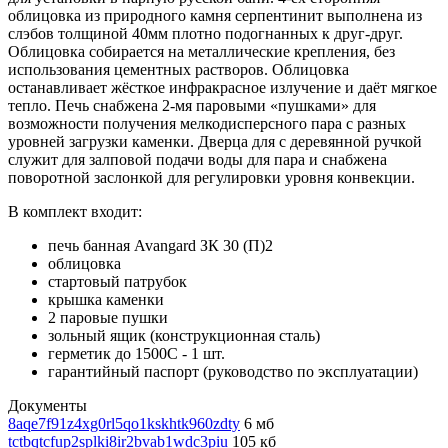
облицовка из природного камня серпентинит выполнена из
слэбов толщиной 40мм плотно подогнанных к друг-друг.
Облицовка собирается на металлические крепления, без
использования цементных растворов. Облицовка
останавливает жёсткое инфракрасное излучение и даёт мягкое
тепло. Печь снабжена 2-мя паровыми «пушками» для
возможности получения мелкодисперсного пара с разных
уровней загрузки каменки. Дверца для с деревянной ручкой
служит для залповой подачи воды для пара и снабжена
поворотной заслонкой для регулировки уровня конвекции.
В комплект входит:
печь банная Avangard ЗК 30 (П)2
облицовка
стартовый патрубок
крышка каменки
2 паровые пушки
зольный ящик (конструкционная сталь)
герметик до 1500С - 1 шт.
гарантийный паспорт (руководство по эксплуатации)
Документы
8aqe7f91z4xg0rl5qo1kskhtk960zdty
6 мб
tctbqtcfup2splki8ir2bvab1wdc3piu
105 кб