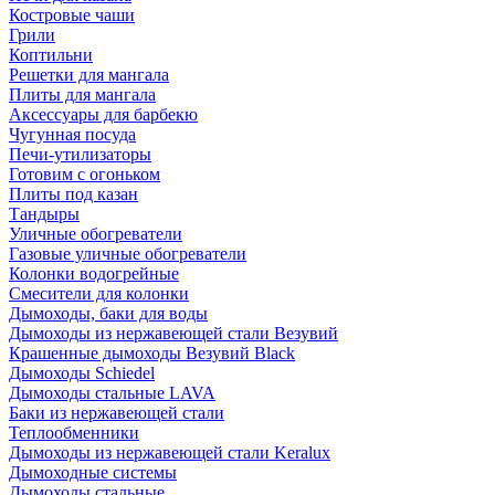
Костровые чаши
Грили
Коптильни
Решетки для мангала
Плиты для мангала
Аксессуары для барбекю
Чугунная посуда
Печи-утилизаторы
Готовим с огоньком
Плиты под казан
Тандыры
Уличные обогреватели
Газовые уличные обогреватели
Колонки водогрейные
Смесители для колонки
Дымоходы, баки для воды
Дымоходы из нержавеющей стали Везувий
Крашенные дымоходы Везувий Black
Дымоходы Schiedel
Дымоходы стальные LAVA
Баки из нержавеющей стали
Теплообменники
Дымоходы из нержавеющей стали Keralux
Дымоходные системы
Дымоходы стальные