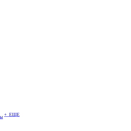
+ ЕЩЕ
ты