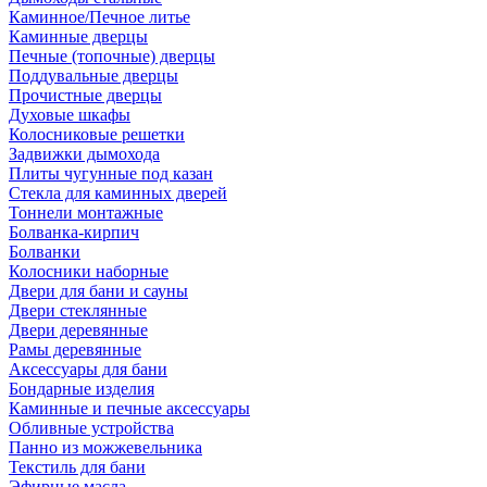
Каминное/Печное литье
Каминные дверцы
Печные (топочные) дверцы
Поддувальные дверцы
Прочистные дверцы
Духовые шкафы
Колосниковые решетки
Задвижки дымохода
Плиты чугунные под казан
Стекла для каминных дверей
Тоннели монтажные
Болванка-кирпич
Болванки
Колосники наборные
Двери для бани и сауны
Двери стеклянные
Двери деревянные
Рамы деревянные
Аксессуары для бани
Бондарные изделия
Каминные и печные аксессуары
Обливные устройства
Панно из можжевельника
Текстиль для бани
Эфирные масла