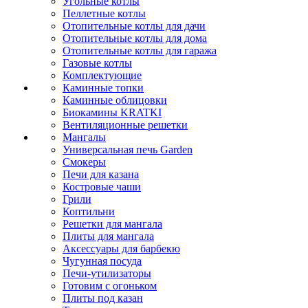
Угольные котлы
Пеллетные котлы
Отопительные котлы для дачи
Отопительные котлы для дома
Отопительные котлы для гаража
Газовые котлы
Комплектующие
Каминные топки
Каминные облицовки
Биокамины KRATKI
Вентиляционные решетки
Мангалы
Универсальная печь Garden
Смокеры
Печи для казана
Костровые чаши
Грили
Коптильни
Решетки для мангала
Плиты для мангала
Аксессуары для барбекю
Чугунная посуда
Печи-утилизаторы
Готовим с огоньком
Плиты под казан