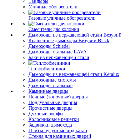
Тандыры
Уличные обогреватели
Газовые уличные обогреватели
Смесители для колонки
Дымоходы из нержавеющей стали Везувий
Крашенные дымоходы Везувий Black
Дымоходы Schiedel
Дымоходы стальные LAVA
Баки из нержавеющей стали
Теплообменники
Дымоходы из нержавеющей стали Keralux
Дымоходные системы
Дымоходы стальные
Каминные дверцы
Печные (топочные) дверцы
Поддувальные дверцы
Прочистные дверцы
Духовые шкафы
Колосниковые решетки
Задвижки дымохода
Плиты чугунные под казан
Стекла для каминных дверей