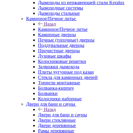
Дымоходы из нержавеющей стали Keralux
Дымоходные системы
Дымоходы стальные
Каминное/Печное литье
Назад
Каминное/Печное литье
Каминные дверцы
Печные (топочные) дверцы
Поддувальные дверцы
Прочистные дверцы
Духовые шкафы
Колосниковые решетки
Задвижки дымохода
Плиты чугунные под казан
Стекла для каминных дверей
Тоннели монтажные
Болванка-кирпич
Болванки
Колосники наборные
Двери для бани и сауны
Назад
Двери для бани и сауны
Двери стеклянные
Двери деревянные
Рамы деревянные