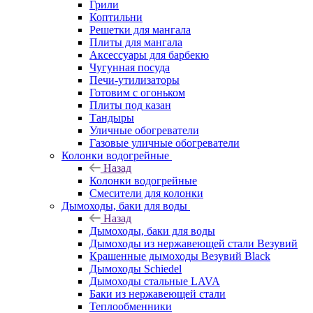
Грили
Коптильни
Решетки для мангала
Плиты для мангала
Аксессуары для барбекю
Чугунная посуда
Печи-утилизаторы
Готовим с огоньком
Плиты под казан
Тандыры
Уличные обогреватели
Газовые уличные обогреватели
Колонки водогрейные
Назад
Колонки водогрейные
Смесители для колонки
Дымоходы, баки для воды
Назад
Дымоходы, баки для воды
Дымоходы из нержавеющей стали Везувий
Крашенные дымоходы Везувий Black
Дымоходы Schiedel
Дымоходы стальные LAVA
Баки из нержавеющей стали
Теплообменники