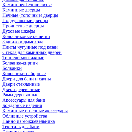
Каминное/Печное литье
Каминные дверцы
Печные (топочные) дверцы
Поддувальные дверцы
Прочистные дверцы
Духовые шкафы
Колосниковые решетки
Задвижки дымохода
Плиты чугунные под казан
Стекла для каминных дверей
Тоннели монтажные
Болванка-кирпич
Болванки
Колосники наборные
Двери для бани и сауны
Двери стеклянные
Двери деревянные
Рамы деревянные
Аксессуары для бани
Бондарные изделия
Каминные и печные аксессуары
Обливные устройства
Панно из можжевельника
Текстиль для бани
Эфирные масла