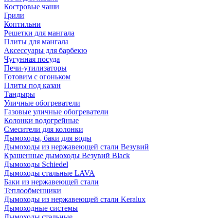
Костровые чаши
Грили
Коптильни
Решетки для мангала
Плиты для мангала
Аксессуары для барбекю
Чугунная посуда
Печи-утилизаторы
Готовим с огоньком
Плиты под казан
Тандыры
Уличные обогреватели
Газовые уличные обогреватели
Колонки водогрейные
Смесители для колонки
Дымоходы, баки для воды
Дымоходы из нержавеющей стали Везувий
Крашенные дымоходы Везувий Black
Дымоходы Schiedel
Дымоходы стальные LAVA
Баки из нержавеющей стали
Теплообменники
Дымоходы из нержавеющей стали Keralux
Дымоходные системы
Дымоходы стальные