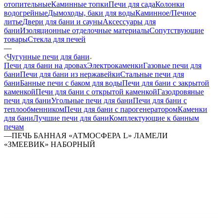
отопительные
Каминные топки
Печи для сада
Колонки
водогрейные
Дымоходы, баки для воды
Каминное/Печное
литье
Двери для бани и сауны
Аксессуары для
бани
Изоляционные отделочные материалы
Сопутствующие
товары
Стекла для печей
—
Чугунные печи для бани
Печи для бани на дровах
Электрокаменки
Газовые печи для
бани
Печи для бани из нержавейки
Стальные печи для
бани
Банные печи с баком для воды
Печи для бани с закрытой
каменкой
Печи для бани с открытой каменкой
Газодровяные
печи для бани
Угольные печи для бани
Печи для бани с
теплообменником
Печи для бани с парогенератором
Каменки
для бани
Лучшие печи для бани
Комплектующие к банным
печам
—
ПЕЧЬ БАННАЯ «АТМОСФЕРА L» ЛАМЕЛИ
«ЗМЕЕВИК» НАБОРНЫЙ