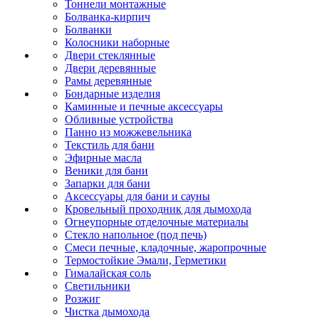
Тоннели монтажные
Болванка-кирпич
Болванки
Колосники наборные
Двери стеклянные
Двери деревянные
Рамы деревянные
Бондарные изделия
Каминные и печные аксессуары
Обливные устройства
Панно из можжевельника
Текстиль для бани
Эфирные масла
Веники для бани
Запарки для бани
Аксессуары для бани и сауны
Кровельный проходник для дымохода
Огнеупорные отделочные материалы
Стекло напольное (под печь)
Смеси печные, кладочные, жаропрочные
Термостойкие Эмали, Герметики
Гималайская соль
Светильники
Розжиг
Чистка дымохода