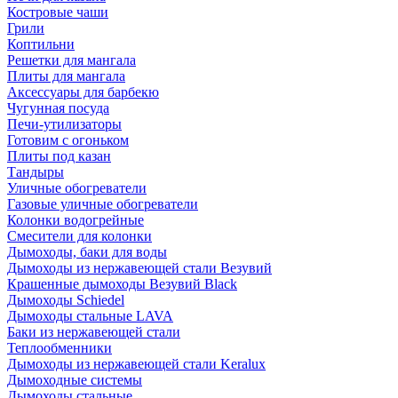
Костровые чаши
Грили
Коптильни
Решетки для мангала
Плиты для мангала
Аксессуары для барбекю
Чугунная посуда
Печи-утилизаторы
Готовим с огоньком
Плиты под казан
Тандыры
Уличные обогреватели
Газовые уличные обогреватели
Колонки водогрейные
Смесители для колонки
Дымоходы, баки для воды
Дымоходы из нержавеющей стали Везувий
Крашенные дымоходы Везувий Black
Дымоходы Schiedel
Дымоходы стальные LAVA
Баки из нержавеющей стали
Теплообменники
Дымоходы из нержавеющей стали Keralux
Дымоходные системы
Дымоходы стальные