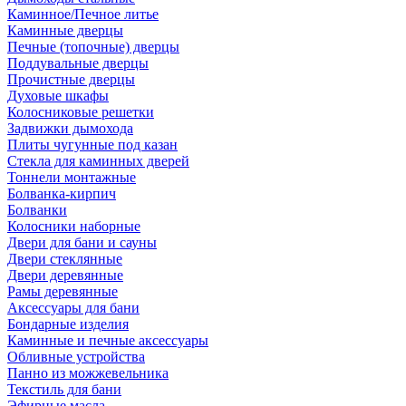
Каминное/Печное литье
Каминные дверцы
Печные (топочные) дверцы
Поддувальные дверцы
Прочистные дверцы
Духовые шкафы
Колосниковые решетки
Задвижки дымохода
Плиты чугунные под казан
Стекла для каминных дверей
Тоннели монтажные
Болванка-кирпич
Болванки
Колосники наборные
Двери для бани и сауны
Двери стеклянные
Двери деревянные
Рамы деревянные
Аксессуары для бани
Бондарные изделия
Каминные и печные аксессуары
Обливные устройства
Панно из можжевельника
Текстиль для бани
Эфирные масла