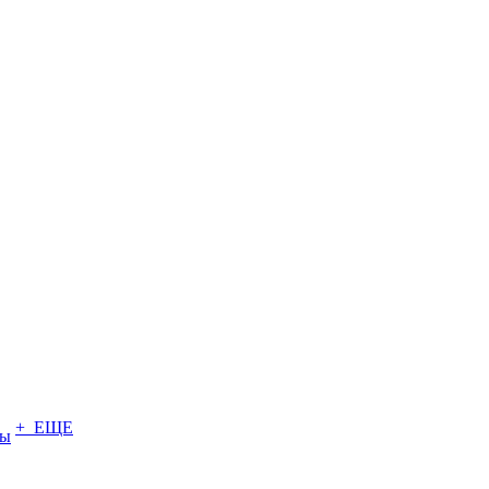
+ ЕЩЕ
ты