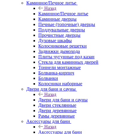
Каминное/Печное литье
Назад
Каминное/Печное литье
Каминные дверцы
Печные (топочные) дверцы
Поддувальные дверцы
Прочистные дверцы
Духовые шкафы
Колосниковые решетки
Задвижки дымохода
Плиты чугунные под казан
Стекла для каминных дверей
Тоннели монтажные
Болванка-кирпич
Болванки
Колосники наборные
Двери для бани и сауны
Назад
Двери для бани и сауны
Двери стеклянные
Двери деревянные
Рамы деревянные
Аксессуары для бани
Назад
Аксессуары для бани