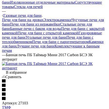
бани
Изоляционные отделочные материалы
Сопутствующие
товары
Стекла для печей
—
Газовые печи для бани
Печи для бани на дровах
Электрокаменки
Чугунные печи для
бани
Печи для бани из нержавейки
Стальные печи для
бани
Банные печи с баком для воды
Печи для бани с закрытой
каменкой
Печи для бани с открытой каменкой
Газодровяные
печи для бани
Угольные печи для бани
Печи для бани с
теплообменником
Печи для бани с парогенератором
Каменки
для бани
Лучшие печи для бани
Комплектующие к банным
печам
—
Банная печь ПБ Таймыр Мини 2017 Carbon БСЭ ЗК
антрацит
В избранное
Сравнить
Артикул:
27103
ТМФ