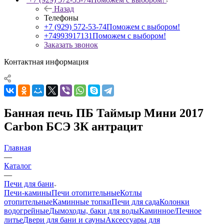
Назад
Телефоны
+7 (929) 572-53-74
Поможем с выбором!
+74993917131
Поможем с выбором!
Заказать звонок
Контактная информация
Банная печь ПБ Таймыр Мини 2017
Carbon БСЭ ЗК антрацит
Главная
—
Каталог
—
Печи для бани
Печи-камины
Печи отопительные
Котлы
отопительные
Каминные топки
Печи для сада
Колонки
водогрейные
Дымоходы, баки для воды
Каминное/Печное
литье
Двери для бани и сауны
Аксессуары для