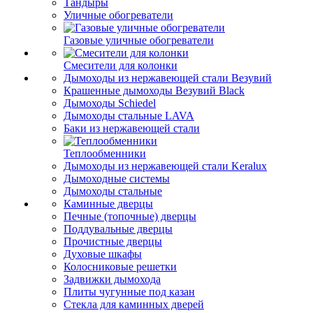
Тандыры
Уличные обогреватели
Газовые уличные обогреватели
Смесители для колонки
Дымоходы из нержавеющей стали Везувий
Крашенные дымоходы Везувий Black
Дымоходы Schiedel
Дымоходы стальные LAVA
Баки из нержавеющей стали
Теплообменники
Дымоходы из нержавеющей стали Keralux
Дымоходные системы
Дымоходы стальные
Каминные дверцы
Печные (топочные) дверцы
Поддувальные дверцы
Прочистные дверцы
Духовые шкафы
Колосниковые решетки
Задвижки дымохода
Плиты чугунные под казан
Стекла для каминных дверей