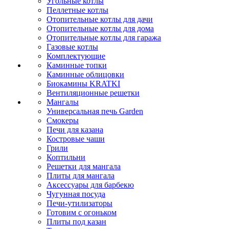
Угольные котлы
Пеллетные котлы
Отопительные котлы для дачи
Отопительные котлы для дома
Отопительные котлы для гаража
Газовые котлы
Комплектующие
Каминные топки
Каминные облицовки
Биокамины KRATKI
Вентиляционные решетки
Мангалы
Универсальная печь Garden
Смокеры
Печи для казана
Костровые чаши
Грили
Коптильни
Решетки для мангала
Плиты для мангала
Аксессуары для барбекю
Чугунная посуда
Печи-утилизаторы
Готовим с огоньком
Плиты под казан