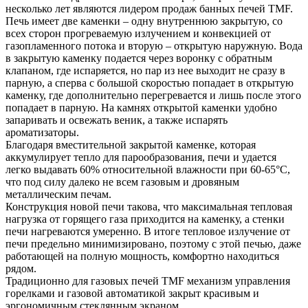
несколько лет являются лидером продаж банных печей TMF.
Печь имеет две каменки – одну внутреннюю закрытую, со
всех сторон прогреваемую излучением и конвекцией от
газопламенного потока и вторую – открытую наружную. Вода
в закрытую каменку подается через воронку с обратным
клапаном, где испаряется, но пар из нее выходит не сразу в
парную, а сперва с большой скоростью попадает в открытую
каменку, где дополнительно перегревается и лишь после этого
попадает в парную. На камнях открытой каменки удобно
запаривать и освежать веник, а также испарять
ароматизаторы.
Благодаря вместительной закрытой каменке, которая
аккумулирует тепло для парообразования, печи и удается
легко выдавать 60% относительной влажности при 60-65°C,
что под силу далеко не всем газовым и дровяным
металлическим печам.
Конструкция новой печи такова, что максимальная тепловая
нагрузка от горящего газа приходится на каменку, а стенки
печи нагреваются умеренно. В итоге тепловое излучение от
печи предельно минимизировано, поэтому с этой печью, даже
работающей на полную мощность, комфортно находиться
рядом.
Традиционно для газовых печей TMF механизм управления
горелками и газовой автоматикой закрыт красивым и
эргономичным стеклянным экраном.