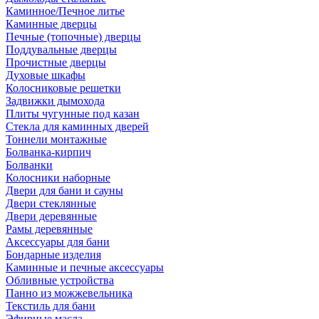
Каминное/Печное литье
Каминные дверцы
Печные (топочные) дверцы
Поддувальные дверцы
Прочистные дверцы
Духовые шкафы
Колосниковые решетки
Задвижки дымохода
Плиты чугунные под казан
Стекла для каминных дверей
Тоннели монтажные
Болванка-кирпич
Болванки
Колосники наборные
Двери для бани и сауны
Двери стеклянные
Двери деревянные
Рамы деревянные
Аксессуары для бани
Бондарные изделия
Каминные и печные аксессуары
Обливные устройства
Панно из можжевельника
Текстиль для бани
Эфирные масла