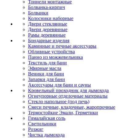
Тоннели монтажные
Болванка-кирпич
Болванки
Колосники наборные
Двери стеклянные
Двери деревянные
Рамы деревянные
Бондарные изделия
Каминные и печные аксессуары
Обливные устройства
Панно из можжевельника
Текстиль для бани
Эфирные масла
Веники для бани
Запарки для бани
Аксессуары для бани и сауны
Кровельный проходник для дымохода
Огнеупорные отделочные материалы
Стекло напольное (под печь)
Смеси печные, кладочные, жаропрочные
Термостойкие Эмали, Герметики
Гималайская соль
Светильники
Розжиг
Чистка дымохода