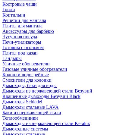
Костровые чаши
Грили
Коптильни
Решетки для мангала
Плиты для мангала
Аксессуары для барбекю
Чугунная посуда
Печи-утилизаторы
Готовим с огоньком
Плиты под казан
Тандыры
Уличные обогреватели
Газовые уличные обогреватели
Колонки водогрейные
Смесители для колонки
Дымоходы, баки для воды
Дымоходы из нержавеющей стали Везувий
Крашенные дымоходы Везувий Black
Дымоходы Schiedel
Дымоходы стальные LAVA
Баки из нержавеющей стали
Теплообменники
Дымоходы из нержавеющей стали Keralux
Дымоходные системы
Дымоходы стальные