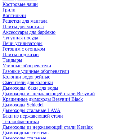
Костровые чаши
Грили
Коптильни
Решетки для мангала
Плиты для мангала
Аксессуары для барбекю
Чугунная посуда
Печи-утилизаторы
Готовим с огоньком
Плиты под казан
Тандыры
Уличные обогреватели
Газовые уличные обогреватели
Колонки водогрейные
Смесители для колонки
Дымоходы, баки для воды
Дымоходы из нержавеющей стали Везувий
Крашенные дымоходы Везувий Black
Дымоходы Schiedel
Дымоходы стальные LAVA
Баки из нержавеющей стали
Теплообменники
Дымоходы из нержавеющей стали Keralux
Дымоходные системы
Дымоходы стальные