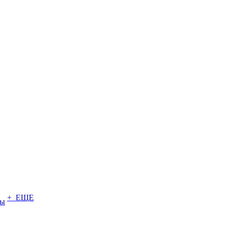
+ ЕЩЕ
ты