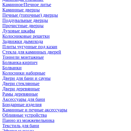
Каминное/Печное литье
Каминные дверцы
Печные (топочные) дверцы
Поддувальные дверцы
Прочистные дверцы
Духовые шкафы
Колосниковые решетки
Задвижки дымохода
Плиты чугунные под казан
Стекла для каминных дверей
Тоннели монтажные
Болванка-кирпич
Болванки
Колосники наборные
Двери для бани и сауны
Двери стеклянные
Двери деревянные
Рамы деревянные
Аксессуары для бани
Бондарные изделия
Каминные и печные аксессуары
Обливные устройства
Панно из можжевельника
Текстиль для бани
Эфирные масла