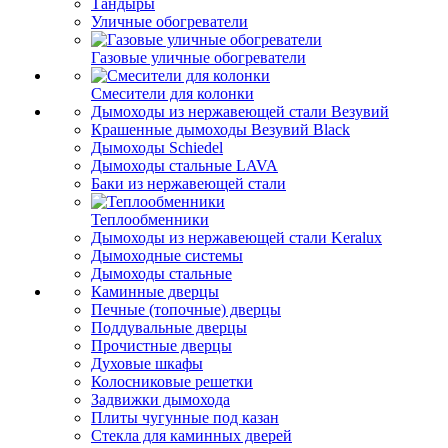
Тандыры
Уличные обогреватели
Газовые уличные обогреватели
Смесители для колонки
Дымоходы из нержавеющей стали Везувий
Крашенные дымоходы Везувий Black
Дымоходы Schiedel
Дымоходы стальные LAVA
Баки из нержавеющей стали
Теплообменники
Дымоходы из нержавеющей стали Keralux
Дымоходные системы
Дымоходы стальные
Каминные дверцы
Печные (топочные) дверцы
Поддувальные дверцы
Прочистные дверцы
Духовые шкафы
Колосниковые решетки
Задвижки дымохода
Плиты чугунные под казан
Стекла для каминных дверей