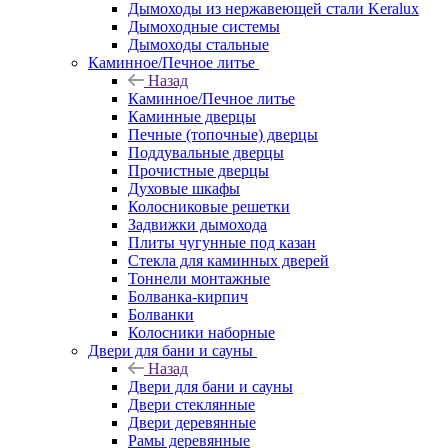
Дымоходы из нержавеющей стали Keralux
Дымоходные системы
Дымоходы стальные
Каминное/Печное литье
Назад
Каминное/Печное литье
Каминные дверцы
Печные (топочные) дверцы
Поддувальные дверцы
Прочистные дверцы
Духовые шкафы
Колосниковые решетки
Задвижки дымохода
Плиты чугунные под казан
Стекла для каминных дверей
Тоннели монтажные
Болванка-кирпич
Болванки
Колосники наборные
Двери для бани и сауны
Назад
Двери для бани и сауны
Двери стеклянные
Двери деревянные
Рамы деревянные