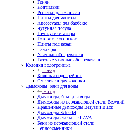
Грили
Коптильни
Решетки для мангала
Плиты для мангала
Аксессуары для барбекю
Чугунная посуда
Печи-утилизаторы
Готовим с огоньком
Плиты под казан
Тандыры
Уличные обогреватели
Газовые уличные обогреватели
Колонки водогрейные
Назад
Колонки водогрейные
Смесители для колонки
Дымоходы, баки для воды
Назад
Дымоходы, баки для воды
Дымоходы из нержавеющей стали Везувий
Крашенные дымоходы Везувий Black
Дымоходы Schiedel
Дымоходы стальные LAVA
Баки из нержавеющей стали
Теплообменники