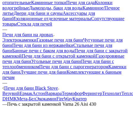
отопительные
Каминные топки
Печи для сада
Колонки
водогрейные
Дымоходы, баки для воды
Каминное/Печное
литье
Двери для бани и сауны
Аксессуары для
бани
Изоляционные отделочные материалы
Сопутствующие
товары
Стекла для печей
—
Печи для бани на дровах
Электрокаменки
Газовые печи для бани
Чугунные печи для
бани
Печи для бани из нержавейки
Стальные печи для
бани
Банные печи с баком для воды
Печи для бани с закрытой
каменкой
Печи для бани с открытой каменкой
Газодровяные
печи для бани
Угольные печи для бани
Печи для бани с
теплообменником
Печи для бани с парогенератором
Каменки
для бани
Лучшие печи для бани
Комплектующие к банным
печам
—
Печи для бани Black Stove
Везувий
Ермак
Астон
Варвара
Термофор
Ферингер
Технолит
Тепл
D
НМК
Мета-Бел
Экокамин
FireWay
Кратер
—
Печь с закрытой каменкой Varna 26 Aisi 430