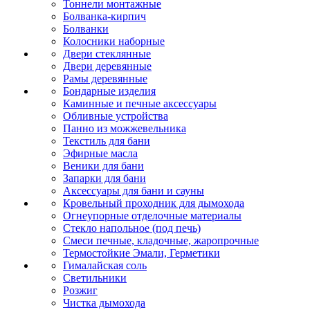
Тоннели монтажные
Болванка-кирпич
Болванки
Колосники наборные
Двери стеклянные
Двери деревянные
Рамы деревянные
Бондарные изделия
Каминные и печные аксессуары
Обливные устройства
Панно из можжевельника
Текстиль для бани
Эфирные масла
Веники для бани
Запарки для бани
Аксессуары для бани и сауны
Кровельный проходник для дымохода
Огнеупорные отделочные материалы
Стекло напольное (под печь)
Смеси печные, кладочные, жаропрочные
Термостойкие Эмали, Герметики
Гималайская соль
Светильники
Розжиг
Чистка дымохода