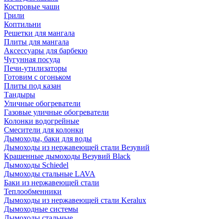
Костровые чаши
Грили
Коптильни
Решетки для мангала
Плиты для мангала
Аксессуары для барбекю
Чугунная посуда
Печи-утилизаторы
Готовим с огоньком
Плиты под казан
Тандыры
Уличные обогреватели
Газовые уличные обогреватели
Колонки водогрейные
Смесители для колонки
Дымоходы, баки для воды
Дымоходы из нержавеющей стали Везувий
Крашенные дымоходы Везувий Black
Дымоходы Schiedel
Дымоходы стальные LAVA
Баки из нержавеющей стали
Теплообменники
Дымоходы из нержавеющей стали Keralux
Дымоходные системы
Дымоходы стальные