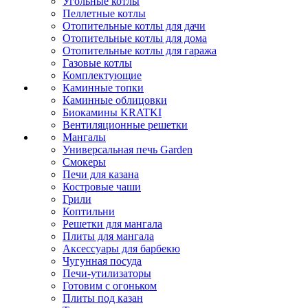
Угольные котлы
Пеллетные котлы
Отопительные котлы для дачи
Отопительные котлы для дома
Отопительные котлы для гаража
Газовые котлы
Комплектующие
Каминные топки
Каминные облицовки
Биокамины KRATKI
Вентиляционные решетки
Мангалы
Универсальная печь Garden
Смокеры
Печи для казана
Костровые чаши
Грили
Коптильни
Решетки для мангала
Плиты для мангала
Аксессуары для барбекю
Чугунная посуда
Печи-утилизаторы
Готовим с огоньком
Плиты под казан