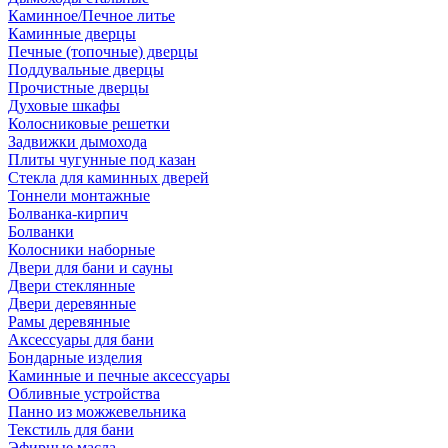
Каминное/Печное литье
Каминные дверцы
Печные (топочные) дверцы
Поддувальные дверцы
Прочистные дверцы
Духовые шкафы
Колосниковые решетки
Задвижки дымохода
Плиты чугунные под казан
Стекла для каминных дверей
Тоннели монтажные
Болванка-кирпич
Болванки
Колосники наборные
Двери для бани и сауны
Двери стеклянные
Двери деревянные
Рамы деревянные
Аксессуары для бани
Бондарные изделия
Каминные и печные аксессуары
Обливные устройства
Панно из можжевельника
Текстиль для бани
Эфирные масла