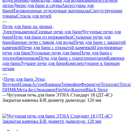
водогрейные
Дымоходы, баки для воды
Каминное/Печное
литье
Двери для бани и сауны
Аксессуары для
бани
Изоляционные отделочные материалы
Сопутствующие
товары
Стекла для печей
—
Печи для бани на дровах
Электрокаменки
Газовые печи для бани
Чугунные печи для
бани
Печи для бани из нержавейки
Стальные печи для
бани
Банные печи с баком для воды
Печи для бани с закрытой
каменкой
Печи для бани с открытой каменкой
Газодровяные
печи для бани
Угольные печи для бани
Печи для бани с
теплообменником
Печи для бани с парогенератором
Каменки
для бани
Лучшие печи для бани
Комплектующие к банным
печам
—
Печи для бани Этна
Везувий
Ермак
Астон
Варвара
Термофор
Ферингер
Технолит
Тепл
D
НМК
Мета-Бел
Экокамин
FireWay
Кратер
Black Stove
—
Чугунная печь для бани ЭТНА Стандарт 18 (ДТ-4С)
Закрытая каменка Б/В диаметр дымохода: 120 мм