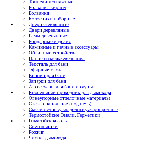
Тоннели монтажные
Болванка-кирпич
Болванки
Колосники наборные
Двери стеклянные
Двери деревянные
Рамы деревянные
Бондарные изделия
Каминные и печные аксессуары
Обливные устройства
Панно из можжевельника
Текстиль для бани
Эфирные масла
Веники для бани
Запарки для бани
Аксессуары для бани и сауны
Кровельный проходник для дымохода
Огнеупорные отделочные материалы
Стекло напольное (под печь)
Смеси печные, кладочные, жаропрочные
Термостойкие Эмали, Герметики
Гималайская соль
Светильники
Розжиг
Чистка дымохода