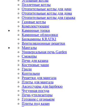
Угольные котлы
Пеллетные котлы
Отопительные котлы для дачи
Отопительные котлы для дома
Отопительные котлы для гаража
Газовые котлы
Комплектующие
Каминные топки
Каминные облицовки
Биокамины KRATKI
Вентиляционные решетки
Мангалы
Универсальная печь Garden
Смокеры
Печи для казана
Костровые чаши
Грили
Коптильни
Решетки для мангала
Плиты для мангала
Аксессуары для барбекю
Чугунная посуда
Печи-утилизаторы
Готовим с огоньком
Плиты под казан