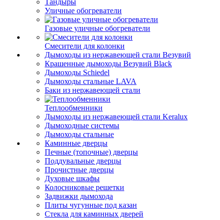
Тандыры
Уличные обогреватели
Газовые уличные обогреватели
Смесители для колонки
Дымоходы из нержавеющей стали Везувий
Крашенные дымоходы Везувий Black
Дымоходы Schiedel
Дымоходы стальные LAVA
Баки из нержавеющей стали
Теплообменники
Дымоходы из нержавеющей стали Keralux
Дымоходные системы
Дымоходы стальные
Каминные дверцы
Печные (топочные) дверцы
Поддувальные дверцы
Прочистные дверцы
Духовые шкафы
Колосниковые решетки
Задвижки дымохода
Плиты чугунные под казан
Стекла для каминных дверей