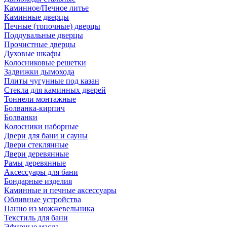
Каминное/Печное литье
Каминные дверцы
Печные (топочные) дверцы
Поддувальные дверцы
Прочистные дверцы
Духовые шкафы
Колосниковые решетки
Задвижки дымохода
Плиты чугунные под казан
Стекла для каминных дверей
Тоннели монтажные
Болванка-кирпич
Болванки
Колосники наборные
Двери для бани и сауны
Двери стеклянные
Двери деревянные
Рамы деревянные
Аксессуары для бани
Бондарные изделия
Каминные и печные аксессуары
Обливные устройства
Панно из можжевельника
Текстиль для бани
Эфирные масла