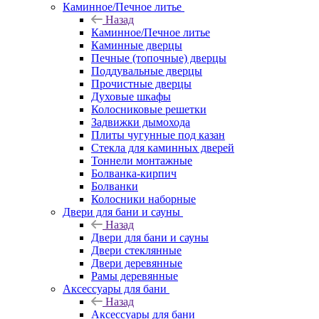
Каминное/Печное литье
Назад
Каминное/Печное литье
Каминные дверцы
Печные (топочные) дверцы
Поддувальные дверцы
Прочистные дверцы
Духовые шкафы
Колосниковые решетки
Задвижки дымохода
Плиты чугунные под казан
Стекла для каминных дверей
Тоннели монтажные
Болванка-кирпич
Болванки
Колосники наборные
Двери для бани и сауны
Назад
Двери для бани и сауны
Двери стеклянные
Двери деревянные
Рамы деревянные
Аксессуары для бани
Назад
Аксессуары для бани