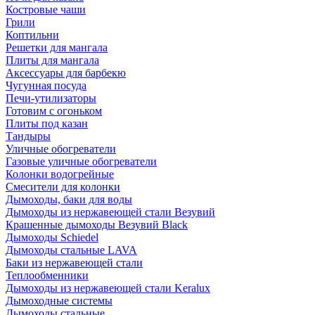
Костровые чаши
Грили
Коптильни
Решетки для мангала
Плиты для мангала
Аксессуары для барбекю
Чугунная посуда
Печи-утилизаторы
Готовим с огоньком
Плиты под казан
Тандыры
Уличные обогреватели
Газовые уличные обогреватели
Колонки водогрейные
Смесители для колонки
Дымоходы, баки для воды
Дымоходы из нержавеющей стали Везувий
Крашенные дымоходы Везувий Black
Дымоходы Schiedel
Дымоходы стальные LAVA
Баки из нержавеющей стали
Теплообменники
Дымоходы из нержавеющей стали Keralux
Дымоходные системы
Дымоходы стальные