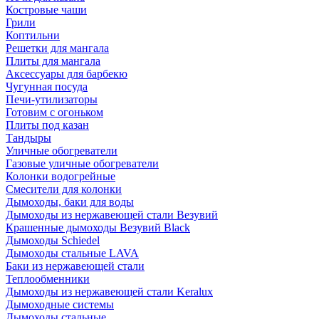
Костровые чаши
Грили
Коптильни
Решетки для мангала
Плиты для мангала
Аксессуары для барбекю
Чугунная посуда
Печи-утилизаторы
Готовим с огоньком
Плиты под казан
Тандыры
Уличные обогреватели
Газовые уличные обогреватели
Колонки водогрейные
Смесители для колонки
Дымоходы, баки для воды
Дымоходы из нержавеющей стали Везувий
Крашенные дымоходы Везувий Black
Дымоходы Schiedel
Дымоходы стальные LAVA
Баки из нержавеющей стали
Теплообменники
Дымоходы из нержавеющей стали Keralux
Дымоходные системы
Дымоходы стальные