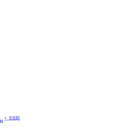
+ ЕЩЕ
ты