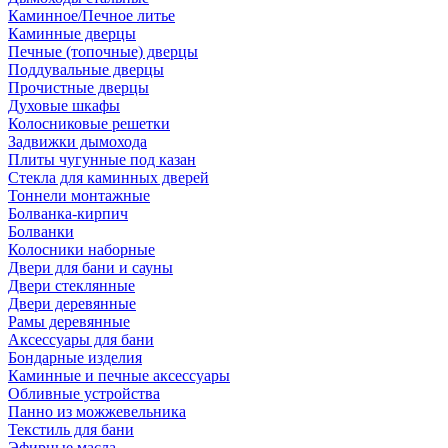
Каминное/Печное литье
Каминные дверцы
Печные (топочные) дверцы
Поддувальные дверцы
Прочистные дверцы
Духовые шкафы
Колосниковые решетки
Задвижки дымохода
Плиты чугунные под казан
Стекла для каминных дверей
Тоннели монтажные
Болванка-кирпич
Болванки
Колосники наборные
Двери для бани и сауны
Двери стеклянные
Двери деревянные
Рамы деревянные
Аксессуары для бани
Бондарные изделия
Каминные и печные аксессуары
Обливные устройства
Панно из можжевельника
Текстиль для бани
Эфирные масла