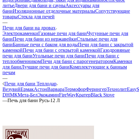
литье
Двери для бани и сауны
Аксессуары для
бани
Изоляционные отделочные материалы
Сопутствующие
товары
Стекла для печей
—
Печи для бани на дровах
Электрокаменки
Газовые печи для бани
Чугунные печи для
бани
Печи для бани из нержавейки
Стальные печи для
бани
Банные печи с баком для воды
Печи для бани с закрытой
каменкой
Печи для бани с открытой каменкой
Газодровяные
печи для бани
Угольные печи для бани
Печи для бани с
теплообменником
Печи для бани с парогенератором
Каменки
для бани
Лучшие печи для бани
Комплектующие к банным
печам
—
Печи для бани Теплодар
Везувий
Ермак
Астон
Варвара
Термофор
Ферингер
Технолит
EasyS
D
НМК
Мета-Бел
Экокамин
FireWay
Кратер
Black Stove
—
Печь для бани Русь-12 Л