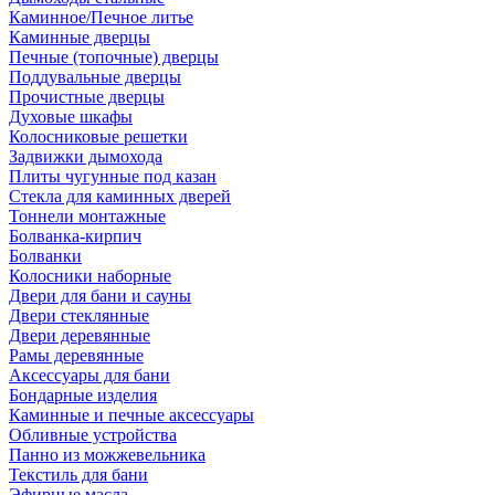
Каминное/Печное литье
Каминные дверцы
Печные (топочные) дверцы
Поддувальные дверцы
Прочистные дверцы
Духовые шкафы
Колосниковые решетки
Задвижки дымохода
Плиты чугунные под казан
Стекла для каминных дверей
Тоннели монтажные
Болванка-кирпич
Болванки
Колосники наборные
Двери для бани и сауны
Двери стеклянные
Двери деревянные
Рамы деревянные
Аксессуары для бани
Бондарные изделия
Каминные и печные аксессуары
Обливные устройства
Панно из можжевельника
Текстиль для бани
Эфирные масла