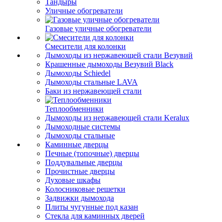
Тандыры
Уличные обогреватели
Газовые уличные обогреватели
Смесители для колонки
Дымоходы из нержавеющей стали Везувий
Крашенные дымоходы Везувий Black
Дымоходы Schiedel
Дымоходы стальные LAVA
Баки из нержавеющей стали
Теплообменники
Дымоходы из нержавеющей стали Keralux
Дымоходные системы
Дымоходы стальные
Каминные дверцы
Печные (топочные) дверцы
Поддувальные дверцы
Прочистные дверцы
Духовые шкафы
Колосниковые решетки
Задвижки дымохода
Плиты чугунные под казан
Стекла для каминных дверей