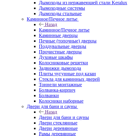
Дымоходы из нержавеющей стали Keralux
Дымоходные системы
Дымоходы стальные
Каминное/Печное литье
Назад
Каминное/Печное литье
Каминные дверцы
Печные (топочные) дверцы
Поддувальные дверцы
Прочистные дверцы
Духовые шкафы
Колосниковые решетки
Задвижки дымохода
Плиты чугунные под казан
Стекла для каминных дверей
Тоннели монтажные
Болванка-кирпич
Болванки
Колосники наборные
Двери для бани и сауны
Назад
Двери для бани и сауны
Двери стеклянные
Двери деревянные
Рамы деревянные