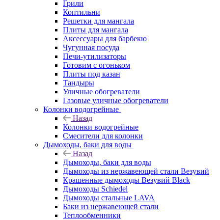
Грили
Коптильни
Решетки для мангала
Плиты для мангала
Аксессуары для барбекю
Чугунная посуда
Печи-утилизаторы
Готовим с огоньком
Плиты под казан
Тандыры
Уличные обогреватели
Газовые уличные обогреватели
Колонки водогрейные
Назад
Колонки водогрейные
Смесители для колонки
Дымоходы, баки для воды
Назад
Дымоходы, баки для воды
Дымоходы из нержавеющей стали Везувий
Крашенные дымоходы Везувий Black
Дымоходы Schiedel
Дымоходы стальные LAVA
Баки из нержавеющей стали
Теплообменники