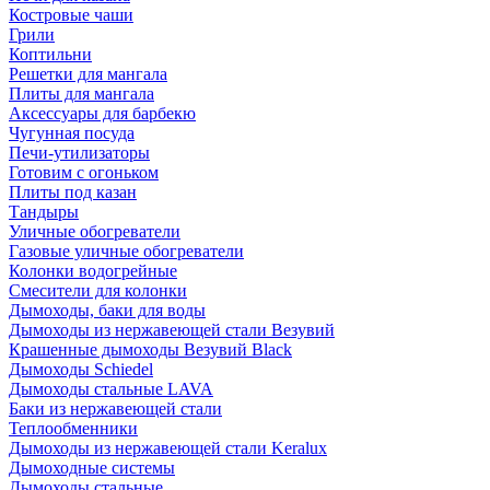
Костровые чаши
Грили
Коптильни
Решетки для мангала
Плиты для мангала
Аксессуары для барбекю
Чугунная посуда
Печи-утилизаторы
Готовим с огоньком
Плиты под казан
Тандыры
Уличные обогреватели
Газовые уличные обогреватели
Колонки водогрейные
Смесители для колонки
Дымоходы, баки для воды
Дымоходы из нержавеющей стали Везувий
Крашенные дымоходы Везувий Black
Дымоходы Schiedel
Дымоходы стальные LAVA
Баки из нержавеющей стали
Теплообменники
Дымоходы из нержавеющей стали Keralux
Дымоходные системы
Дымоходы стальные