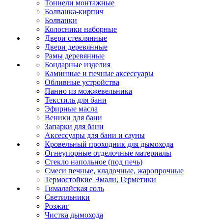
Тоннели монтажные
Болванка-кирпич
Болванки
Колосники наборные
Двери стеклянные
Двери деревянные
Рамы деревянные
Бондарные изделия
Каминные и печные аксессуары
Обливные устройства
Панно из можжевельника
Текстиль для бани
Эфирные масла
Веники для бани
Запарки для бани
Аксессуары для бани и сауны
Кровельный проходник для дымохода
Огнеупорные отделочные материалы
Стекло напольное (под печь)
Смеси печные, кладочные, жаропрочные
Термостойкие Эмали, Герметики
Гималайская соль
Светильники
Розжиг
Чистка дымохода