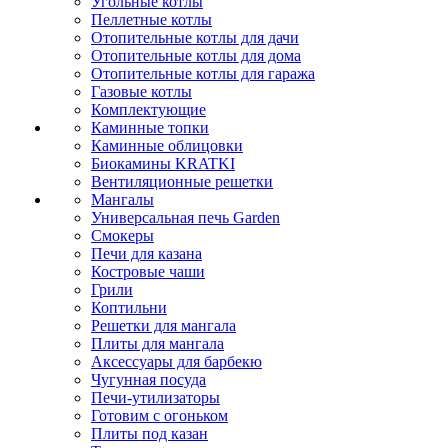
Угольные котлы
Пеллетные котлы
Отопительные котлы для дачи
Отопительные котлы для дома
Отопительные котлы для гаража
Газовые котлы
Комплектующие
Каминные топки
Каминные облицовки
Биокамины KRATKI
Вентиляционные решетки
Мангалы
Универсальная печь Garden
Смокеры
Печи для казана
Костровые чаши
Грили
Коптильни
Решетки для мангала
Плиты для мангала
Аксессуары для барбекю
Чугунная посуда
Печи-утилизаторы
Готовим с огоньком
Плиты под казан