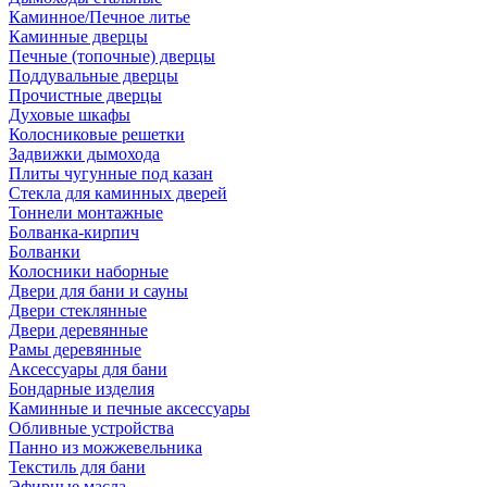
Каминное/Печное литье
Каминные дверцы
Печные (топочные) дверцы
Поддувальные дверцы
Прочистные дверцы
Духовые шкафы
Колосниковые решетки
Задвижки дымохода
Плиты чугунные под казан
Стекла для каминных дверей
Тоннели монтажные
Болванка-кирпич
Болванки
Колосники наборные
Двери для бани и сауны
Двери стеклянные
Двери деревянные
Рамы деревянные
Аксессуары для бани
Бондарные изделия
Каминные и печные аксессуары
Обливные устройства
Панно из можжевельника
Текстиль для бани
Эфирные масла