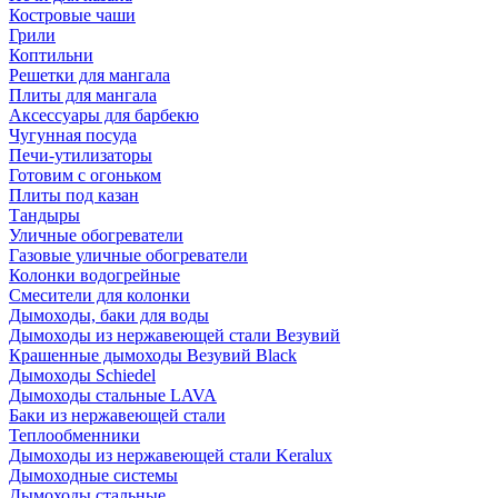
Костровые чаши
Грили
Коптильни
Решетки для мангала
Плиты для мангала
Аксессуары для барбекю
Чугунная посуда
Печи-утилизаторы
Готовим с огоньком
Плиты под казан
Тандыры
Уличные обогреватели
Газовые уличные обогреватели
Колонки водогрейные
Смесители для колонки
Дымоходы, баки для воды
Дымоходы из нержавеющей стали Везувий
Крашенные дымоходы Везувий Black
Дымоходы Schiedel
Дымоходы стальные LAVA
Баки из нержавеющей стали
Теплообменники
Дымоходы из нержавеющей стали Keralux
Дымоходные системы
Дымоходы стальные