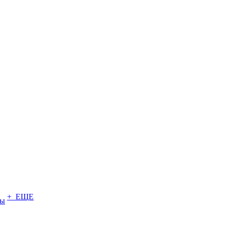
+ ЕЩЕ
ты