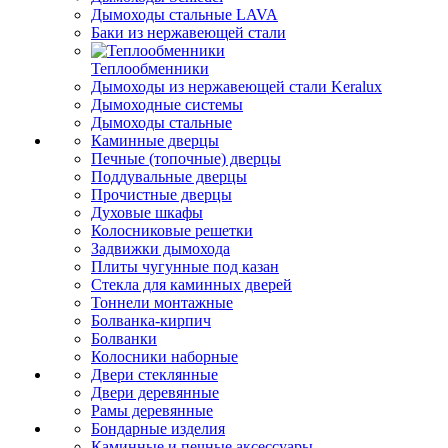
Дымоходы стальные LAVA
Баки из нержавеющей стали
Теплообменники
Дымоходы из нержавеющей стали Keralux
Дымоходные системы
Дымоходы стальные
Каминные дверцы
Печные (топочные) дверцы
Поддувальные дверцы
Прочистные дверцы
Духовые шкафы
Колосниковые решетки
Задвижки дымохода
Плиты чугунные под казан
Стекла для каминных дверей
Тоннели монтажные
Болванка-кирпич
Болванки
Колосники наборные
Двери стеклянные
Двери деревянные
Рамы деревянные
Бондарные изделия
Каминные и печные аксессуары