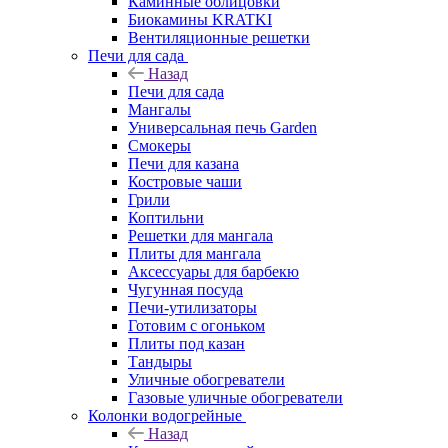
Каминные облицовки
Биокамины KRATKI
Вентиляционные решетки
Печи для сада
Назад
Печи для сада
Мангалы
Универсальная печь Garden
Смокеры
Печи для казана
Костровые чаши
Грили
Коптильни
Решетки для мангала
Плиты для мангала
Аксессуары для барбекю
Чугунная посуда
Печи-утилизаторы
Готовим с огоньком
Плиты под казан
Тандыры
Уличные обогреватели
Газовые уличные обогреватели
Колонки водогрейные
Назад