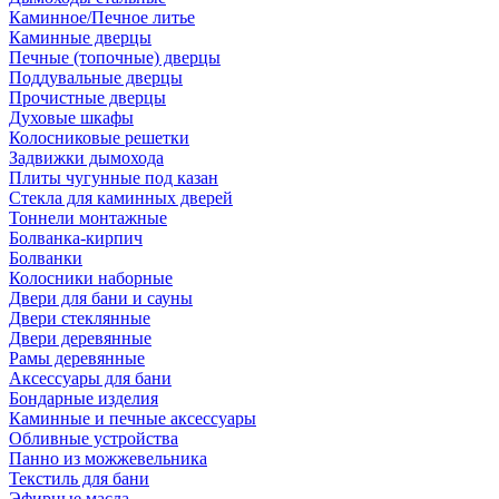
Каминное/Печное литье
Каминные дверцы
Печные (топочные) дверцы
Поддувальные дверцы
Прочистные дверцы
Духовые шкафы
Колосниковые решетки
Задвижки дымохода
Плиты чугунные под казан
Стекла для каминных дверей
Тоннели монтажные
Болванка-кирпич
Болванки
Колосники наборные
Двери для бани и сауны
Двери стеклянные
Двери деревянные
Рамы деревянные
Аксессуары для бани
Бондарные изделия
Каминные и печные аксессуары
Обливные устройства
Панно из можжевельника
Текстиль для бани
Эфирные масла