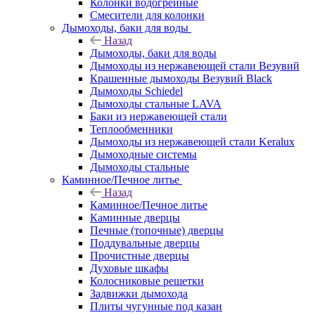
Колонки водогрейные
Смесители для колонки
Дымоходы, баки для воды
Назад
Дымоходы, баки для воды
Дымоходы из нержавеющей стали Везувий
Крашенные дымоходы Везувий Black
Дымоходы Schiedel
Дымоходы стальные LAVA
Баки из нержавеющей стали
Теплообменники
Дымоходы из нержавеющей стали Keralux
Дымоходные системы
Дымоходы стальные
Каминное/Печное литье
Назад
Каминное/Печное литье
Каминные дверцы
Печные (топочные) дверцы
Поддувальные дверцы
Прочистные дверцы
Духовые шкафы
Колосниковые решетки
Задвижки дымохода
Плиты чугунные под казан