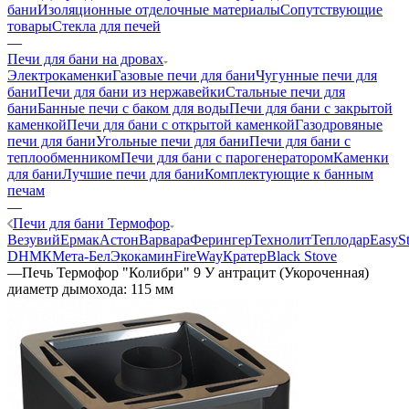
бани
Изоляционные отделочные материалы
Сопутствующие
товары
Стекла для печей
—
Печи для бани на дровах
Электрокаменки
Газовые печи для бани
Чугунные печи для
бани
Печи для бани из нержавейки
Стальные печи для
бани
Банные печи с баком для воды
Печи для бани с закрытой
каменкой
Печи для бани с открытой каменкой
Газодровяные
печи для бани
Угольные печи для бани
Печи для бани с
теплообменником
Печи для бани с парогенератором
Каменки
для бани
Лучшие печи для бани
Комплектующие к банным
печам
—
Печи для бани Термофор
Везувий
Ермак
Астон
Варвара
Ферингер
Технолит
Теплодар
EasyS
D
НМК
Мета-Бел
Экокамин
FireWay
Кратер
Black Stove
—
Печь Термофор "Колибри" 9 У антрацит (Укороченная)
диаметр дымохода: 115 мм