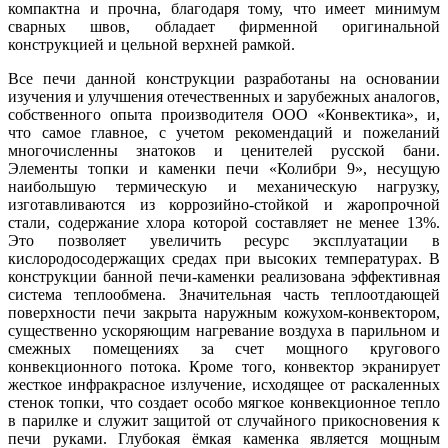
компактна и прочна, благодаря тому, что имеет минимум
сварных швов, обладает фирменной оригинальной
конструкцией и цельной верхней рамкой.
Все печи данной конструкции разработаны на основании
изучения и улучшения отечественных и зарубежных аналогов,
собственного опыта производителя ООО «Конвектика», и,
что самое главное, с учетом рекомендаций и пожеланий
многочисленны знатоков и ценителей русской бани.
Элементы топки и каменки печи «Колибри 9», несущую
наибольшую термическую и механическую нагрузку,
изготавливаются из коррозийно-стойкой и жаропрочной
стали, содержание хлора которой составляет не менее 13%.
Это позволяет увеличить ресурс эксплуатации в
кислородосодержащих средах при высоких температурах. В
конструкции банной печи-каменки реализована эффективная
система теплообмена. Значительная часть теплоотдающей
поверхности печи закрыта наружным кожухом-конвектором,
существенно ускоряющим нагревание воздуха в парильном и
смежных помещениях за счет мощного кругового
конвекционного потока. Кроме того, конвектор экранирует
жесткое инфракрасное излучение, исходящее от раскаленных
стенок топки, что создает особо мягкое конвекционное тепло
в парилке и служит защитой от случайного прикосновения к
печи руками. Глубокая ёмкая каменка является мощным