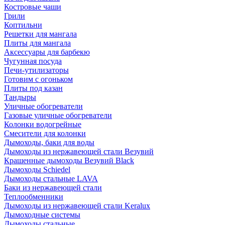
Костровые чаши
Грили
Коптильни
Решетки для мангала
Плиты для мангала
Аксессуары для барбекю
Чугунная посуда
Печи-утилизаторы
Готовим с огоньком
Плиты под казан
Тандыры
Уличные обогреватели
Газовые уличные обогреватели
Колонки водогрейные
Смесители для колонки
Дымоходы, баки для воды
Дымоходы из нержавеющей стали Везувий
Крашенные дымоходы Везувий Black
Дымоходы Schiedel
Дымоходы стальные LAVA
Баки из нержавеющей стали
Теплообменники
Дымоходы из нержавеющей стали Keralux
Дымоходные системы
Дымоходы стальные