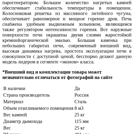
парогенератором. Большое количество нагретых камней
обеспечивает стабильность температуры в помещении.
Колосниковая решетка из массивного литейного чугуна,
обеспечивает равномерное и мощное горение дров. Печь
снабжена удобным выдвижным зольником, являющимся
также регулятором интенсивности горения. Все наружные
поверхности печи окрашены двумя слоями жаростойкой
кремнийорганической эмалью. Большая каменка при
небольших габаритах печи, современный внешний вид,
высокая динамика нагрева, простота эксплуатации печи в
совокупности с доступной ценой, бесспорно делают данную
модель лидером в сегменте «эконом» класса.
*Внешний вид и комплектация товара может
незначительно отличаться от фотографий на сайте
В наличии
Да
Страна производитель
Россия
Материал
Сталь
Объем отапливаемого помещения
8 м3
Вес камней
25 кг
Диаметр дымохода
115 мм
Вес
25 кг