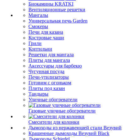
Биокамины KRATKI
Вентиляционные решетки
Мангалы
Универсальная печь Garden
Смокеры
Печи для казана
Костровые чаши
Грили
Коптильни
Решетки для мангала
Плиты для мангала
Аксессуары для барбекю
Чугунная посуда
Печи-утилизаторы
Готовим с огоньком
Плиты под казан
Тандыры
Уличные обогреватели
Газовые уличные обогреватели
Смесители для колонки
Дымоходы из нержавеющей стали Везувий
Крашенные дымоходы Везувий Black
Дымоходы Schiedel