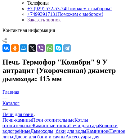
Телефоны
+7 (929) 572-53-74
Поможем с выбором!
+74993917131
Поможем с выбором!
Заказать звонок
Контактная информация
Печь Термофор "Колибри" 9 У
антрацит (Укороченная) диаметр
дымохода: 115 мм
Главная
—
Каталог
—
Печи для бани
Печи-камины
Печи отопительные
Котлы
отопительные
Каминные топки
Печи для сада
Колонки
водогрейные
Дымоходы, баки для воды
Каминное/Печное
литье
Двери для бани и сауны
Аксессуары для