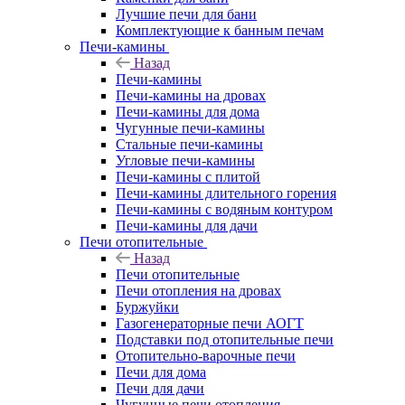
Лучшие печи для бани
Комплектующие к банным печам
Печи-камины
Назад
Печи-камины
Печи-камины на дровах
Печи-камины для дома
Чугунные печи-камины
Стальные печи-камины
Угловые печи-камины
Печи-камины с плитой
Печи-камины длительного горения
Печи-камины с водяным контуром
Печи-камины для дачи
Печи отопительные
Назад
Печи отопительные
Печи отопления на дровах
Буржуйки
Газогенераторные печи АОГТ
Подставки под отопительные печи
Отопительно-варочные печи
Печи для дома
Печи для дачи
Чугунные печи отопления