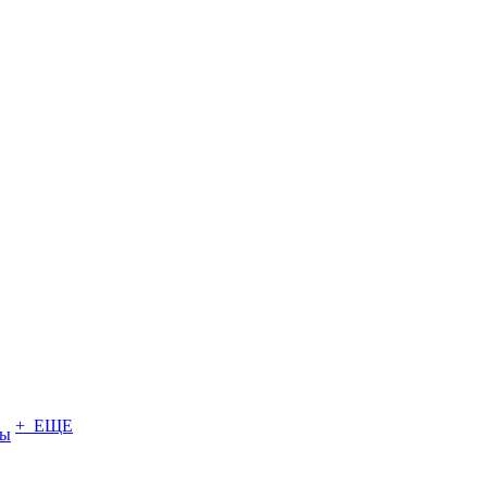
+ ЕЩЕ
ты