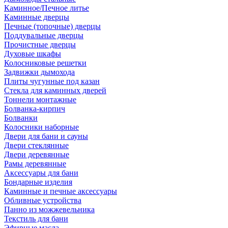
Каминное/Печное литье
Каминные дверцы
Печные (топочные) дверцы
Поддувальные дверцы
Прочистные дверцы
Духовые шкафы
Колосниковые решетки
Задвижки дымохода
Плиты чугунные под казан
Стекла для каминных дверей
Тоннели монтажные
Болванка-кирпич
Болванки
Колосники наборные
Двери для бани и сауны
Двери стеклянные
Двери деревянные
Рамы деревянные
Аксессуары для бани
Бондарные изделия
Каминные и печные аксессуары
Обливные устройства
Панно из можжевельника
Текстиль для бани
Эфирные масла