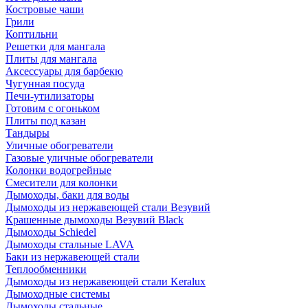
Костровые чаши
Грили
Коптильни
Решетки для мангала
Плиты для мангала
Аксессуары для барбекю
Чугунная посуда
Печи-утилизаторы
Готовим с огоньком
Плиты под казан
Тандыры
Уличные обогреватели
Газовые уличные обогреватели
Колонки водогрейные
Смесители для колонки
Дымоходы, баки для воды
Дымоходы из нержавеющей стали Везувий
Крашенные дымоходы Везувий Black
Дымоходы Schiedel
Дымоходы стальные LAVA
Баки из нержавеющей стали
Теплообменники
Дымоходы из нержавеющей стали Keralux
Дымоходные системы
Дымоходы стальные